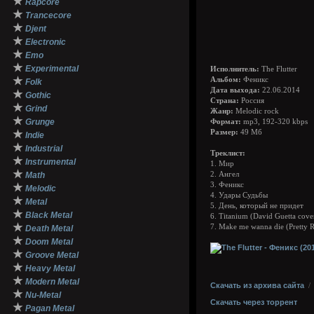
★
Rapcore
★
Trancecore
★
Djent
★
Electronic
★
Emo
★
Experimental
Исполнитель:
The Flutter
★
Альбом:
Феникс
Folk
Дата выхода:
22.06.2014
★
Gothic
Страна:
Россия
★
Grind
Жанр:
Melodic rock
★
Grunge
Формат:
mp3, 192-320 kbps
★
Размер:
49 Мб
Indie
★
Industrial
Треклист:
★
Instrumental
1. Мир
★
Math
2. Ангел
3. Феникс
★
Melodic
4. Удары Судьбы
★
Metal
5. День, который не придет
★
Black Metal
6. Titanium (David Guetta cove
★
7. Make me wanna die (Pretty R
Death Metal
★
Doom Metal
★
Groove Metal
★
Heavy Metal
★
Modern Metal
Скачать из архива сайта
★
Nu-Metal
Скачать через торрент
★
Pagan Metal