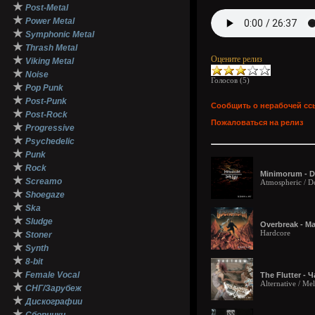
★
Post-Metal
★
Power Metal
★
Symphonic Metal
★
Thrash Metal
★
Оцените релиз
Viking Metal
★
Noise
Голосов (
5
)
★
Pop Punk
★
Post-Punk
Сообщить о нерабочей сс
★
Post-Rock
Пожаловаться на релиз
★
Progressive
★
Psychedelic
★
Punk
★
Rock
Minimorum - Da
★
Screamo
Atmospheric / 
★
Shoegaze
★
Ska
★
Sludge
Overbreak - Ma
★
Hardcore
Stoner
★
Synth
★
8-bit
★
Female Vocal
The Flutter - 
Alternative / Me
★
СНГ/Зарубеж
★
Дискографии
★