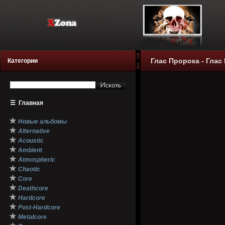
Глас Пророка - Глас
Категории
☰
Главная
★
Новые альбомы
★
Alternative
★
Acoustic
★
Ambient
★
Atmospheric
★
Chaotic
★
Core
★
Deathcore
★
Hardcore
★
Post-Hardcore
★
Metalcore