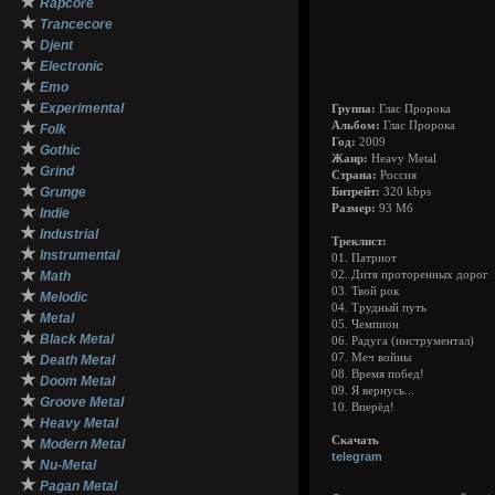
★
Rapcore
★
Trancecore
★
Djent
★
Electronic
★
Emo
★
Experimental
Группа:
Глас Пророка
★
Альбом:
Глас Пророка
Folk
Год:
2009
★
Gothic
Жанр:
Heavy Metal
★
Grind
Страна:
Россия
★
Grunge
Битрейт:
320 kbps
★
Размер:
93 Мб
Indie
★
Industrial
Треклист:
★
Instrumental
01. Патриот
★
Math
02. Дитя проторенных дорог
03. Твой рок
★
Melodic
04. Трудный путь
★
Metal
05. Чемпион
★
Black Metal
06. Радуга (инструментал)
★
07. Меч войны
Death Metal
08. Время побед!
★
Doom Metal
09. Я вернусь...
★
Groove Metal
10. Вперёд!
★
Heavy Metal
★
Скачать
Modern Metal
telegram
★
Nu-Metal
★
Pagan Metal