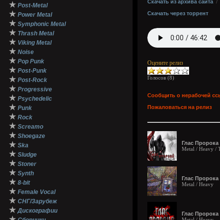
Скачать из архива сайта
★
Post-Metal
★
Скачать через торрент
Power Metal
★
Symphonic Metal
★
Thrash Metal
★
Viking Metal
★
Noise
★
Pop Punk
Оцените релиз
★
Post-Punk
Голосов (
8
)
★
Post-Rock
★
Progressive
Сообщить о нерабочей сс
★
Psychedelic
★
Пожаловаться на релиз
Punk
★
Rock
★
Screamo
★
Shoegaze
Глас Пророка 
★
Ska
Metal / Heavy / 
★
Sludge
★
Stoner
★
Synth
Глас Пророка -
★
8-bit
Metal / Heavy
★
Female Vocal
★
СНГ/Зарубеж
★
Дискографии
Глас Пророка 
★
Metal / Heavy