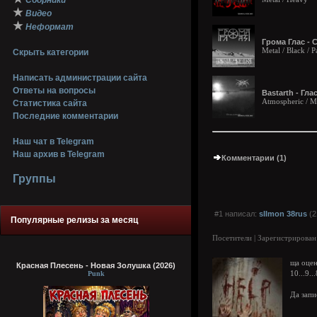
Сборники
★
Видео
★
Неформат
Грома Глас -
Metal / Black / 
Скрыть категории
Написать администрации сайта
Ответы на вопросы
Bastarth - Гл
Atmospheric / Me
Статистика сайта
Последние комментарии
Наш чат в Telegram
Наш архив в Telegram
Комментарии (1)
Группы
#1 написал:
sIImon 38rus
(2
Популярные релизы за месяц
Посетители | Зарегистрирован
ща оцен
Красная Плесень - Новая Золушка (2026)
Punk
10...9...
Да запи