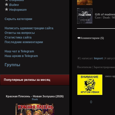
Сборники
★
Видео
★
Неформат
Gift of madnes
Core / Death / 
Скрыть категории
Написать администрации сайта
Ответы на вопросы
Статистика сайта
Комментарии (5)
Последние комментарии
Наш чат в Telegram
Наш архив в Telegram
#1 написал:
Import
(4 авгус
Группы
Посетители | Зарегистрирован
имхо к
Популярные релизы за месяц
Красная Плесень - Новая Золушка (2026)
Punk
0