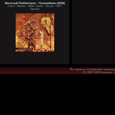
Молотый Риббентроп - Человейник (2026)
Grind / Melodic / Metal / Death / Thrash / СНГ/
Зарубеж
Все права на публикуемые материал
(С) 2007-2026 xzona.su -