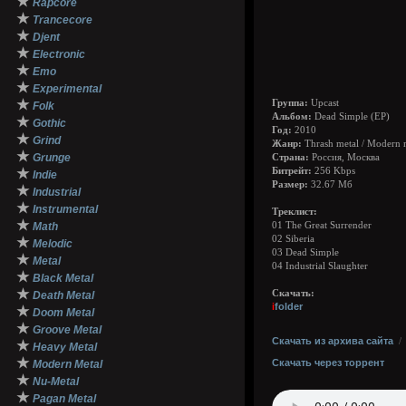
★
Rapcore
★
Trancecore
★
Djent
★
Electronic
★
Emo
★
Experimental
★
Группа:
Upcast
Folk
Альбом:
Dead Simple (EP)
★
Gothic
Год:
2010
★
Grind
Жанр:
Thrash metal / Modern 
★
Grunge
Страна:
Россия, Москва
★
Битрейт:
256 Kbps
Indie
Размер:
32.67 Мб
★
Industrial
★
Instrumental
Треклист:
★
Math
01 The Great Surrender
02 Siberia
★
Melodic
03 Dead Simple
★
Metal
04 Industrial Slaughter
★
Black Metal
★
Скачать:
Death Metal
i
folder
★
Doom Metal
★
Groove Metal
Скачать из архива сайта
★
Heavy Metal
★
Скачать через торрент
Modern Metal
★
Nu-Metal
★
Pagan Metal