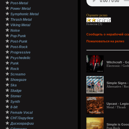
★
Post-Metal
★
Power Metal
★
Symphonic Metal
Оцените релиз
★
Thrash Metal
★
Голосов (
3
)
Viking Metal
★
Noise
Сообщить о нерабочей сс
★
Pop Punk
★
Post-Punk
Пожаловаться на релиз
★
Post-Rock
★
Progressive
★
Psychedelic
★
Witchcraft - Go
Punk
Electronic / Got
★
Rock
★
Screamo
★
Shoegaze
Simple Signs -
★
Ska
Alternative / R
★
Sludge
★
Stoner
★
Synth
Upcast - Legio
★
8-bit
Metal / Thrash
★
Female Vocal
★
СНГ/Зарубеж
★
Дискографии
Simple is Good
★
Post-Rock