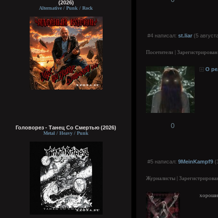
(2026)
Alternative / Punk / Rock
#4 написал:
st.liar
(5 августа
Посетители | Зарегистрирован
О ре
0
Головорез - Tанец Со Смертью (2026)
Metal / Heavy / Punk
#5 написал:
9MeinKampf9
(
Журналисты | Зарегистрирован
хороши