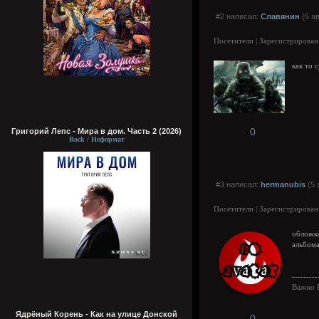
#2 написал:
Славянин
(5 ав
Посетители | Зарегистрирован
как то 
0
Григорий Лепс - Мира в дом. Часть 2 (2026)
Rock / Неформат
#3 написал:
hermanubis
(5 
Посетители | Зарегистрирован
обложк
альбома
---------
Важно 
Ядрёный Корень - Как на улице Донской
0