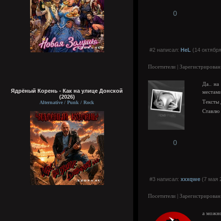
0
#2 написал:
HeL
(14 октября
Посетители | Зарегистрирован
Да.. на
Ядрёный Корень - Как на улице Донской
местам
(2026)
Тексты
Alternative / Punk / Rock
Ставлю 
0
#3 написал:
xxxqwe
(7 мая 
Посетители | Зарегистрирован
а можно