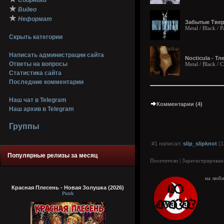
Сборники
★
Видео
★
Неформат
Забытые Твер
Metal / Black /
Скрыть категории
Написать администрации сайта
Nocticula - Тл
Ответы на вопросы
Metal / Black /
Статистика сайта
Последние комментарии
Наш чат в Telegram
Комментарии (4)
Наш архив в Telegram
Группы
#1 написал:
slip_slipknot
(1
Популярные релизы за месяц
Посетители | Зарегистрирован
на люби
Красная Плесень - Новая Золушка (2026)
Punk