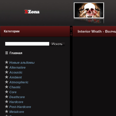
Interior Wrath - Вол
Категории
☰
Главная
★
Новые альбомы
★
Alternative
★
Acoustic
★
Ambient
★
Atmospheric
★
Chaotic
★
Core
★
Deathcore
★
Hardcore
★
Post-Hardcore
★
Metalcore