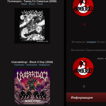
Головорез - Tанец Со Смертью (2026)
Metal / Heavy / Punk
-1
#4 написал:
xxxqwe
(8 мая 
Посетители | Зарегистрирован
ладно. 
Uratsakidogi - Black X Hop (2026)
Electronic / Industrial / Неформат
0
Информация