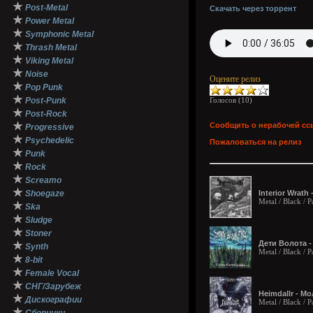
★
Post-Metal
Скачать через торрент
★
Power Metal
★
Symphonic Metal
★
Thrash Metal
★
Viking Metal
★
Noise
Оцените релиз
★
Pop Punk
★
Post-Punk
Голосов (
10
)
★
Post-Rock
★
Сообщить о нерабочей сс
Progressive
★
Psychedelic
Пожаловаться на релиз
★
Punk
★
Rock
★
Screamo
★
Shoegaze
Interior Wrath
Metal / Black /
★
Ska
★
Sludge
★
Stoner
Дети Волота -
★
Synth
Metal / Black / 
★
8-bit
★
Female Vocal
★
СНГ/Зарубеж
Heimdallr - М
★
Дискографии
Metal / Black / 
★