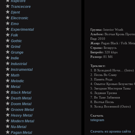
★
Rapcore
★
Trancecore
★
Djent
★
Electronic
★
Emo
★
Experimental
Группа:
Interior Wrath
★
Альбом:
Волчья Кровь Проти
Folk
Год:
2010
★
Gothic
Жанр:
Pagan Black / Folk Meta
★
Grind
Страна:
Беларусь
★
Grunge
Битрейт:
320 kbps
★
Размер:
81 Мб
Indie
★
Industrial
Треклист:
★
Instrumental
1. В Холодной Ночи… (Intro)
★
Math
2. Песнь Во Славу
3. Память Рода
★
Melodic
4. Омытое Кровью Безумство 
★
Metal
5. Звездная Мистерия Тьмы
★
Black Metal
6. Ледяная Тризна
★
7. Во Тьме Забвения
Death Metal
8. Волчья Песнь
★
Doom Metal
9. Холод Вселенной (Outro)
★
Groove Metal
★
Heavy Metal
Скачать
★
telegram
Modern Metal
★
Nu-Metal
★
Скачать из архива сайта
Pagan Metal