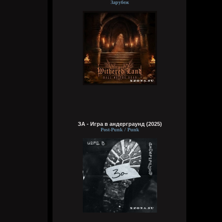
как я, без мужиков, я бы с радостью
Зарубеж
поехал
Wirtuozik
04:09:05
На острове Врангеля не хочу, там может
и тюлени лапочки. Зато полярники друг
друга в жопу ебут в холодные полярные
ночи. Ну, они чтобы согреться и не
сдохнуть от тоски, поэтому можно их
понять. Почему нельзя на метеостанции
жить бабам с мужиками, было бы весело
Wirtuozik
04:06:13
ЗА - Игра в андерграунд (2025)
Post-Punk / Punk
Это моя мечта жить на малонаселенном
острове, подальше от таких как я
Wirtuozik
04:05:37
Хочу жить на Соловках или на Валааме.
Вместе с монахами бухать и ебать
монашек. На Афоне не хочу. Они там без
баб живут, но при этом у них есть там
секс, по-любому