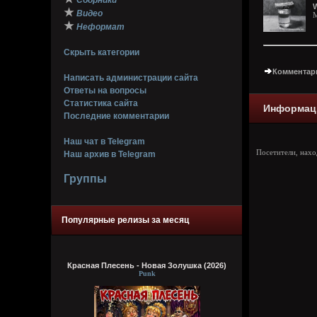
Сборники
W
★
Видео
M
★
Неформат
Скрыть категории
Комментари
Написать администрации сайта
Ответы на вопросы
Статистика сайта
Информац
Последние комментарии
Наш чат в Telegram
Посетители, нах
Наш архив в Telegram
Группы
Популярные релизы за месяц
Красная Плесень - Новая Золушка (2026)
Punk