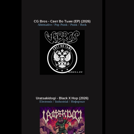
CG Bros - Свет Во Тьме (EP) (2026)
Alternative / Pop Punk / Punk / Rock
Uratsakidogi - Black X Hop (2026)
Electronic / Industrial / Неформат