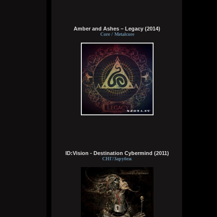
Wirtuozik
04:02:32
Деревянные церкви Руси
Amber and Ashes – Legacy (2014)
Перекошены древние стены
Core / Metalcore
Подойди и о многом спроси
В этих срубах есть сердце и вены
Bestial
7 августа 2026
Кукуня
7 августа 2026
та норм
ID:Vision - Destination Cybermind (2011)
СНГ/Зарубеж
Dolphin
7 августа 2026
Мини-шапка сайта лучше?
На ноутбуках вроде самое то, на экран
больше полезной инфы влазиет.