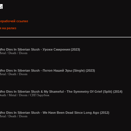
нерабочей ссылке
 на релиз
ho Dies In Siberian Slush - Уроки Смирения (2023)
etal / Death / Doom
ho Dies In Siberian Slush - Потоп Нашей Эры (Single) (2023)
etal / Death / Doom
ho Dies In Siberian Slush & My Shameful - The Symmetry Of Grief (Split) (2014)
eath / Metal / Doom / СНГ/Зарубеж
ho Dies In Siberian Slush - We Have Been Dead Since Long Ago (2012)
etal / Death / Doom