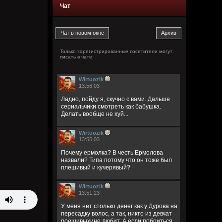
Чат
Только зарегистрированные посетители могут
писать в чате.
Wirtuozik
13:56:03
Ладно, пойду я, скучно с вами. Дальше
сериальчики смотреть как бабушка.
Делать вообще не хуй...
Wirtuozik
13:55:03
Почему ермолка? В честь Ермолова
назвали? Типа потому что он тоже был
плешивый и кучерявый?
Wirtuozik
13:51:23
У меня нет столько денег как у Дурова на
пересадку волос, а так, никто из девчат
поешивыхине любит. А если побриться,