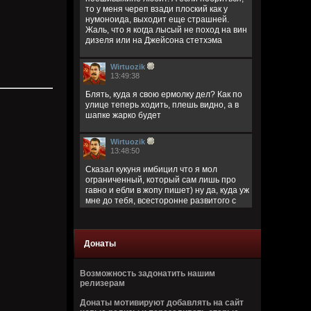
то у меня череп взади плоский как у
нумоноида, выходит еще страшней.
Жаль, что я когда лысый не поход на вин
дизеля или на Джейсона стетхэма
Wirtuozik
13:49:38
Блять, куда я свою ермолку дел? Как по
улице теперь ходить, плешь видно, а в
шапке жарко будет
Wirtuozik
13:48:50
Сказал кукуня имбицил что я мол
ограниченный, который сам лишь про
гавно и ебли в жопу пишет) ну да, куда уж
мне до тебя, всесторонне развитого с
широким кругозором)
Кукуня
Донаты
13:40:45
Цитата: Wirtuozik
Возможность задонатить нашим
за запрещено цитировать что ли
релизерам
ограниченый долбаеб просто, заебал
Донаты мотивируют добавлять на сайт
этим, давай там ещё про школьниц