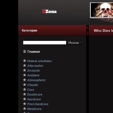
Who Dies I
Категории
☰
Главная
★
Новые альбомы
★
Alternative
★
Acoustic
★
Ambient
★
Atmospheric
★
Chaotic
★
Core
★
Deathcore
★
Hardcore
★
Post-Hardcore
★
Metalcore