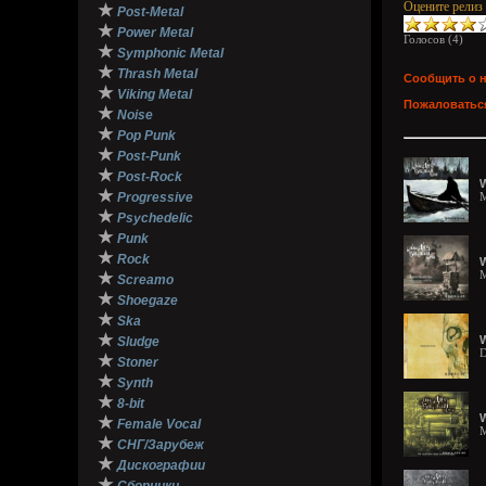
Оцените релиз
★
Post-Metal
★
Power Metal
Голосов (
4
)
★
Symphonic Metal
★
Thrash Metal
Сообщить о 
★
Viking Metal
Пожаловаться
★
Noise
★
Pop Punk
★
Post-Punk
★
Post-Rock
W
★
Progressive
M
★
Psychedelic
★
Punk
★
Rock
W
M
★
Screamo
★
Shoegaze
★
Ska
★
W
Sludge
D
★
Stoner
★
Synth
★
8-bit
W
★
Female Vocal
M
★
СНГ/Зарубеж
★
Дискографии
★