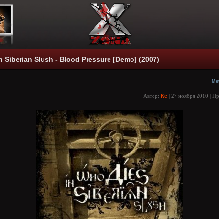
n Siberian Slush - Blood Pressure [Demo] (2007)
Met
Автор:
Кё
| 27 ноября 2010 | П