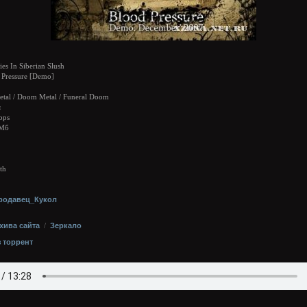
s In Siberian Slush
Pressure [Demo]
tal / Doom Metal / Funeral Doom
я
bps
 Мб
th
родавец_Кукол
хива сайта
/
Зеркало
з торрент