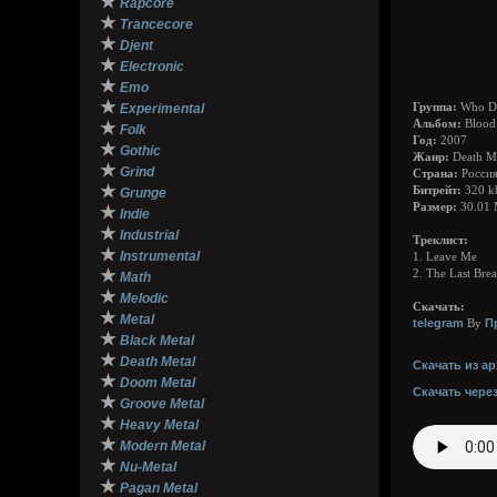
★
Rapcore
★
Trancecore
★
Djent
★
Electronic
★
Emo
★
Experimental
Группа:
Who Die
Альбом:
Blood 
★
Folk
Год:
2007
★
Gothic
Жанр:
Death Me
★
Grind
Страна:
Росси
★
Битрейт:
320 k
Grunge
Размер:
30.01
★
Indie
★
Industrial
Треклист:
★
Instrumental
1. Leave Me
★
2. The Last Brea
Math
★
Melodic
Скачать:
★
Metal
telegram
П
By
★
Black Metal
★
Death Metal
Скачать из ар
★
Doom Metal
Скачать чере
★
Groove Metal
★
Heavy Metal
★
Modern Metal
★
Nu-Metal
★
Pagan Metal