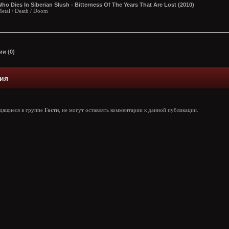
ho Dies In Siberian Slush - Bitterness Of The Years That Are Lost (2010)
etal / Death / Doom
и (0)
ия
одящиеся в группе
Гости
, не могут оставлять комментарии к данной публикации.