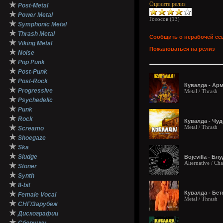
★
Оцените релиз
Post-Metal
★
Power Metal
Голосов (
13
)
★
Symphonic Metal
★
Thrash Metal
Сообщить о нерабочей сс
★
Viking Metal
Пожаловаться на релиз
★
Noise
★
Pop Punk
★
Post-Punk
★
Post-Rock
Кувалда - Арм
★
Progressive
Metal / Thrash
★
Psychedelic
★
Punk
★
Rock
Кувалда - Чуд
★
Metal / Thrash
Screamo
★
Shoegaze
★
Ska
★
Sludge
Bojevilla - Блу
Alternative / Ch
★
Stoner
★
Synth
★
8-bit
★
Кувалда - Бе
Female Vocal
Metal / Thrash
★
СНГ/Зарубеж
★
Дискографии
★