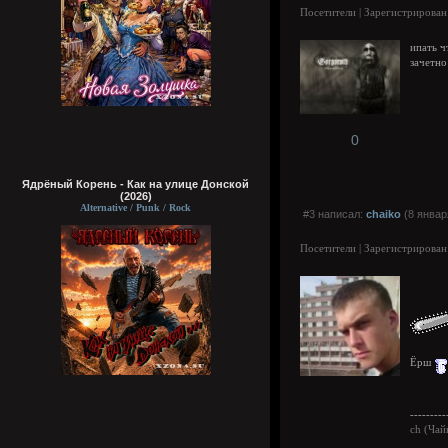
Посетители | Зарегистрирован
ипать ч
зачетно
0
Ядрёный Корень - Как на улице Донской
(2026)
Alternative / Punk / Rock
#3 написал:
chaiko
(8 январ
Посетители | Зарегистрирован
Ёрш
---------
ch (Чай