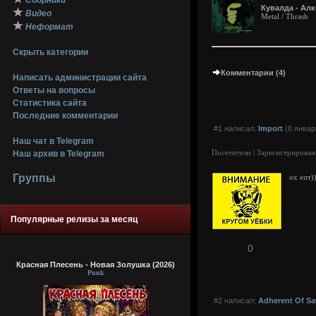
Сборники
Кувалда - Алк
★
Видео
Metal / Thrash
★
Неформат
Скрыть категории
Комментарии (4)
Написать администрации сайта
Ответы на вопросы
Статистика сайта
Последние комментарии
#1 написал:
Import
(8 январ
Наш чат в Telegram
Посетители | Зарегистрирован
Наш архив в Telegram
Группы
ох епт)
Популярные релизы за месяц
0
Красная Плесень - Новая Золушка (2026)
Punk
#2 написал:
Adherent Of Sa