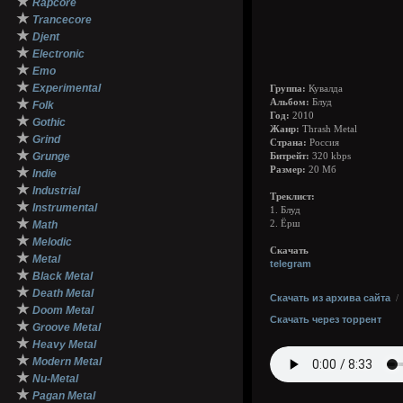
★
Rapcore
★
Trancecore
★
Djent
★
Electronic
★
Emo
★
Experimental
Группа:
Кувалда
★
Альбом:
Блуд
Folk
Год:
2010
★
Gothic
Жанр:
Thrash Metal
★
Grind
Страна:
Россия
★
Grunge
Битрейт:
320 kbps
★
Размер:
20 Мб
Indie
★
Industrial
Треклист:
★
Instrumental
1. Блуд
★
Math
2. Ёрш
★
Melodic
Скачать
★
Metal
telegram
★
Black Metal
★
Death Metal
Скачать из архива сайта
★
Doom Metal
Скачать через торрент
★
Groove Metal
★
Heavy Metal
★
Modern Metal
★
Nu-Metal
★
Pagan Metal