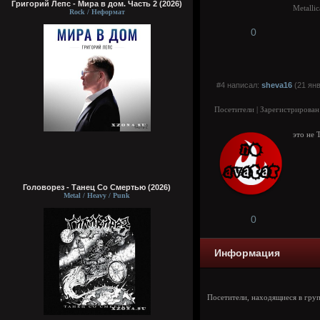
Григорий Лепс - Мира в дом. Часть 2 (2026)
Metallic
Rock / Неформат
0
#4 написал:
sheva16
(21 янв
Посетители | Зарегистрирован
это не 
Головорез - Tанец Со Смертью (2026)
Metal / Heavy / Punk
0
Информация
Посетители, находящиеся в гру