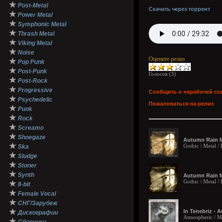
★
Post-Metal
Скачать через торрент
★
Power Metal
★
Symphonic Metal
★
Thrash Metal
★
Viking Metal
★
Noise
Оцените релиз
★
Pop Punk
★
Post-Punk
Голосов (
3
)
★
Post-Rock
★
Progressive
Сообщить о нерабочей сс
★
Psychedelic
Пожаловаться на релиз
★
Punk
★
Rock
★
Screamo
★
Shoegaze
Autumn Rain M
★
Gothic / Metal 
Ska
★
Sludge
★
Stoner
★
Synth
Autumn Rain M
Gothic / Metal 
★
8-bit
★
Female Vocal
★
СНГ/Зарубеж
★
In Tenebriz - 
Дискографии
Atmospheric / M
★