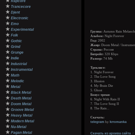
★
Rapcore
★
Trancecore
★
Djent
★
Electronic
★
Emo
★
Experimental
Группа:
Autumn Rain Melanch
★
Folk
Альбом:
Night Forever
★
Gothic
Год:
2002
Жанр:
Doom Metal / Instrumen
★
Grind
Страна:
Россия
★
Grunge
Битрейт:
320 Kbps
★
Indie
Размер:
74 Mb
★
Industrial
Треклист:
★
Instrumental
1. Night Forever
★
Math
2. The Love Song
★
Melodic
3. Illusion
★
4. My Brain Die
Metal
5. Ghost
★
Black Metal
Бонус-треки:
★
Death Metal
6. Night With Rain II
★
Doom Metal
7. The Love Song II
★
8. The Rain...
Groove Metal
★
Heavy Metal
Скачать:
★
Modern Metal
telegram
krromanka
by
★
Nu-Metal
★
Pagan Metal
Скачать из архива сайта