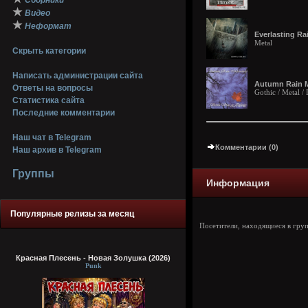
Сборники
★
Видео
★
Неформат
Everlasting Rai
Metal
Скрыть категории
Написать администрации сайта
Autumn Rain Me
Ответы на вопросы
Gothic / Metal 
Статистика сайта
Последние комментарии
Наш чат в Telegram
Комментарии (0)
Наш архив в Telegram
Группы
Информация
Популярные релизы за месяц
Посетители, находящиеся в гру
Красная Плесень - Новая Золушка (2026)
Punk