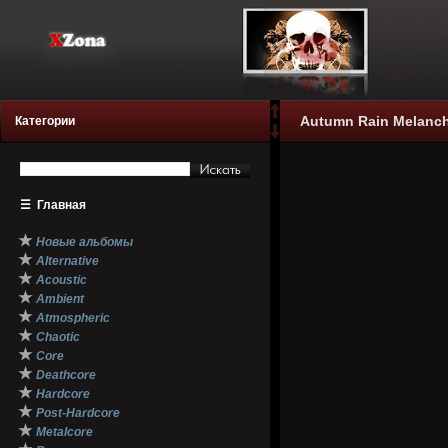
Autumn Rain Melancho
Категории
☰
Главная
★
Новые альбомы
★
Alternative
★
Acoustic
★
Ambient
★
Atmospheric
★
Chaotic
★
Core
★
Deathcore
★
Hardcore
★
Post-Hardcore
★
Metalcore