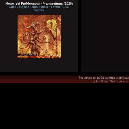
Молотый Риббентроп - Человейник (2026)
Grind / Melodic / Metal / Death / Thrash / СНГ/
Зарубеж
Все права на публикуемые материал
(С) 2007-2026 xzona.su -