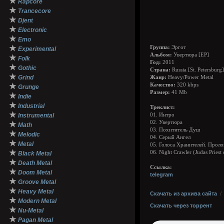
★
Rapcore
★
Trancecore
★
Djent
★
Electronic
★
Emo
★
Группа:
Эргот
Experimental
Альбом:
Увертюра [EP]
★
Folk
Год:
2011
★
Gothic
Страна:
Russia [St. Petersburg]
★
Grind
Жанр:
Heavy/Power Metal
★
Качество:
320 kbps
Grunge
Размер:
41 Mb
★
Indie
★
Industrial
Треклист:
★
Instrumental
01. Интро
02. Увертюра
★
Math
03. Похититель Душ
★
Melodic
04. Серый Ангел
★
Metal
05. Голоса Хранителей. Проло
★
06. Night Crawler (Judas Priest
Black Metal
★
Death Metal
Ссылка:
★
Doom Metal
telegram
★
Groove Metal
★
Heavy Metal
Скачать из архива сайта
★
Modern Metal
Скачать через торрент
★
Nu-Metal
★
Pagan Metal