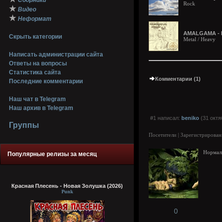
Сборники
Rock
★
Видео
★
Неформат
AMALGAMA - И
Скрыть категории
Metal / Heavy
Написать администрации сайта
Ответы на вопросы
Статистика сайта
Комментарии (1)
Последние комментарии
Наш чат в Telegram
Наш архив в Telegram
#1 написал:
beniko
(31 октя
Группы
Посетители | Зарегистрирован
Нормал
Популярные релизы за месяц
Красная Плесень - Новая Золушка (2026)
Punk
0