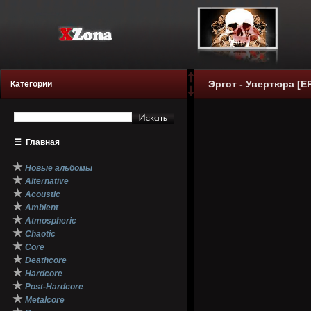
Эргот - Увертюра [EP
Категории
☰
Главная
★
Новые альбомы
★
Alternative
★
Acoustic
★
Ambient
★
Atmospheric
★
Chaotic
★
Core
★
Deathcore
★
Hardcore
★
Post-Hardcore
★
Metalcore