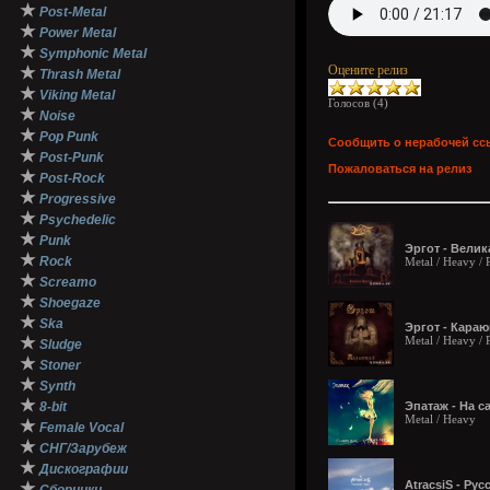
★
Post-Metal
★
Power Metal
★
Symphonic Metal
Оцените релиз
★
Thrash Metal
★
Viking Metal
Голосов (
4
)
★
Noise
★
Pop Punk
Сообщить о нерабочей сс
★
Post-Punk
Пожаловаться на релиз
★
Post-Rock
★
Progressive
★
Psychedelic
★
Punk
Эргот - Велик
★
Rock
Metal / Heavy /
★
Screamo
★
Shoegaze
★
Ska
Эргот - Караю
★
Metal / Heavy /
Sludge
★
Stoner
★
Synth
★
8-bit
Эпатаж - На с
Metal / Heavy
★
Female Vocal
★
СНГ/Зарубеж
★
Дискографии
AtracsiS - Рус
★