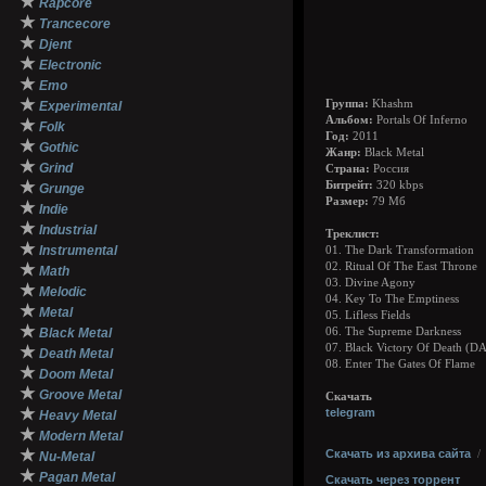
★
Rapcore
★
Trancecore
★
Djent
★
Electronic
★
Emo
★
Группа:
Khashm
Experimental
Альбом:
Portals Of Inferno
★
Folk
Год:
2011
★
Gothic
Жанр:
Black Metal
★
Grind
Страна:
Россия
★
Битрейт:
320 kbps
Grunge
Размер:
79 Мб
★
Indie
★
Industrial
Треклист:
★
Instrumental
01. The Dark Transformation
★
02. Ritual Of The East Throne
Math
03. Divine Agony
★
Melodic
04. Key To The Emptiness
★
Metal
05. Lifless Fields
★
Black Metal
06. The Supreme Darkness
07. Black Victory Of Death 
★
Death Metal
08. Enter The Gates Of Flame
★
Doom Metal
★
Groove Metal
Скачать
★
telegram
Heavy Metal
★
Modern Metal
★
Скачать из архива сайта
Nu-Metal
★
Pagan Metal
Скачать через торрент