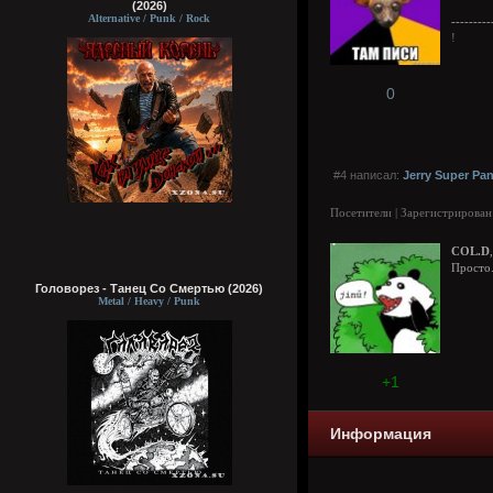
(2026)
Alternative / Punk / Rock
---------
!
0
#4 написал:
Jerry Super Pa
Посетители | Зарегистрирован
COL.D
,
Просто.
Головорез - Tанец Со Смертью (2026)
Metal / Heavy / Punk
+1
Информация