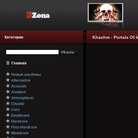
Khashm - Portals Of I
Категории
☰
Главная
★
Новые альбомы
★
Alternative
★
Acoustic
★
Ambient
★
Atmospheric
★
Chaotic
★
Core
★
Deathcore
★
Hardcore
★
Post-Hardcore
★
Metalcore