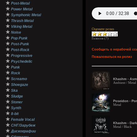
★
Post-Metal
★
Power Metal
★
Symphonic Metal
★
Thrash Metal
★
Viking Metal
Оцените релиз
★
Noise
★
Pop Punk
Голосов (
7
)
★
Post-Punk
★
Сообщить о нерабочей сс
Post-Rock
★
Progressive
Пожаловаться на релиз
★
Psychedelic
★
Punk
★
Rock
★
Screamo
Khashm - Asmo
Ambient / Metal 
★
Shoegaze
★
Ska
★
Sludge
★
Poseidon - Port
Stoner
Metal
★
Synth
★
8-bit
★
Female Vocal
Khashm - Dark 
★
СНГ/Зарубеж
Metal / Black
★
Дискографии
★