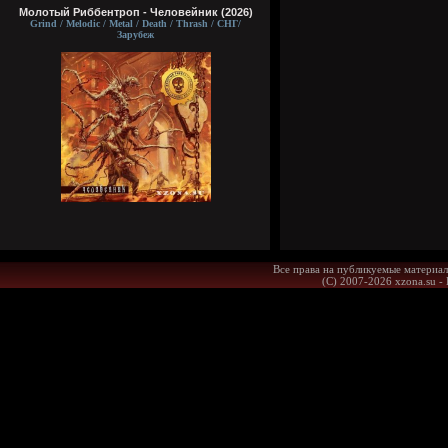
Молотый Риббентроп - Человейник (2026)
Grind / Melodic / Metal / Death / Thrash / СНГ/
Зарубеж
Все права на публикуемые материал
(С) 2007-2026 xzona.su -