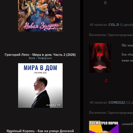
0
#2 написал:
COL.D
(5 декаб
Посетители | Зарегистрирован
Ща заце
Григорий Лепс - Мира в дом. Часть 2 (2026)
Бля еб
Rock / Неформат
языке в
-1
#3 написал:
CORE2112
(12 д
Посетители | Зарегистрирован
сатаней
Ядрёный Корень - Как на улице Донской