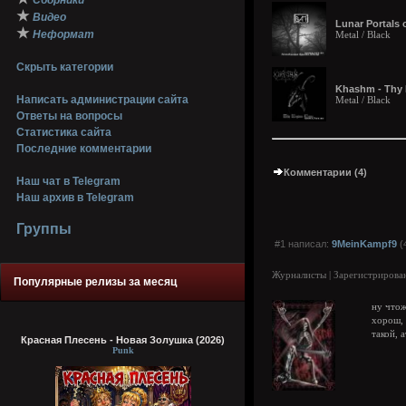
Сборники
★
Видео
Lunar Portals 
★
Неформат
Metal / Black
Скрыть категории
Khashm - Thy 
Написать администрации сайта
Metal / Black
Ответы на вопросы
Статистика сайта
Последние комментарии
Комментарии (4)
Наш чат в Telegram
Наш архив в Telegram
Группы
#1 написал:
9MeinKampf9
(
Журналисты | Зарегистрирован
Популярные релизы за месяц
ну чтож
хорош, 
такой, 
Красная Плесень - Новая Золушка (2026)
Punk