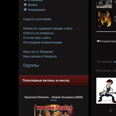
Сборники
M
★
Видео
★
Неформат
Г
Скрыть категории
M
Написать администрации сайта
Ответы на вопросы
Статистика сайта
Комментари
Последние комментарии
Наш чат в Telegram
Наш архив в Telegram
#1 написал:
k
Группы
Посетители | З
Популярные релизы за месяц
Красная Плесень - Новая Золушка (2026)
Punk
0