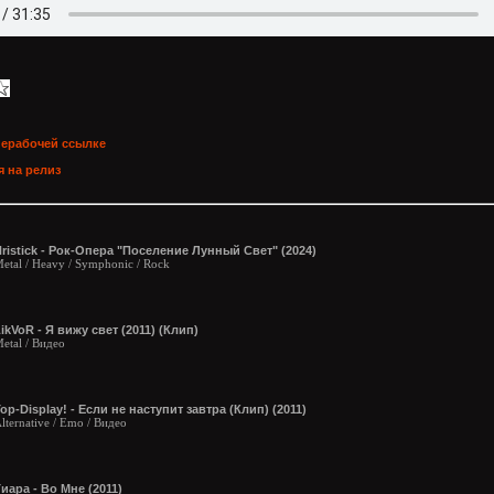
нерабочей ссылке
 на релиз
ristick - Рок-Опера "Поселение Лунный Свет" (2024)
etal / Heavy / Symphonic / Rock
ikVoR - Я вижу свет (2011) (Клип)
etal / Видео
op-Display! - Если не наступит завтра (Клип) (2011)
lternative / Emo / Видео
иара - Во Мне (2011)