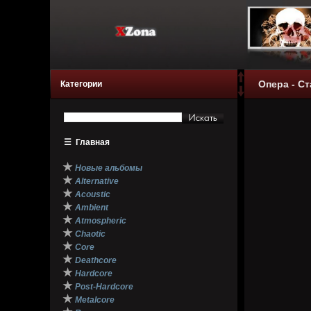
Опера - Ст
Категории
☰
Главная
★
Новые альбомы
★
Alternative
★
Acoustic
★
Ambient
★
Atmospheric
★
Chaotic
★
Core
★
Deathcore
★
Hardcore
★
Post-Hardcore
★
Metalcore