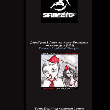
получил знания ко всему, либо чтобы
мозг что-то типа ии из гугла ловил с
ответами на любые поставленные мной
вопросы
Wirtuozik
Вчера в 20:39:10
А я чужой земля смотрю. Хочу чтобы мой
разум тоже жил в теле робота. Похер на
эмоции, чувства, на их отсутствие, на то
что не смогу, есть, бухать, трахаться.
Дима Гусев & Латентная Кома - Последние
Зато можно мыслить хрен знает сколько,
советские дети (2012)
пока батарея не сдохнет, но и тут могут
Electronic / Experimental / Неформат
тебя обновить, типа пока тело робота
отключается, разум не умирает. Почему
до сих пор не создали такую хуйню?
Приходится недолго жить и умирать
Bestial
Вчера в 20:36:12
чё там?
typical crabs
Вчера в 18:03:33
вот шок и оксимирон ахуееный батл.
сразу понял чьих рук дело. аббалбиск и
Грома Глас - Под Незримым Светом
ххос