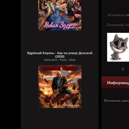
#2 написал:
c
Посетители | З
Ядрёный Корень - Как на улице Донской
(2026)
Alternative / Punk / Rock
0
Информац
Посетители, нах