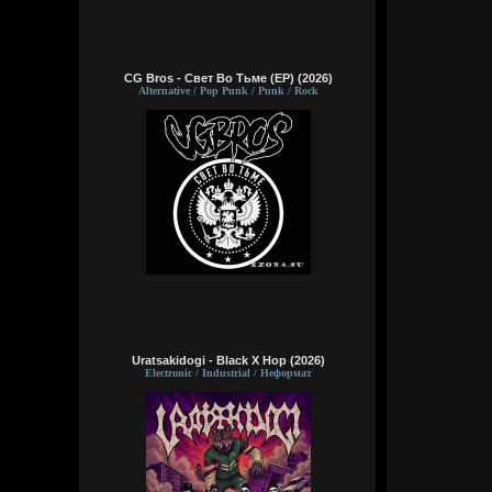
CG Bros - Свет Во Тьме (EP) (2026)
Alternative / Pop Punk / Punk / Rock
Uratsakidogi - Black X Hop (2026)
Electronic / Industrial / Неформат