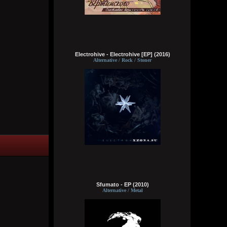
делах. панки просто бомбы
Кукуня
Вчера в 21:45:23
Electrohive - Electrohive [EP] (2016)
Alternative / Rock / Stoner
Кукуня
Вчера в 21:36:44
Цитата: Wirtuozik
ещё и вместо мозга вставили мощный
компьют
ты хотел сказать в место, где должен
быть мозг
Wirtuozik
Вчера в 20:41:56
Я - робот
Sfumato - EP (2010)
Alternative / Metal
Wirtuozik
Вчера в 20:40:37
А если бы мне ещё и вместо мозга
вставили мощный компьют, то ч бы еще и