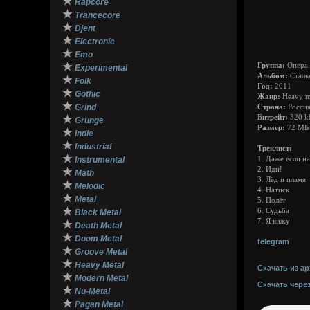
★
Rapcore
★
Trancecore
★
Djent
★
Electronic
★
Emo
★
Группа:
Опера
Experimental
Альбом:
Сталк
★
Folk
Год:
2011
★
Gothic
Жанр:
Heavy m
★
Grind
Страна:
Росси
★
Битрейт:
320 k
Grunge
Размер:
72 МБ
★
Indie
★
Industrial
Треклист:
★
Instrumental
1. Даже если н
2. Иди!
★
Math
3. Лёд и пламя
★
Melodic
4. Натиск
★
Metal
5. Полёт
★
6. Судьба
Black Metal
7. Я вижу
★
Death Metal
★
Doom Metal
telegram
★
Groove Metal
★
Heavy Metal
Скачать из ар
★
Modern Metal
Скачать чере
★
Nu-Metal
★
Pagan Metal