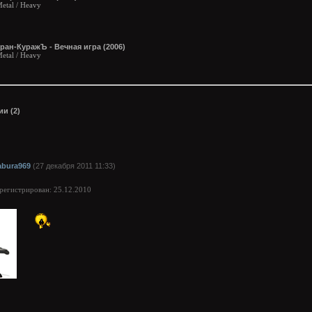
etal / Heavy
ран-КуражЪ - Вечная игра (2006)
etal / Heavy
и (2)
abura969
(27 декабря 2011 11:33)
арегистрирован: 25.12.2010