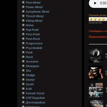
★
Post-Metal
★
Power Metal
★
Symphonic Metal
Оцените релиз
★
Thrash Metal
★
Viking Metal
Голосов (
6
)
★
Noise
★
Pop Punk
Сообщить о 
★
Post-Punk
Пожаловаться
★
Post-Rock
★
Progressive
★
Psychedelic
★
Punk
H
★
Rock
M
★
Screamo
★
Shoegaze
★
Ska
L
★
M
Sludge
★
Stoner
★
Synth
★
8-bit
T
A
★
Female Vocal
★
СНГ/Зарубеж
★
Дискографии
Т
★