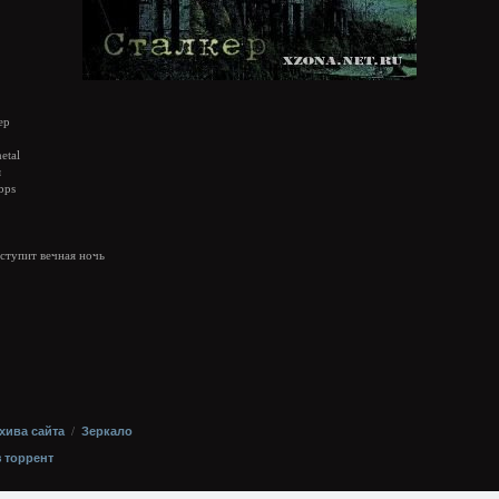
ер
etal
я
bps
аступит вечная ночь
хива сайта
/
Зеркало
з торрент