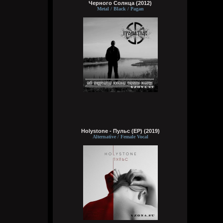
Черного Солнца (2012)
Metal / Black / Pagan
typical crabs
Вчера в 18:00:43
а видосы то остались
Bestial
Вчера в 17:59:12
Ну лежит, то и упало
typical crabs
Вчера в 17:57:59
пересматриваю баттлы. ведь
версус,слово и рбл уже загнулись. даже
лига гнойного помоему.
Holystone - Пульс (EP) (2019)
Alternative / Female Vocal
Кукуня
Вчера в 16:16:37