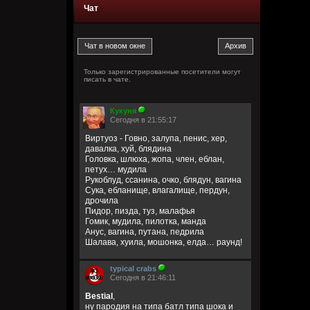
Чат
Только зарегистрированные посетители могут
писать в чате.
Кукуня
Сегодня в 21:55:17
Виртуоз - Говно, залупа, пенис, хер,
давалка, хуй, блядина
Головка, шлюха, жопа, член, еблан,
петух… мудила
Рукоблуд, ссанина, очко, блядун, вагина
Сука, ебланище, влагалище, пердун,
дрочила
Пидор, пизда, туз, малафья
Гомик, мудила, пилотка, манда
Анус, вагина, путана, педрила
Шалава, хуила, мошонка, елда… раунд!
typical crabs
Сегодня в 21:46:11
Bestial
,
ну пародия на типа батл типа шока и