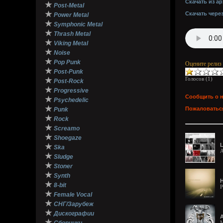
Скачать из ар
★
Post-Metal
★
Скачать чере
Power Metal
★
Symphonic Metal
★
Thrash Metal
★
Viking Metal
★
Noise
★
Pop Punk
Оцените релиз
★
Post-Punk
Голосов (
1
)
★
Post-Rock
★
Progressive
Сообщить о 
★
Psychedelic
★
Пожаловаться
Punk
★
Rock
★
Screamo
★
Shoegaze
L
★
Ska
A
★
Sludge
★
Stoner
★
Synth
Н
★
8-bit
P
★
Female Vocal
★
СНГ/Зарубеж
★
Дискографии
★
M