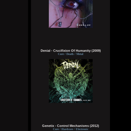
Wirtuozik
Сегодня в 16:15:56
А вы знали что Кадышевой 67 лет?
Странно, в моем детстве я думал ей
столько же. Получается она и не стареет
даже, ей все время 60
Denial - Crucifixion Of Humanity (2009)
Кукуня
Core / Death / Metal
Сегодня в 16:15:29
Wirtuozik
Сегодня в 16:15:10
А я вовсе не колдунья,
Я любила и люблю.
Это мне судьба послала
Грешную любовь мою.
Не судите строго, люди,
Genetix - Control Mechanisms (2012)
Пожалей меня, родня,
Core / Hardcore / Electronic