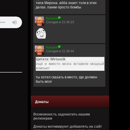
типа Мирона. абба знает толк в этих
делах. панки просто бомбы
Кукуня
Сегодня в 21:45:23
Кукуня
Сегодня в 21:36:44
Цитата: Wirtuozik
ещё и вместо мозга вставили мощный
компьют
ты хотел сказать в место, где должен
быть мозг
Wirtuozik
Сегодня в 20:41:56
Донаты
Я - робот
Возможность задонатить нашим
Wirtuozik
релизерам
Сегодня в 20:40:37
Донаты мотивируют добавлять на сайт
А если бы мне ещё и вместо мозга