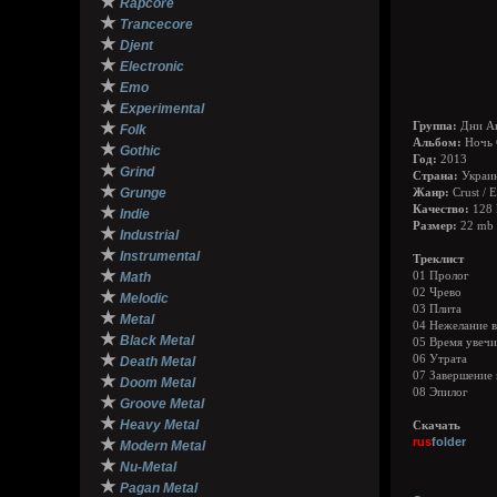
★
Rapcore
★
Trancecore
★
Djent
★
Electronic
★
Emo
★
Experimental
★
Группа:
Дни А
Folk
Альбом:
Ночь 
★
Gothic
Год:
2013
★
Grind
Страна:
Украи
★
Grunge
Жанр:
Crust / E
★
Качество:
128 
Indie
Размер:
22 mb
★
Industrial
★
Instrumental
Треклист
★
Math
01 Пролог
02 Чрево
★
Melodic
03 Плита
★
Metal
04 Нежелание в
★
Black Metal
05 Время увечи
★
06 Утрата
Death Metal
07 Завершение
★
Doom Metal
08 Эпилог
★
Groove Metal
★
Heavy Metal
Скачать
★
rus
folder
Modern Metal
★
Nu-Metal
★
Pagan Metal