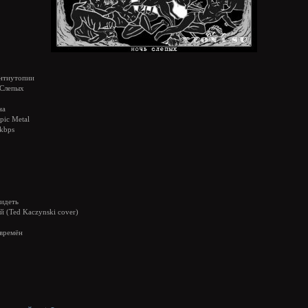
нтиутопии
Слепых
на
pic Metal
kbps
идеть
й (Ted Kaczynski cover)
 времён