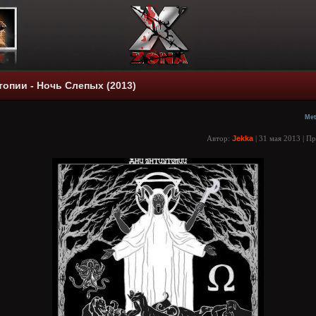
топии - Ночь Слепых (2013)
Met
Автор:
Jekka
| 31 мая 2013 | П