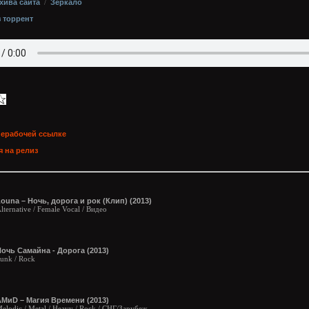
хива сайта
/
Зеркало
з торрент
нерабочей ссылке
 на релиз
ouna – Ночь, дорога и рок (Клип) (2013)
lternative / Female Vocal / Видео
очь Самайна - Дорога (2013)
unk / Rock
АМиD – Магия Времени (2013)
elodic / Metal / Heavy / Rock / СНГ/Зарубеж