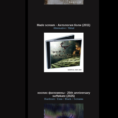
сразу понял чьих рук дело. аббалбиск и
ххос
typical crabs
Сегодня в 18:00:43
а видосы то остались
Made scream - Антология боли (2011)
Alternative / Metal
Bestial
Сегодня в 17:59:12
Ну лежит, то и упало
typical crabs
Сегодня в 17:57:59
пересматриваю баттлы. ведь
версус,слово и рбл уже загнулись. даже
лига гнойного помоему.
Кукуня
Сегодня в 16:16:37
хоспис филомены - 25th anniversary
sufføkate (2025)
Hardcore / Emo / Black / Screamo