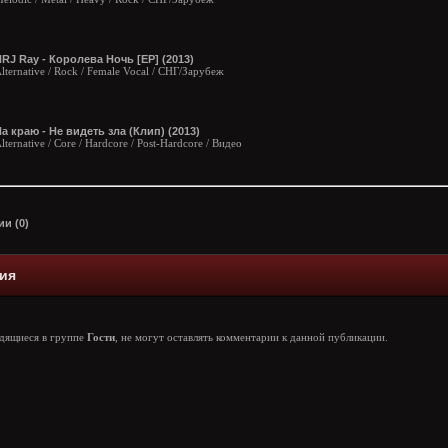
RJ Ray - Королева Ночь [EP] (2013)
lternative / Rock / Female Vocal / СНГ/Зарубеж
а краю - Не видеть зла (Клип) (2013)
lternative / Core / Hardcore / Post-Hardcore / Видео
и (0)
ия
одящиеся в группе
Гости
, не могут оставлять комментарии к данной публикации.