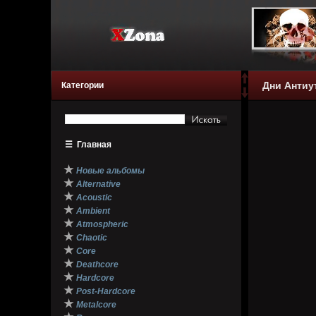
Дни Антиу
Категории
☰
Главная
★
Новые альбомы
★
Alternative
★
Acoustic
★
Ambient
★
Atmospheric
★
Chaotic
★
Core
★
Deathcore
★
Hardcore
★
Post-Hardcore
★
Metalcore