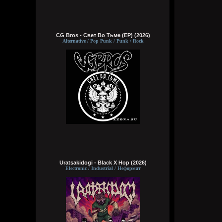
CG Bros - Свет Во Тьме (EP) (2026)
Alternative / Pop Punk / Punk / Rock
Uratsakidogi - Black X Hop (2026)
Electronic / Industrial / Неформат