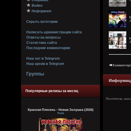
Сборники
★
Видео
★
Неформат
N
A
Скрыть категории
Написать администрации сайта
Ответы на вопросы
Н
A
Статистика сайта
Последние комментарии
Наш чат в Telegram
Наш архив в Telegram
Комментари
Группы
Информац
Популярные релизы за месяц
Посетители, нах
Красная Плесень - Новая Золушка (2026)
Punk