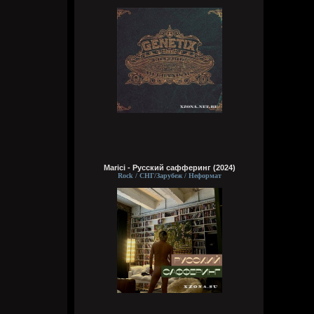
Видно, в жизни суждено мне
Выпить грешного вина
Кукуня
Сегодня в 16:15:01
Wirtuozik
Сегодня в 16:14:46
Marici - Русский сафферинг (2024)
За мои зелёные глаза
Rock / СНГ/Зарубеж / Неформат
Называешь ты меня колдуньей,
Говоришь ты это мне не зря,
Сердце у тебя я забрала
Wirtuozik
Сегодня в 16:14:24
Эй наринаринэла ай дари дари дари
дада
Эй наринаринэла ай дари дари дари
дада
Эй наринаринэла ай дари дари дари
дада