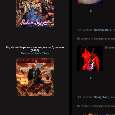
0
#2 написал:
HeavyMetal
(1 и
Посетители | Зарегистрирован
Ядрёный Корень - Как на улице Донской
Неплохо
(2026)
Alternative / Punk / Rock
0
#3 написал:
Navigator
(2 ию
Посетители | Зарегистрирован
Альбом