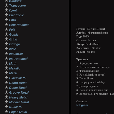
★
Rapcore
★
Trancecore
★
Djent
★
Electronic
★
Emo
★
Experimental
★
Группа:
Dетки (Детки)
Folk
Альбом:
Фальшивый мир
★
Gothic
Год:
2013
★
Grind
Страна:
Россия
★
Grunge
Жанр:
Punk-Metal
★
Качество:
320 kbps
Indie
Размер:
66 mb
★
Industrial
★
Instrumental
Треклист
★
Math
1. Коридоры снов
2. Тот, кто зажигает звезды
★
Melodic
3. Фальшивый мир
★
Metal
4. Fuel (Metallica cover)
★
Black Metal
5. Первый шаг
★
6. Happy punk birthday
Death Metal
7. День рождения
★
Doom Metal
8. Начало последнего дня
★
Groove Metal
9. Bonus track FM молчит (Тар
★
Heavy Metal
★
Скачать
Modern Metal
telegram
★
Nu-Metal
★
Pagan Metal