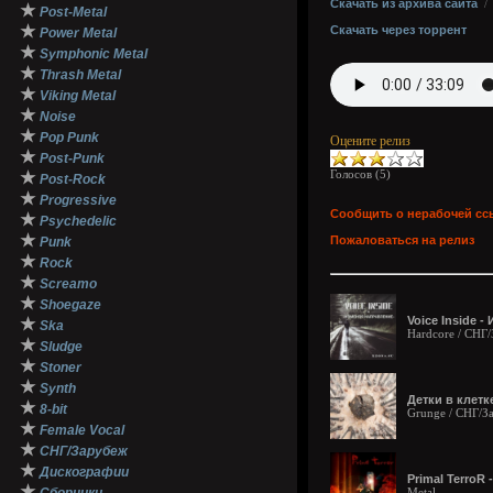
Скачать из архива сайта
★
Post-Metal
★
Скачать через торрент
Power Metal
★
Symphonic Metal
★
Thrash Metal
★
Viking Metal
★
Noise
★
Pop Punk
Оцените релиз
★
Post-Punk
Голосов (
5
)
★
Post-Rock
★
Progressive
Сообщить о нерабочей сс
★
Psychedelic
★
Пожаловаться на релиз
Punk
★
Rock
★
Screamo
★
Shoegaze
Voice Inside -
★
Ska
Hardcore / СНГ
★
Sludge
★
Stoner
★
Synth
Детки в клетке
★
8-bit
Grunge / СНГ/З
★
Female Vocal
★
СНГ/Зарубеж
★
Дискографии
Primal TerroR
★
Metal