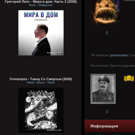
Григорий Лепс - Мира в дом. Часть 2 (2026)
Rock / Неформат
0
#4 написал:
provocator
(3 и
Посетители | Зарегистрирован
Головорез - Tанец Со Смертью (2026)
Metal / Heavy / Punk
0
Информация