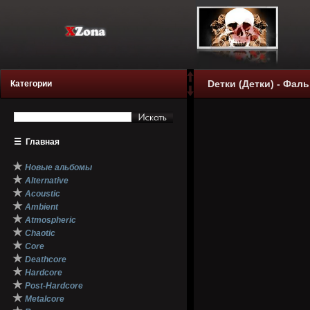
Dетки (Детки) - Фал
Категории
☰
Главная
★
Новые альбомы
★
Alternative
★
Acoustic
★
Ambient
★
Atmospheric
★
Chaotic
★
Core
★
Deathcore
★
Hardcore
★
Post-Hardcore
★
Metalcore