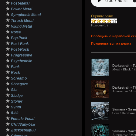
★
Post-Metal
★
Power Metal
★
Symphonic Metal
Оцените релиз
★
Thrash Metal
★
Голосов (
5
)
Viking Metal
★
Noise
Сообщить о нерабочей сс
★
Pop Punk
★
Post-Punk
Пожаловаться на релиз
★
Post-Rock
★
Progressive
★
Psychedelic
★
Darkestrah - T
Punk
Metal / Black /
★
Rock
★
Screamo
★
Shoegaze
Darkestrah - T
★
Ska
Alternative / At
★
Sludge
★
Stoner
★
Synth
Samana - За ни
★
8-bit
Core / Hardcore
★
Female Vocal
★
СНГ/Зарубеж
★
Дискографии
Samana - Завтр
★
Alternative / M