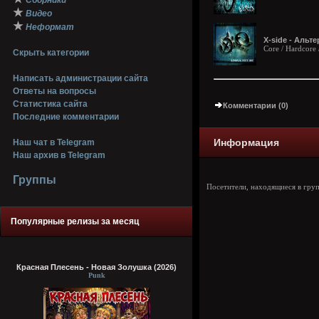
Сборники
★
Видео
★
Неформат
X-side - Альте
Core / Hardcore
Скрыть категории
Написать администрации сайта
Ответы на вопросы
Статистика сайта
Комментарии (0)
Последние комментарии
Информация
Наш чат в Telegram
Наш архив в Telegram
Группы
Посетители, находящиеся в гру
Популярные релизы за месяц
Красная Плесень - Новая Золушка (2026)
Punk