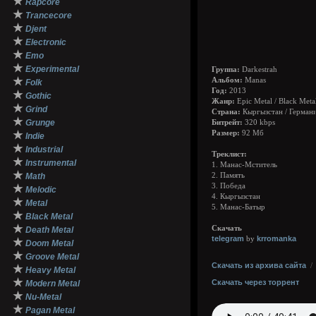
★
Rapcore
★
Trancecore
★
Djent
★
Electronic
★
Emo
★
Experimental
Группа:
Darkestrah
★
Альбом:
Manas
Folk
Год:
2013
★
Gothic
Жанр:
Epic Metal / Black Meta
★
Grind
Страна:
Кыргызстан / Герман
★
Grunge
Битрейт:
320 kbps
★
Размер:
92 Мб
Indie
★
Industrial
Треклист:
★
Instrumental
1. Манас-Мститель
★
Math
2. Память
3. Победа
★
Melodic
4. Кыргызстан
★
Metal
5. Манас-Батыр
★
Black Metal
★
Скачать
Death Metal
telegram
krromanka
by
★
Doom Metal
★
Groove Metal
Скачать из архива сайта
★
Heavy Metal
★
Скачать через торрент
Modern Metal
★
Nu-Metal
★
Pagan Metal