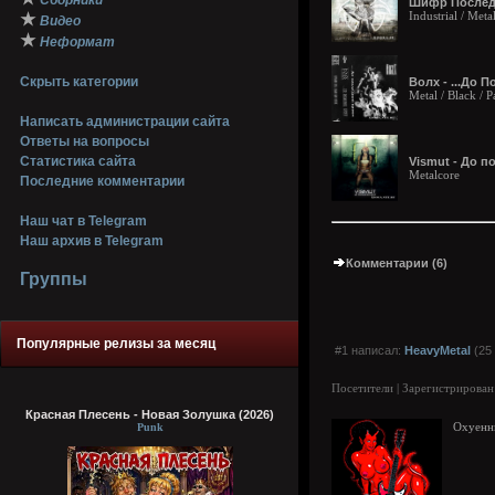
Сборники
Шифр Последн
Industrial / Meta
★
Видео
★
Неформат
Скрыть категории
Волх - ...До 
Metal / Black / 
Написать администрации сайта
Ответы на вопросы
Статистика сайта
Vismut - До п
Metalcore
Последние комментарии
Наш чат в Telegram
Наш архив в Telegram
Комментарии (6)
Группы
Популярные релизы за месяц
#1 написал:
HeavyMetal
(25 
Посетители | Зарегистрирован
Красная Плесень - Новая Золушка (2026)
Punk
Охуенны