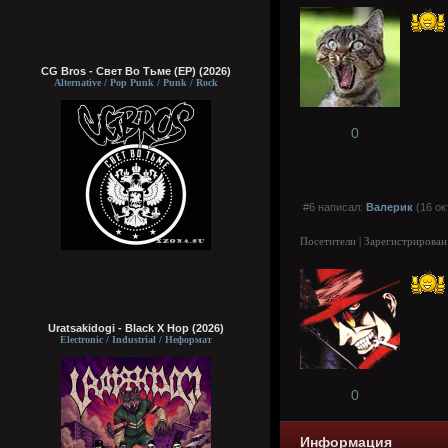
CG Bros - Свет Во Тьме (EP) (2026)
Alternative / Pop Punk / Punk / Rock
0
#6 написал:
Валерик
(16 ок
Посетители | Зарегистрирован
Uratsakidogi - Black X Hop (2026)
Electronic / Industrial / Неформат
0
Информация