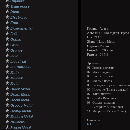
★
Rapcore
★
Trancecore
★
Djent
★
Electronic
★
Emo
★
Experimental
Группа:
Аvард
★
Альбом:
У Последней Черты
Folk
Год:
2013
★
Gothic
Жанр:
Heavy Metal
★
Grind
Страна:
Россия
★
Grunge
Битрейт:
320 kbps
★
Размер:
98 Мб
Indie
★
Industrial
Треклист:
★
Instrumental
01. Законы безумия
★
Math
02. Молот ведьм
03. Пепел на руках
★
Melodic
04. Кровь и песок
★
Metal
05. Легенда о Луне и Росомах
★
Black Metal
06. Инферно (Инструментал)
★
07. Живи мечтой
Death Metal
08. Судьба Вавилона
★
Doom Metal
09. Остыло дыхание
★
Groove Metal
10. Лабиринт вечной лжи
★
Heavy Metal
11. Матрица (Excess Cover)
★
Modern Metal
Скачать
★
Nu-Metal
telegram
★
Pagan Metal