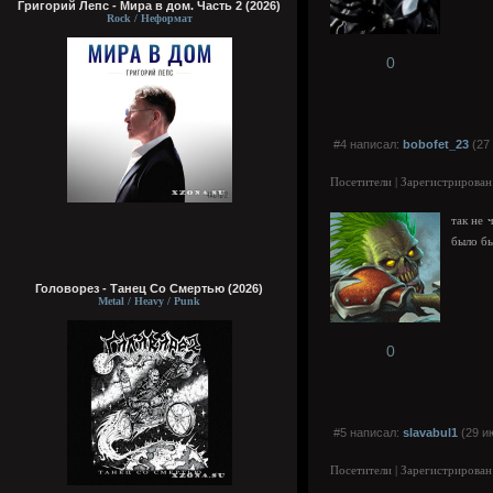
Григорий Лепс - Мира в дом. Часть 2 (2026)
Rock / Неформат
0
#4 написал:
bobofet_23
(27 
Посетители | Зарегистрирован
так не 
было бы
Головорез - Tанец Со Смертью (2026)
Metal / Heavy / Punk
0
#5 написал:
slavabul1
(29 и
Посетители | Зарегистрирован