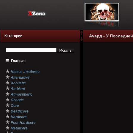
Аvард - У Последней
Категории
☰
Главная
★
Новые альбомы
★
Alternative
★
Acoustic
★
Ambient
★
Atmospheric
★
Chaotic
★
Core
★
Deathcore
★
Hardcore
★
Post-Hardcore
★
Metalcore