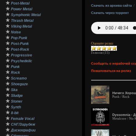
★
Post-Metal
Скачать из архива сайта
★
Power Metal
Скачать через торрент
★
Symphonic Metal
★
Thrash Metal
★
Viking Metal
★
Noise
★
Pop Punk
★
Оцените релиз
Post-Punk
★
Post-Rock
Голосов (
15
)
★
Progressive
★
Psychedelic
Сообщить о нерабочей сс
★
Punk
Пожаловаться на релиз
★
Rock
★
Screamo
★
Shoegaze
★
Ska
Ничего Хорош
★
Sludge
Punk / Rock
★
Stoner
★
Synth
★
8-bit
Dyssomnia - Д
★
Female Vocal
Metalcore / Nu-
★
СНГ/Зарубеж
★
Дискографии
★