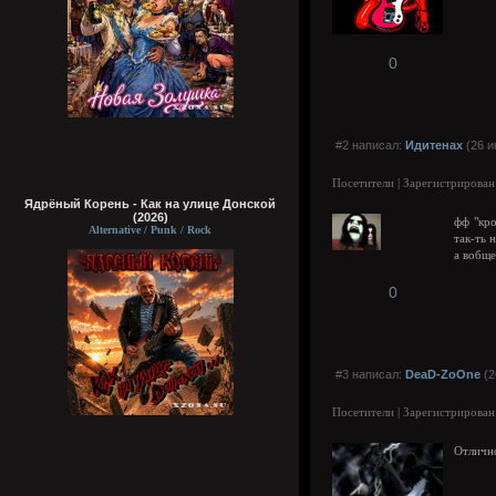
0
#2 написал:
Идитенах
(26 и
Посетители | Зарегистрирован
Ядрёный Корень - Как на улице Донской
(2026)
фф "кро
Alternative / Punk / Rock
так-ть 
а вобще
0
#3 написал:
DeaD-ZoOne
(2
Посетители | Зарегистрирован
Отлично