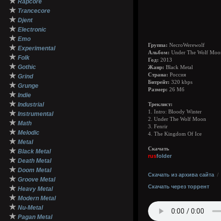
★
Rapcore
★
Trancecore
★
Djent
★
Electronic
★
Emo
Группа:
NecroWerewolf
★
Experimental
Альбом:
Under The Wolf Moo
★
Folk
Год:
2013
★
Gothic
Жанр:
Black Metal
★
Страна:
Россия
Grind
Битрейт:
320 kbps
★
Grunge
Размер:
26 Мб
★
Indie
★
Industrial
Треклист:
★
1. Intro: Bloody Winter
Instrumental
2. Under The Wolf Moon
★
Math
3. Fenrir
★
Melodic
4. The Kingdom Of Ice
★
Metal
Скачать
★
Black Metal
rus
folder
★
Death Metal
★
Doom Metal
Скачать из архива сайта
★
Groove Metal
Скачать через торрент
★
Heavy Metal
★
Modern Metal
★
Nu-Metal
★
Pagan Metal