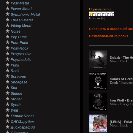
★
Post-Metal
★
Power Metal
Оцените релиз
★
Symphonic Metal
Голосов (
6
)
★
Thrash Metal
★
Viking Metal
Сообщить о нерабочей сс
★
Noise
★
Пожаловаться на релиз
Pop Punk
★
Post-Punk
★
Post-Rock
★
Progressive
Dubak - The Ho
★
Psychedelic
Metal / Black
★
Punk
★
Rock
★
Screamo
Hands of Cernu
★
Shoegaze
Death / Instrumen
★
Ska
★
Sludge
★
Stoner
Iron Wolf - Br
★
Metal / Heavy /
Synth
★
8-bit
★
Female Vocal
★
СНГ/Зарубеж
[LENA] - Polar
Metal / Black
★
Дискографии
★