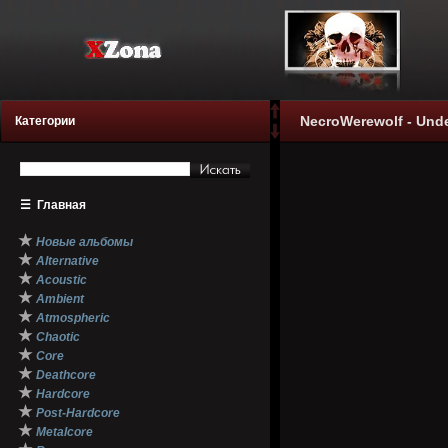
NecroWerewolf - Unde
Категории
☰
Главная
★
Новые альбомы
★
Alternative
★
Acoustic
★
Ambient
★
Atmospheric
★
Chaotic
★
Core
★
Deathcore
★
Hardcore
★
Post-Hardcore
★
Metalcore