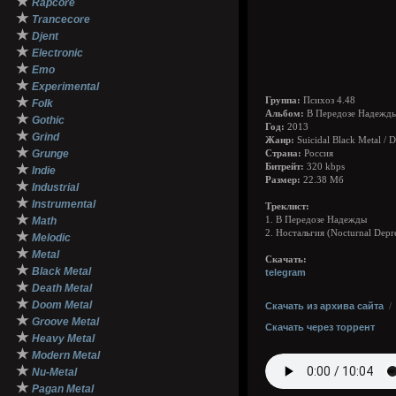
★
Rapcore
★
Trancecore
★
Djent
★
Electronic
★
Emo
★
Experimental
★
Группа:
Психоз 4.48
Folk
Альбом:
В Передозе Надежды 
★
Gothic
Год:
2013
★
Grind
Жанр:
Suicidal Black Metal / 
★
Grunge
Страна:
Россия
★
Битрейт:
320 kbps
Indie
Размер:
22.38 Мб
★
Industrial
★
Instrumental
Треклист:
★
Math
1. В Передозе Надежды
2. Ностальгия (Nocturnal Depre
★
Melodic
★
Metal
Скачать:
★
Black Metal
telegram
★
Death Metal
★
Doom Metal
Скачать из архива сайта
★
Groove Metal
Скачать через торрент
★
Heavy Metal
★
Modern Metal
★
Nu-Metal
★
Pagan Metal