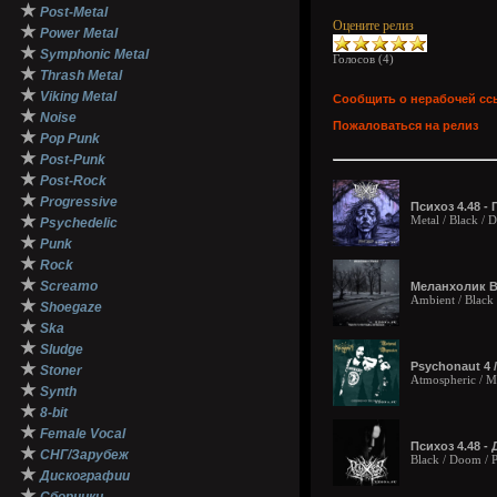
★
Post-Metal
Оцените релиз
★
Power Metal
★
Symphonic Metal
Голосов (
4
)
★
Thrash Metal
★
Viking Metal
Сообщить о нерабочей сс
★
Noise
Пожаловаться на релиз
★
Pop Punk
★
Post-Punk
★
Post-Rock
★
Progressive
Психоз 4.48 - 
★
Metal / Black / 
Psychedelic
★
Punk
★
Rock
★
Screamo
Меланхолик В 
Ambient / Black 
★
Shoegaze
★
Ska
★
Sludge
★
Psychonaut 4 /
Stoner
Atmospheric / M
★
Synth
★
8-bit
★
Female Vocal
Психоз 4.48 - 
★
СНГ/Зарубеж
Black / Doom / 
★
Дискографии
★