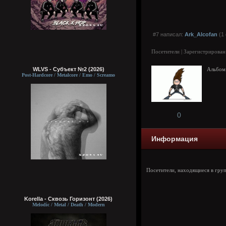
#7 написал:
Ark_Alcofan
(1 
Посетители | Зарегистрирован
WLVS - Субъект №2 (2026)
Альбом 
Post-Hardcore / Metalcore / Emo / Screamo
0
Информация
Посетители, находящиеся в гру
Korella - Сквозь Горизонт (2026)
Melodic / Metal / Death / Modern