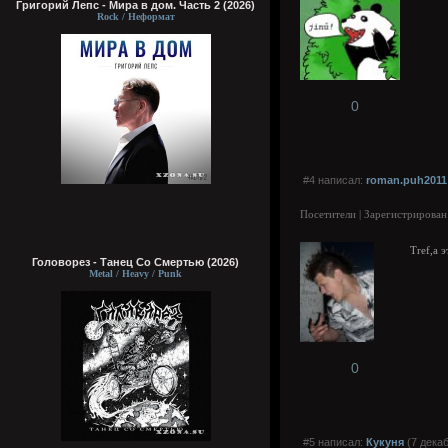
Григорий Лепс - Мира в дом. Часть 2 (2026)
Rock / Неформат
0
#4 написал:
roman.puh2011
Посетители | Зарегистрирован
Tref,а 
Головорез - Tанец Со Смертью (2026)
Metal / Heavy / Punk
0
#5 написал:
Кукуня
(7 декаб