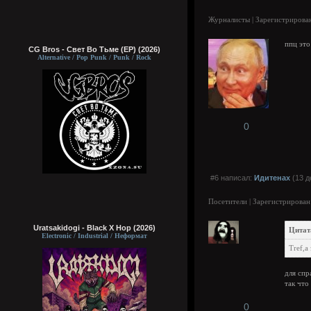
Журналисты | Зарегистрирован
ппц это
CG Bros - Свет Во Тьме (EP) (2026)
Alternative / Pop Punk / Punk / Rock
0
#6 написал:
Идитенах
(13 д
Посетители | Зарегистрирован
Uratsakidogi - Black X Hop (2026)
Цитат
Electronic / Industrial / Неформат
Tref,а
для спр
так что
0