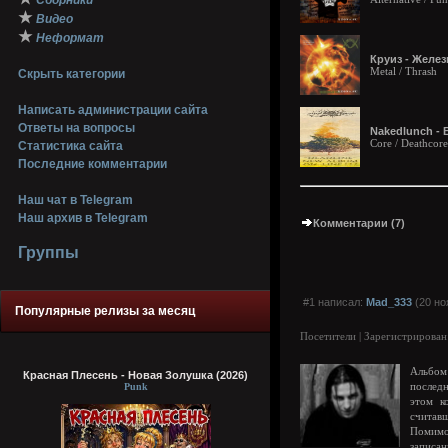
Сборники
★
Видео
★
Неформат
Круиз - Желез
Metal / Thrash
Скрыть категории
Написать администрации сайта
Ответы на вопросы
Nakedlunch - 
Core / Deathcore
Статистика сайта
Последние комментарии
Наш чат в Telegram
Наш архив в Telegram
Комментарии (7)
Группы
#1 написал:
Mad_333
(20 но
Популярные релизы за месяц
Посетители | Зарегистрирован
Альбом
Красная Плесень - Новая Золушка (2026)
Punk
послед
этом к
считавш
Помимо
записан