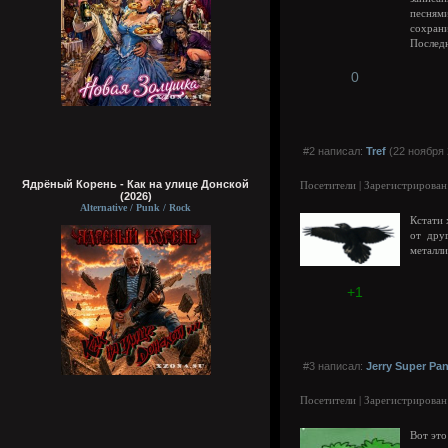
песням
сохрани
Последн
0
#2 написал:
Tref
(22 ноября 
Ядрёный Корень - Как на улице Донской
Посетители | Зарегистрирован
(2026)
Alternative / Punk / Rock
Кстати 
от дру
металли
+1
#3 написал:
Jerry Super Pa
Посетители | Зарегистрирован
Вот это