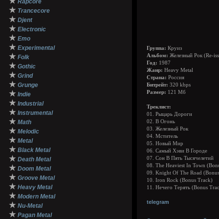
★
Rapcore
★
Trancecore
★
Djent
★
Electronic
★
Emo
★
Experimental
Группа:
Круиз
★
Альбом:
Железный Рок (Re-is
Folk
Год:
1987
★
Gothic
Жанр:
Heavy Metal
★
Grind
Страна:
Россия
★
Grunge
Битрейт:
320 kbps
★
Размер:
121 Мб
Indie
★
Industrial
Треклист:
★
Instrumental
01. Рыцарь Дороги
★
Math
02. В Огонь
03. Железный Рок
★
Melodic
04. Мститель
★
Metal
05. Новый Мир
★
Black Metal
06. Самый Хэви В Городе
★
07. Сон В Пять Тысячелетий
Death Metal
08. The Heaviest In Town (Bon
★
Doom Metal
09. Knight Of The Road (Bonus
★
Groove Metal
10. Iron Rock (Bonus Track)
★
Heavy Metal
11. Нечего Терять (Bonus Tra
★
Modern Metal
telegram
★
Nu-Metal
★
Pagan Metal