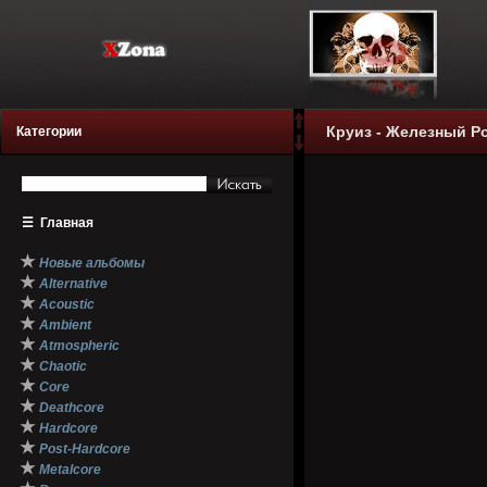
Круиз - Железный Рок
Категории
☰
Главная
★
Новые альбомы
★
Alternative
★
Acoustic
★
Ambient
★
Atmospheric
★
Chaotic
★
Core
★
Deathcore
★
Hardcore
★
Post-Hardcore
★
Metalcore