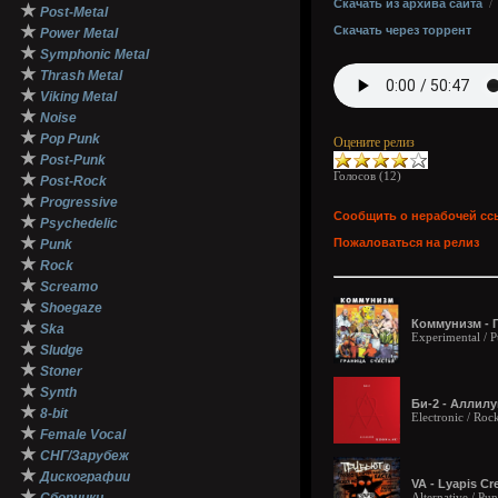
Скачать из архива сайта
★
Post-Metal
★
Скачать через торрент
Power Metal
★
Symphonic Metal
★
Thrash Metal
★
Viking Metal
★
Noise
★
Pop Punk
Оцените релиз
★
Post-Punk
Голосов (
12
)
★
Post-Rock
★
Progressive
Сообщить о нерабочей сс
★
Psychedelic
★
Пожаловаться на релиз
Punk
★
Rock
★
Screamo
★
Shoegaze
Коммунизм - Г
★
Ska
Experimental / 
★
Sludge
★
Stoner
★
Synth
Би-2 - Аллилу
★
8-bit
Electronic / Roc
★
Female Vocal
★
СНГ/Зарубеж
★
Дискографии
VA - Lyapis C
★
Alternative / Pu