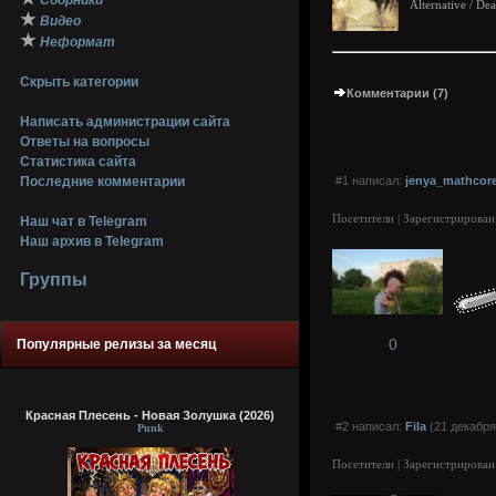
Сборники
Alternative / De
★
Видео
★
Неформат
Скрыть категории
Комментарии (7)
Написать администрации сайта
Ответы на вопросы
Статистика сайта
Последние комментарии
#1 написал:
jenya_mathcor
Посетители | Зарегистрирован
Наш чат в Telegram
Наш архив в Telegram
Группы
0
Популярные релизы за месяц
Красная Плесень - Новая Золушка (2026)
#2 написал:
Fila
(21 декабря
Punk
Посетители | Зарегистрирован