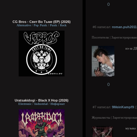
0
CG Bros - Свет Во Тьме (EP) (2026)
Alternative / Pop Punk / Punk / Rock
#6 написал:
roman.puh2011
Посетители | Зарегистрирован
из-за Д
0
Uratsakidogi - Black X Hop (2026)
Electronic / Industrial / Неформат
#7 написал:
9MeinKampf9
(
Журналисты | Зарегистрирован
музыка 