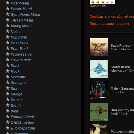
★
Post-Metal
Голосов (
9
)
★
Power Metal
★
Symphonic Metal
Сообщить о нерабочей сс
★
Thrash Metal
Пожаловаться на релиз
★
Viking Metal
★
Noise
★
Pop Punk
★
Post-Punk
SavinProject -
★
Post-Rock
Metal / Modern
★
Progressive
★
Psychedelic
★
Punk
Storm Inside 
★
Alternative / Co
Rock
★
Screamo
★
Shoegaze
★
Ska
Maio - Застав
Core / Emo
★
Sludge
★
Stoner
★
Synth
★
Blot out my mi
8-bit
Punk / Rock
★
Female Vocal
★
СНГ/Зарубеж
★
Дискографии
Pictures Insid
★