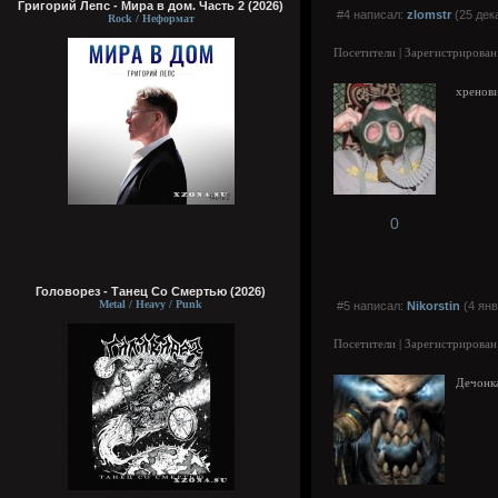
Григорий Лепс - Мира в дом. Часть 2 (2026)
#4 написал:
zlomstr
(25 дек
Rock / Неформат
Посетители | Зарегистрирован
хренови
0
Головорез - Tанец Со Смертью (2026)
Metal / Heavy / Punk
#5 написал:
Nikorstin
(4 янв
Посетители | Зарегистрирован
Дечонка