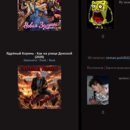
Ну незн
0
Ядрёный Корень - Как на улице Донской
(2026)
#3 написал:
roman.puh2011
Alternative / Punk / Rock
Посетители | Зарегистрирован
ничего 
0