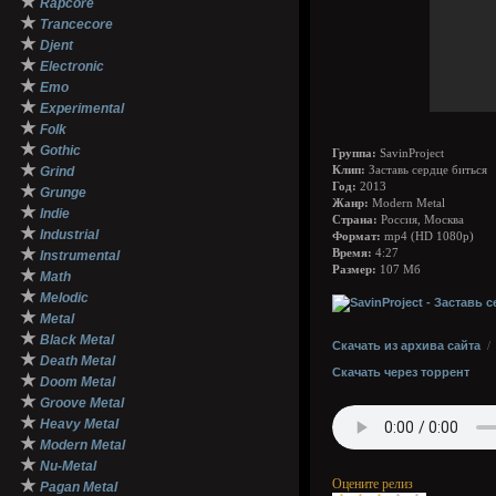
★
Rapcore
★
Trancecore
★
Djent
★
Electronic
★
Emo
★
Experimental
★
Folk
★
Gothic
Группа:
SavinProject
★
Grind
Клип:
Заставь сердце биться
Год:
2013
★
Grunge
Жанр:
Modern Metal
★
Indie
Страна:
Россия, Москва
★
Industrial
Формат:
mp4 (HD 1080p)
★
Время:
4:27
Instrumental
Размер:
107 Мб
★
Math
★
Melodic
★
Metal
★
Black Metal
Скачать из архива сайта
★
Death Metal
Скачать через торрент
★
Doom Metal
★
Groove Metal
★
Heavy Metal
★
Modern Metal
★
Nu-Metal
★
Оцените релиз
Pagan Metal