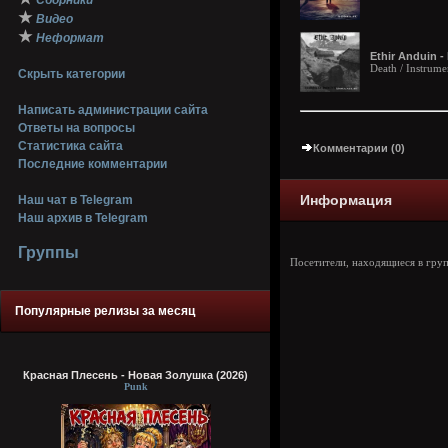
Сборники
★
Видео
★
Неформат
Ethir Anduin -
Death / Instrume
Скрыть категории
Написать администрации сайта
Ответы на вопросы
Статистика сайта
Комментарии (0)
Последние комментарии
Информация
Наш чат в Telegram
Наш архив в Telegram
Группы
Посетители, находящиеся в гру
Популярные релизы за месяц
Красная Плесень - Новая Золушка (2026)
Punk