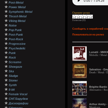
★
Post-Metal
★
Power Metal
★
Symphonic Metal
Оцените релиз
★
Thrash Metal
★
Голосов (
0
)
Viking Metal
★
Noise
Сообщить о нерабочей сс
★
Pop Punk
★
Post-Punk
Пожаловаться на релиз
★
Post-Rock
★
Progressive
★
Psychedelic
★
Lunatii - MMXX
Punk
Melodic / Metal 
★
Rock
★
Screamo
★
Shoegaze
Salvation - Em
★
Ska
Death / Metal /
★
Sludge
★
Stoner
★
Synth
Brigitte Bardo
★
8-bit
Alternative / Ro
★
Female Vocal
★
СНГ/Зарубеж
★
Дискографии
Arthur Amity 
★
Metalcore