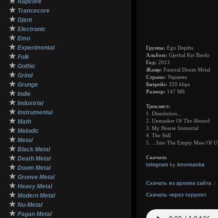
★
Rapcore
★
Trancecore
★
Djent
★
Electronic
★
Emo
★
Experimental
Группа:
Ego Depths
★
Альбом:
Gjerhal Ket Bardo
Folk
Год:
2013
★
Gothic
Жанр:
Funeral Doom Metal
★
Grind
Страна:
Украина
★
Grunge
Битрейт:
320 kbps
★
Размер:
147 Мб
Indie
★
Industrial
Треклист:
★
Instrumental
1. Dissolution...
★
Math
2. Unmasker Of The Absurd
3. My Hearse Immortal
★
Melodic
4. The Still
★
Metal
5. ...Into The Empty Maw Of U
★
Black Metal
★
Скачать
Death Metal
telegram
krromanka
by
★
Doom Metal
★
Groove Metal
Скачать из архива сайта
★
Heavy Metal
★
Скачать через торрент
Modern Metal
★
Nu-Metal
★
Pagan Metal