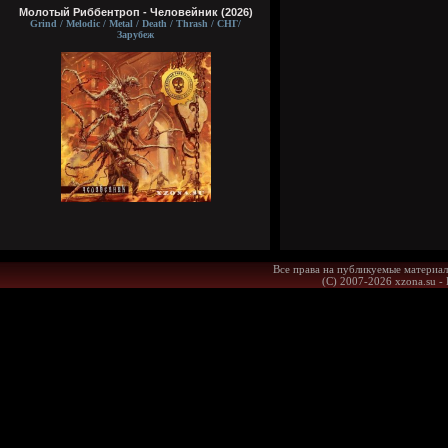
Молотый Риббентроп - Человейник (2026)
Grind / Melodic / Metal / Death / Thrash / СНГ/
Зарубеж
Все права на публикуемые материал
(С) 2007-2026 xzona.su -