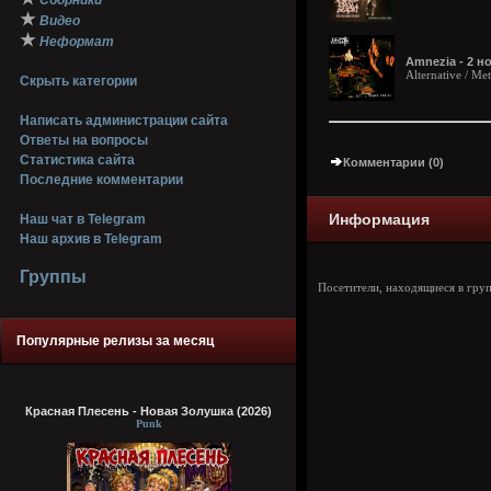
Сборники
★
Видео
★
Неформат
Amnezia - 2 н
Alternative / Met
Скрыть категории
Написать администрации сайта
Ответы на вопросы
Статистика сайта
Комментарии (0)
Последние комментарии
Информация
Наш чат в Telegram
Наш архив в Telegram
Группы
Посетители, находящиеся в гру
Популярные релизы за месяц
Красная Плесень - Новая Золушка (2026)
Punk