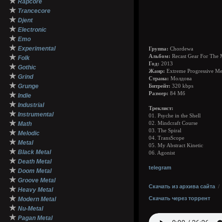
★
Rapcore
★
Trancecore
★
Djent
★
Electronic
★
Emo
★
Experimental
Группа:
Chordewa
★
Альбом:
Recast Gear For The 
Folk
Год:
2013
★
Gothic
Жанр:
Extreme Progressive Me
★
Grind
Страна:
Молдова
★
Grunge
Битрейт:
320 kbps
★
Размер:
84 Мб
Indie
★
Industrial
Треклист:
★
Instrumental
01. Psyche in the Shell
★
Math
02. Mindcraft Course
03. The Spiral
★
Melodic
04. TransScope
★
Metal
05. My Abstract Kinetic
★
Black Metal
06. Agonist
★
Death Metal
telegram
★
Doom Metal
★
Groove Metal
Скачать из архива сайта
★
Heavy Metal
★
Скачать через торрент
Modern Metal
★
Nu-Metal
★
Pagan Metal