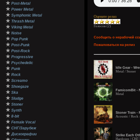
★
Post-Metal
★
Power Metal
★
Symphonic Metal
Оцените релиз
★
Thrash Metal
★
Голосов (
2
)
Viking Metal
★
Noise
Сообщить о нерабочей сс
★
Pop Punk
★
Post-Punk
Пожаловаться на релиз
★
Post-Rock
★
Progressive
★
Psychedelic
★
Idle Gear - Wre
Punk
Metal / Stoner
★
Rock
★
Screamo
★
Shoegaze
FamicomBit - N
★
Ska
Metal
★
Sludge
★
Stoner
★
Synth
Stoner Train - 
★
8-bit
Acoustic / Rock 
★
Female Vocal
★
СНГ/Зарубеж
★
Дискографии
Strike Each Ot
★
Hardcore / СНГ