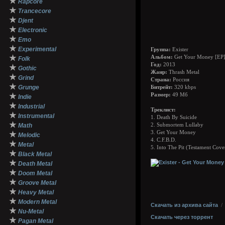
★
Rapcore
★
Trancecore
★
Djent
★
Electronic
★
Emo
★
Experimental
Группа:
Exister
★
Альбом:
Get Your Money [EP
Folk
Год:
2013
★
Gothic
Жанр:
Thrash Metal
★
Grind
Страна:
Россия
★
Grunge
Битрейт:
320 kbps
★
Размер:
49 Мб
Indie
★
Industrial
Треклист:
★
Instrumental
1. Death By Suicide
★
Math
2. Submortem Lullaby
3. Get Your Money
★
Melodic
4. C.F.B.D.
★
Metal
5. Into The Pit (Testament Cove
★
Black Metal
★
Death Metal
★
Doom Metal
★
Groove Metal
★
Heavy Metal
★
Modern Metal
Скачать из архива сайта
★
Nu-Metal
Скачать через торрент
★
Pagan Metal