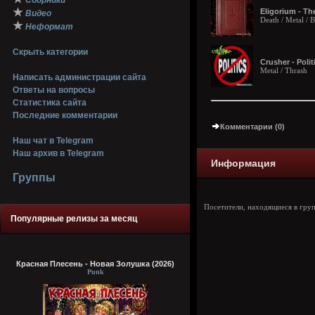
Сборники
★
Eligorium - Th
Видео
Death / Metal / 
★
Неформат
Скрыть категории
Crusher - Polit
Metal / Thrash
Написать администрации сайта
Ответы на вопросы
Статистика сайта
Последние комментарии
Комментарии (0)
Наш чат в Telegram
Наш архив в Telegram
Информация
Группы
Посетители, находящиеся в гру
Популярные релизы за месяц
Красная Плесень - Новая Золушка (2026)
Punk