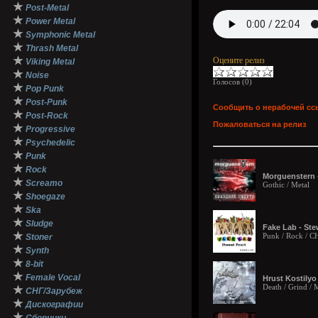
★
Post-Metal
★
Power Metal
★
Symphonic Metal
★
Thrash Metal
★
Оцените релиз
Viking Metal
★
Noise
Голосов (
0
)
★
Pop Punk
★
Post-Punk
Сообщить о нерабочей сс
★
Post-Rock
Пожаловаться на релиз
★
Progressive
★
Psychedelic
★
Punk
★
Rock
Morguenstern 
★
Screamo
Gothic / Metal
★
Shoegaze
★
Ska
★
Sludge
Fake Lab - Ste
★
Punk / Rock / 
Stoner
★
Synth
★
8-bit
★
Female Vocal
Hrust Kostilyo
Death / Grind / 
★
СНГ/Зарубеж
★
Дискографии
★