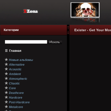
Exister - Get Your Mo
Категории
☰
Главная
★
Новые альбомы
★
Alternative
★
Acoustic
★
Ambient
★
Atmospheric
★
Chaotic
★
Core
★
Deathcore
★
Hardcore
★
Post-Hardcore
★
Metalcore