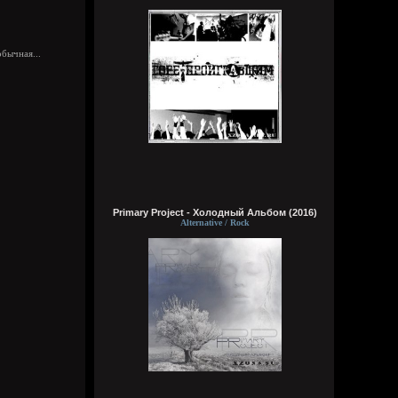
пересматриваю баттлы. ведь
версус,слово и рбл уже загнулись. даже
лига гнойного помоему.
обычная...
Кукуня
Вчера в 16:16:37
Primary Project - Холодный Альбом (2016)
Alternative / Rock
Wirtuozik
Вчера в 16:15:56
А вы знали что Кадышевой 67 лет?
Странно, в моем детстве я думал ей
столько же. Получается она и не стареет
даже, ей все время 60
Кукуня
Вчера в 16:15:29