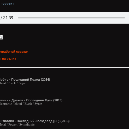
з торрент
нерабочей ссылке
 на релиз
рбис - Последний Поход (2014)
etal / Black / Pagan
Зимний Дракон - Последний Путь (2013)
lectronic / Metal / Black / Synth
нтиллия - Последний Звездопад [EP] (2013)
etal / Power / Symphonic