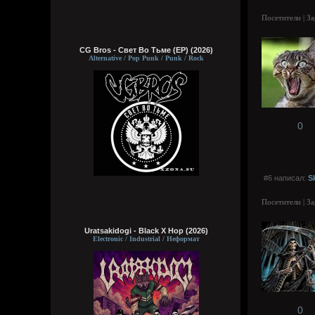
Посетители | З
CG Bros - Свет Во Тьме (EP) (2026)
Alternative / Pop Punk / Punk / Rock
0
#6 написал:
S
Посетители | З
Uratsakidogi - Black X Hop (2026)
Electronic / Industrial / Неформат
0