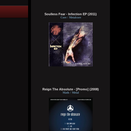
Soulless Fear - Infection EP (2011)
Core / Metalcore
Wirtuozik
Вчера в 16:15:10
А я вовсе не колдунья,
Я любила и люблю.
Это мне судьба послала
Грешную любовь мою.
Не судите строго, люди,
Пожалей меня, родня,
Видно, в жизни суждено мне
Выпить грешного вина
Кукуня
Вчера в 16:15:01
Reign The Absolute - [Promo] (2008)
Math / Metal
Wirtuozik
Вчера в 16:14:46