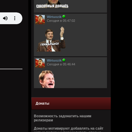
Wirtuozik
Сегодня в 05:47:02
Wirtuozik
Сегодня в 05:46:44
Донаты
Кукуня
Вчера в 21:55:17
Возможность задонатить нашим
релизерам
Виртуоз - Говно, залупа, пенис, хер,
давалка, хуй, блядина
Донаты мотивируют добавлять на сайт
Головка, шлюха, жопа, член, еблан,