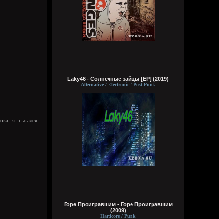
отключается, разум не умирает. Почему
до сих пор не создали такую хуйню?
Приходится недолго жить и умирать
Bestial
Вчера в 20:36:12
чё там?
typical crabs
Laky46 - Солнечные зайцы [EP] (2019)
Вчера в 18:03:33
Alternative / Electronic / Post-Punk
вот шок и оксимирон ахуееный батл.
сразу понял чьих рук дело. аббалбиск и
ххос
пока я пытался
typical crabs
Вчера в 18:00:43
а видосы то остались
Bestial
Вчера в 17:59:12
Ну лежит, то и упало
typical crabs
Горе Проигравшим - Горе Проигравшим
Вчера в 17:57:59
(2009)
Hardcore / Punk