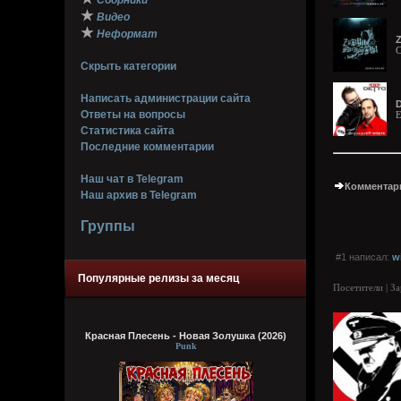
Сборники
★
Видео
★
Неформат
Z
C
Скрыть категории
Написать администрации сайта
D
Ответы на вопросы
E
Статистика сайта
Последние комментарии
Наш чат в Telegram
Комментари
Наш архив в Telegram
Группы
#1 написал:
w
Популярные релизы за месяц
Посетители | З
Красная Плесень - Новая Золушка (2026)
Punk