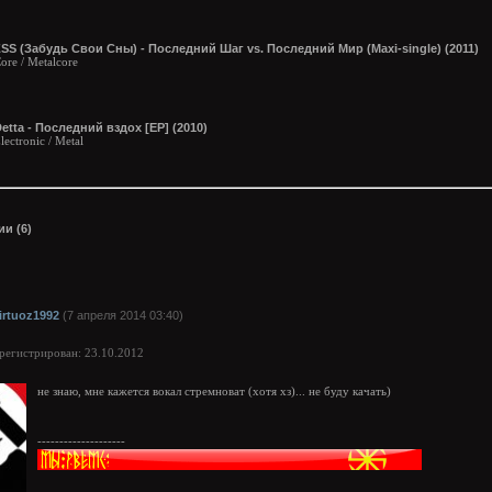
SS (Забудь Свои Сны) - Последний Шаг vs. Последний Мир (Maxi-single) (2011)
ore / Metalcore
etta - Последний вздох [EP] (2010)
lectronic / Metal
и (6)
irtuoz1992
(7 апреля 2014 03:40)
арегистрирован: 23.10.2012
не знаю, мне кажется вокал стремноват (хотя хз)... не буду качать)
--------------------