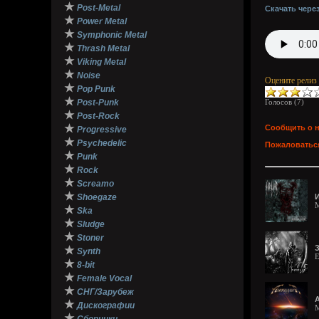
★
Post-Metal
Скачать чере
★
Power Metal
★
Symphonic Metal
★
Thrash Metal
★
Viking Metal
★
Noise
Оцените релиз
★
Pop Punk
★
Post-Punk
Голосов (
7
)
★
Post-Rock
★
Сообщить о 
Progressive
★
Psychedelic
Пожаловаться
★
Punk
★
Rock
★
Screamo
★
Shoegaze
И
M
★
Ska
★
Sludge
★
Stoner
★
Synth
E
★
8-bit
★
Female Vocal
★
СНГ/Зарубеж
А
★
Дискографии
M
★