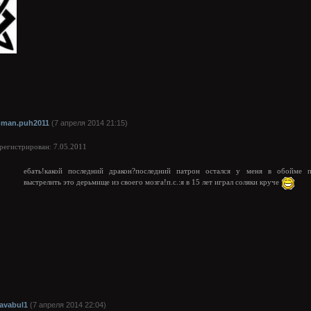
oman.puh2011
(7 апреля 2014 21:15)
арегистрирован: 7.05.2011
ебать!какой последний дракон?последний патрон остался у меня в обойме 
выстрелить это дерьмище из своего мозга!п.с.:я в 15 лет играл соляки круче
lavabul1
(7 апреля 2014 22:04)