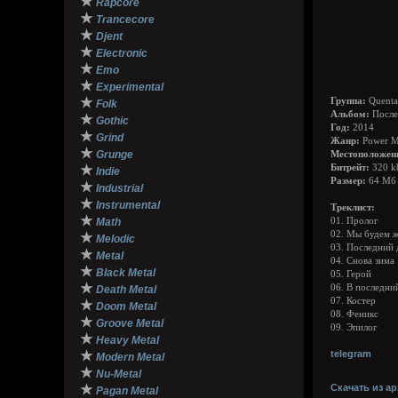
★
Rapcore
★
Trancecore
★
Djent
★
Electronic
★
Emo
★
Experimental
★
Группа:
Quenta
Folk
Альбом:
После
★
Gothic
Год:
2014
★
Grind
Жанр:
Power M
★
Grunge
Местоположен
★
Битрейт:
320 k
Indie
Размер:
64 Мб
★
Industrial
★
Instrumental
Треклист:
★
Math
01. Пролог
02. Мы будем 
★
Melodic
03. Последний 
★
Metal
04. Снова зима
★
Black Metal
05. Герой
★
06. В последни
Death Metal
07. Костер
★
Doom Metal
08. Феникс
★
Groove Metal
09. Эпилог
★
Heavy Metal
★
telegram
Modern Metal
★
Nu-Metal
★
Скачать из ар
Pagan Metal