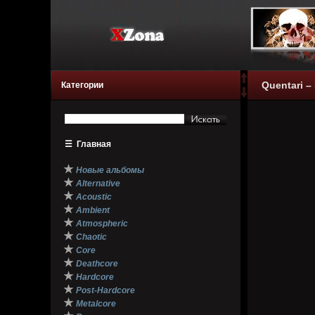
Quentari –
Категории
☰
Главная
★
Новые альбомы
★
Alternative
★
Acoustic
★
Ambient
★
Atmospheric
★
Chaotic
★
Core
★
Deathcore
★
Hardcore
★
Post-Hardcore
★
Metalcore