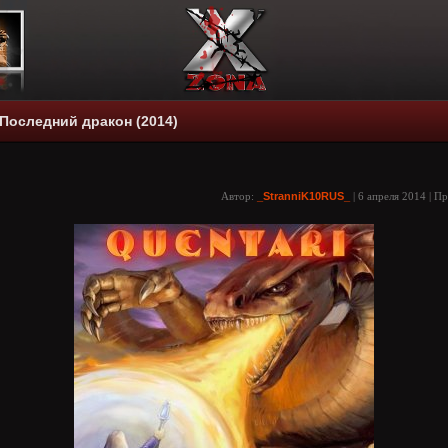
 Последний дракон (2014)
Автор:
_StranniK10RUS_
| 6 апреля 2014 | П