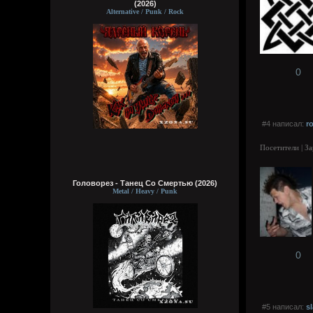
(2026)
Alternative / Punk / Rock
0
#4 написал:
r
Посетители | З
Головорез - Tанец Со Смертью (2026)
Metal / Heavy / Punk
0
#5 написал:
s