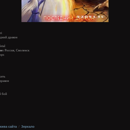
ri
дний дракон
etal
ие:
Россия, Смоленск
bps
жить
дракон
й бой
хива сайта
/
Зеркало