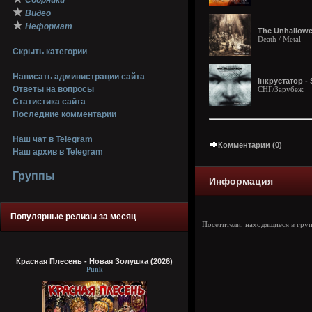
Сборники
★
Видео
★
Неформат
The Unhallowed
Death / Metal
Скрыть категории
Написать администрации сайта
Інкрустатор - 
Ответы на вопросы
СНГ/Зарубеж
Статистика сайта
Последние комментарии
Наш чат в Telegram
Комментарии (0)
Наш архив в Telegram
Группы
Информация
Популярные релизы за месяц
Посетители, находящиеся в гру
Красная Плесень - Новая Золушка (2026)
Punk