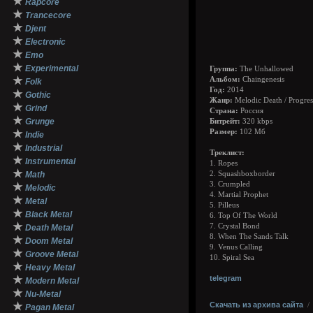
★
Rapcore
★
Trancecore
★
Djent
★
Electronic
★
Emo
★
Experimental
Группа:
The Unhallowed
★
Альбом:
Chaingenesis
Folk
Год:
2014
★
Gothic
Жанр:
Melodic Death / Progres
★
Grind
Страна:
Россия
★
Grunge
Битрейт:
320 kbps
★
Размер:
102 Мб
Indie
★
Industrial
Треклист:
★
Instrumental
1. Ropes
★
Math
2. Squashboxborder
3. Crumpled
★
Melodic
4. Martial Prophet
★
Metal
5. Pilleus
★
Black Metal
6. Top Of The World
★
7. Crystal Bond
Death Metal
8. When The Sands Talk
★
Doom Metal
9. Venus Calling
★
Groove Metal
10. Spiral Sea
★
Heavy Metal
★
telegram
Modern Metal
★
Nu-Metal
★
Скачать из архива сайта
Pagan Metal