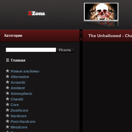
The Unhallowed - Cha
Категории
☰
Главная
★
Новые альбомы
★
Alternative
★
Acoustic
★
Ambient
★
Atmospheric
★
Chaotic
★
Core
★
Deathcore
★
Hardcore
★
Post-Hardcore
★
Metalcore