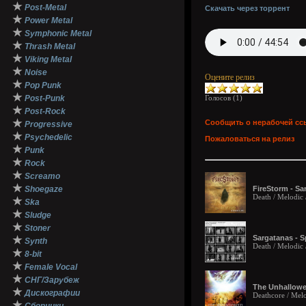
★
Post-Metal
Скачать через торрент
★
Power Metal
★
Symphonic Metal
★
Thrash Metal
★
Viking Metal
★
Noise
Оцените релиз
★
Pop Punk
★
Post-Punk
Голосов (
1
)
★
Post-Rock
★
Сообщить о нерабочей сс
Progressive
★
Psychedelic
Пожаловаться на релиз
★
Punk
★
Rock
★
Screamo
★
Shoegaze
FireStorm - Sa
Death / Melodic
★
Ska
★
Sludge
★
Stoner
Sargatanas - Sp
★
Synth
Death / Melodic 
★
8-bit
★
Female Vocal
★
СНГ/Зарубеж
The Unhallowed
★
Дискографии
Deathcore / Melo
★