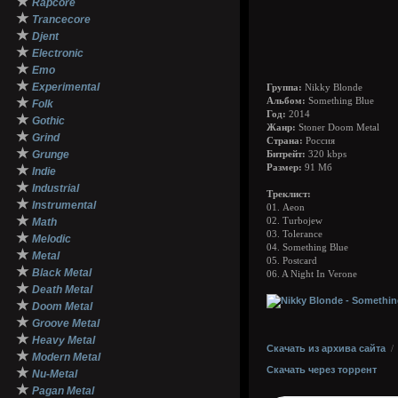
★
Rapcore
★
Trancecore
★
Djent
★
Electronic
★
Emo
★
Experimental
Группа:
Nikky Blonde
★
Альбом:
Something Blue
Folk
Год:
2014
★
Gothic
Жанр:
Stoner Doom Metal
★
Grind
Страна:
Россия
★
Grunge
Битрейт:
320 kbps
★
Размер:
91 Мб
Indie
★
Industrial
Треклист:
★
Instrumental
01. Aeon
★
Math
02. Turbojew
03. Tolerance
★
Melodic
04. Something Blue
★
Metal
05. Postcard
★
Black Metal
06. A Night In Verone
★
Death Metal
★
Doom Metal
★
Groove Metal
★
Heavy Metal
Скачать из архива сайта
★
Modern Metal
Скачать через торрент
★
Nu-Metal
★
Pagan Metal