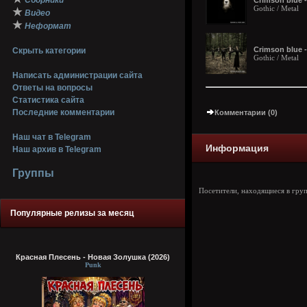
Сборники
Crimson blue -
Gothic / Metal
★
Видео
★
Неформат
Crimson blue 
Скрыть категории
Gothic / Metal
Написать администрации сайта
Ответы на вопросы
Статистика сайта
Последние комментарии
Комментарии (0)
Наш чат в Telegram
Информация
Наш архив в Telegram
Группы
Посетители, находящиеся в гру
Популярные релизы за месяц
Красная Плесень - Новая Золушка (2026)
Punk