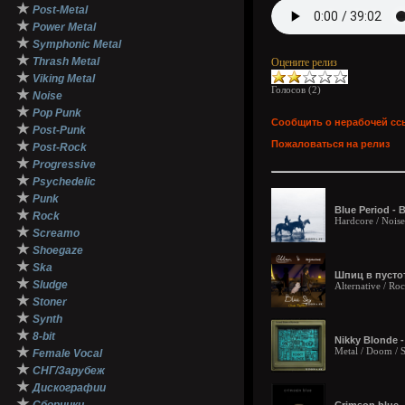
★
Post-Metal
★
Power Metal
★
Symphonic Metal
★
Thrash Metal
Оцените релиз
★
Viking Metal
Голосов (
2
)
★
Noise
★
Pop Punk
Сообщить о нерабочей сс
★
Post-Punk
★
Пожаловаться на релиз
Post-Rock
★
Progressive
★
Psychedelic
★
Punk
Blue Period - B
★
Rock
Hardcore / Noise
★
Screamo
★
Shoegaze
★
Ska
Шпиц в пустоте
★
Sludge
Alternative / Ro
★
Stoner
★
Synth
★
8-bit
Nikky Blonde -
★
Metal / Doom / 
Female Vocal
★
СНГ/Зарубеж
★
Дискографии
★