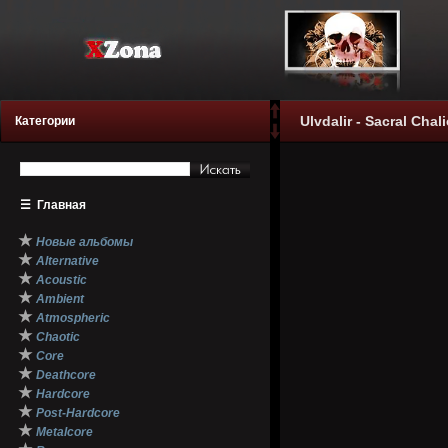
Ulvdalir - Sacral Cha
Категории
☰
Главная
★
Новые альбомы
★
Alternative
★
Acoustic
★
Ambient
★
Atmospheric
★
Chaotic
★
Core
★
Deathcore
★
Hardcore
★
Post-Hardcore
★
Metalcore