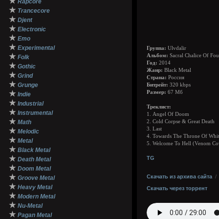
★
Rapcore
★
Trancecore
★
Djent
★
Electronic
★
Emo
★
Experimental
Группа:
Ulvdalir
★
Альбом:
Sacral Chalice Of Fou
Folk
Год:
2014
★
Gothic
Жанр:
Black Metal
★
Grind
Страна:
Россия
★
Grunge
Битрейт:
320 kbps
★
Размер:
67 Мб
Indie
★
Industrial
Треклист:
★
Instrumental
1. Angel Of Doom
★
Math
2. Cold Corpse & Great Death
3. Last
★
Melodic
4. Towards The Throne Of Whi
★
Metal
5. Welcome To Hell (Venom Co
★
Black Metal
★
TG
Death Metal
★
Doom Metal
★
Скачать из архива сайта
Groove Metal
★
Heavy Metal
Скачать через торрент
★
Modern Metal
★
Nu-Metal
★
Pagan Metal