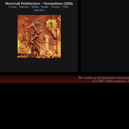
Молотый Риббентроп - Человейник (2026)
Grind / Melodic / Metal / Death / Thrash / СНГ/
Зарубеж
Все права на публикуемые материал
(С) 2007-2026 xzona.su -