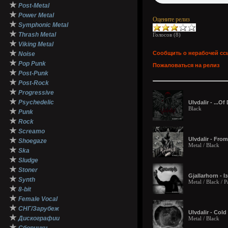
★
Post-Metal
★
Power Metal
Оцените релиз
★
Symphonic Metal
★
Thrash Metal
Голосов (
8
)
★
Viking Metal
★
Сообщить о нерабочей сс
Noise
★
Pop Punk
Пожаловаться на релиз
★
Post-Punk
★
Post-Rock
★
Progressive
★
Psychedelic
Ulvdalir - ...O
Black
★
Punk
★
Rock
★
Screamo
★
Ulvdalir - Fro
Shoegaze
Metal / Black
★
Ska
★
Sludge
★
Stoner
Gjallarhorn -
★
Synth
Metal / Black /
★
8-bit
★
Female Vocal
★
СНГ/Зарубеж
Ulvdalir - Col
★
Дискографии
Metal / Black
★