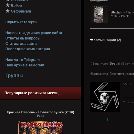
Сборники
★
Видео
★
Неформат
Ulvdalir - Fla
Metal / Black
Скрыть категории
Написать администрации сайта
Ответы на вопросы
Комментарии (2)
Статистика сайта
Последние комментарии
Наш чат в Telegram
#1 написал:
Bestial
(5 сентя
Наш архив в Telegram
Журналисты | Зарегистрирован
Группы
KVLT!
Популярные релизы за месяц
---------
Punk's d
Красная Плесень - Новая Золушка (2026)
Punk
+1