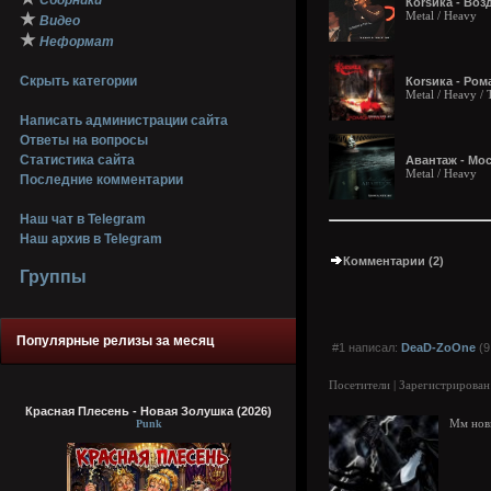
Сборники
Коrsика - Возд
Metal / Heavy
★
Видео
★
Неформат
Скрыть категории
Коrsика - Ром
Metal / Heavy / 
Написать администрации сайта
Ответы на вопросы
Статистика сайта
Авантаж - Мос
Metal / Heavy
Последние комментарии
Наш чат в Telegram
Наш архив в Telegram
Комментарии (2)
Группы
Популярные релизы за месяц
#1 написал:
DeaD-ZoOne
(9
Посетители | Зарегистрирован
Красная Плесень - Новая Золушка (2026)
Punk
Мм новы