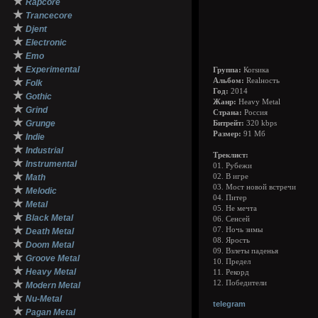
★
Rapcore
★
Trancecore
★
Djent
★
Electronic
★
Emo
★
Experimental
Группа:
Коrsика
★
Альбом:
Realность
Folk
Год:
2014
★
Gothic
Жанр:
Heavy Metal
★
Grind
Страна:
Россия
★
Grunge
Битрейт:
320 kbps
★
Размер:
91 Мб
Indie
★
Industrial
Треклист:
★
Instrumental
01. Рубежи
★
Math
02. В игре
03. Мост новой встречи
★
Melodic
04. Питер
★
Metal
05. Не мечта
★
Black Metal
06. Сенсей
★
07. Ночь зимы
Death Metal
08. Ярость
★
Doom Metal
09. Взлеты паденья
★
Groove Metal
10. Предел
★
Heavy Metal
11. Рекорд
★
12. Победители
Modern Metal
★
Nu-Metal
telegram
★
Pagan Metal