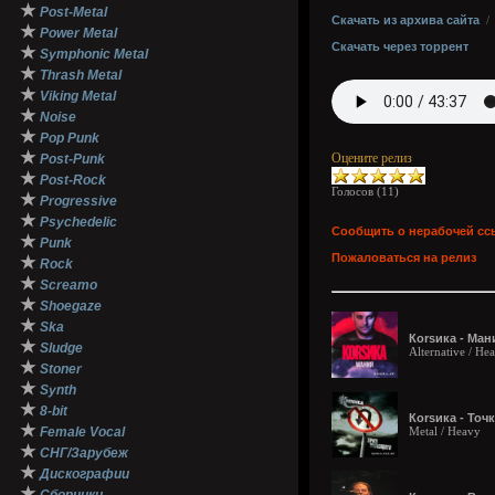
★
Post-Metal
Скачать из архива сайта
★
Power Metal
Скачать через торрент
★
Symphonic Metal
★
Thrash Metal
★
Viking Metal
★
Noise
★
Pop Punk
★
Оцените релиз
Post-Punk
★
Post-Rock
Голосов (
11
)
★
Progressive
★
Psychedelic
Сообщить о нерабочей сс
★
Punk
Пожаловаться на релиз
★
Rock
★
Screamo
★
Shoegaze
★
Ska
Коrsика - Ман
★
Sludge
Alternative / He
★
Stoner
★
Synth
★
8-bit
Коrsика - Точ
★
Female Vocal
Metal / Heavy
★
СНГ/Зарубеж
★
Дискографии
★