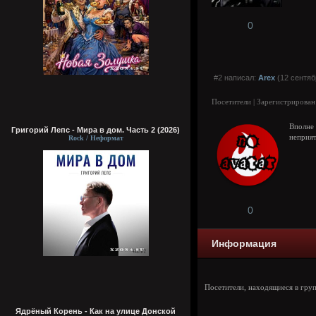
0
#2 написал:
Arex
(12 сентяб
Посетители | Зарегистрирован
Вполне
Григорий Лепс - Мира в дом. Часть 2 (2026)
неприят
Rock / Неформат
0
Информация
Посетители, находящиеся в гру
Ядрёный Корень - Как на улице Донской