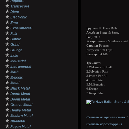
★
Rapcore
★
Trancecore
★
Djent
★
Electronic
★
Emo
★
Experimental
Группа:
To Have Balls
★
Альбом:
Stone & Snow
Folk
Год:
2014
★
Gothic
Жанр:
Stoner / Southern metal
★
Grind
Страна:
Россия
★
Grunge
Битрейт:
320 kbps
★
Размер:
64 Мб
Indie
★
Industrial
Треклист:
★
Instrumental
1.Welcome To Hell
★
Math
2.Salvation Rain
3.Prison For All
★
Melodic
4.Total Hate
★
Metal
5.Malfunction
★
Black Metal
6.Escape
★
7.Keep Calm
Death Metal
★
Doom Metal
★
Groove Metal
★
Heavy Metal
★
Modern Metal
Скачать из архива сайта
★
Nu-Metal
Скачать через торрент
★
Pagan Metal