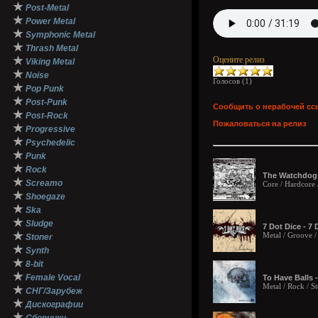
★
Post-Metal
★
Power Metal
★
Symphonic Metal
★
Thrash Metal
★
Оцените релиз
Viking Metal
★
Noise
Голосов (
1
)
★
Pop Punk
★
Post-Punk
Сообщить о нерабочей сс
★
Post-Rock
Пожаловаться на релиз
★
Progressive
★
Psychedelic
★
Punk
★
Rock
The Watchdogs
★
Screamo
Core / Hardcore 
★
Shoegaze
★
Ska
★
Sludge
7 Dot Dice - 7 
★
Metal / Groove /
Stoner
★
Synth
★
8-bit
★
Female Vocal
To Have Balls -
Metal / Rock / S
★
СНГ/Зарубеж
★
Дискографии
★