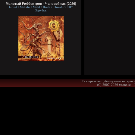
Молотый Риббентроп - Человейник (2026)
Grind / Melodic / Metal / Death / Thrash / СНГ/
Зарубеж
Все права на публикуемые материал
(С) 2007-2026 xzona.su -