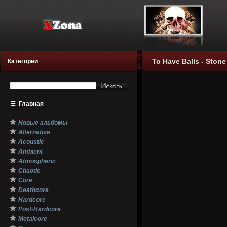
To Have Balls - Ston
Категории
☰
Главная
★
Новые альбомы
★
Alternative
★
Acoustic
★
Ambient
★
Atmospheric
★
Chaotic
★
Core
★
Deathcore
★
Hardcore
★
Post-Hardcore
★
Metalcore