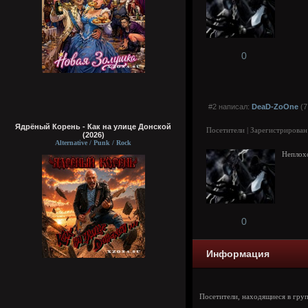
0
#2 написал:
DeaD-ZoOne
(7
Ядрёный Корень - Как на улице Донской
Посетители | Зарегистрирован
(2026)
Alternative / Punk / Rock
Неплохо
0
Информация
Посетители, находящиеся в гру