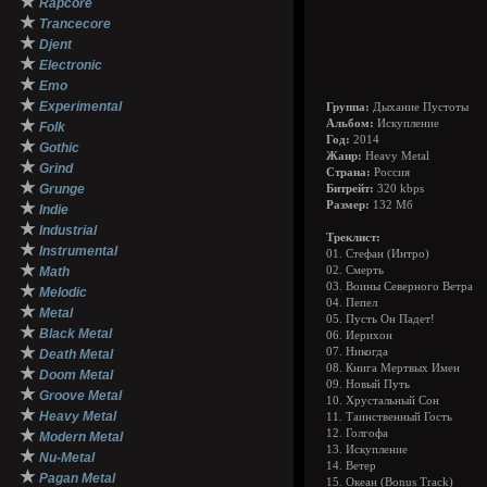
★
Rapcore
★
Trancecore
★
Djent
★
Electronic
★
Emo
★
Experimental
Группа:
Дыхание Пустоты
★
Альбом:
Искупление
Folk
Год:
2014
★
Gothic
Жанр:
Heavy Metal
★
Grind
Страна:
Россия
★
Grunge
Битрейт:
320 kbps
★
Размер:
132 Мб
Indie
★
Industrial
Треклист:
★
Instrumental
01. Стефан (Интро)
★
Math
02. Смерть
03. Воины Северного Ветра
★
Melodic
04. Пепел
★
Metal
05. Пусть Он Падет!
★
Black Metal
06. Иерихон
★
07. Никогда
Death Metal
08. Книга Мертвых Имен
★
Doom Metal
09. Новый Путь
★
Groove Metal
10. Хрустальный Сон
★
Heavy Metal
11. Таинственный Гость
★
12. Голгофа
Modern Metal
13. Искупление
★
Nu-Metal
14. Ветер
★
Pagan Metal
15. Океан (Bonus Track)