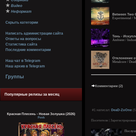
Сборники
★
Видео
★
Неформат
Between Two 
Experimental / 
Скрыть категории
Написать администрации сайта
Тень - Искупл
Ответы на вопросы
Ambient / Indust
Статистика сайта
Последние комментарии
Отклонение от
Наш чат в Telegram
Metalcore / Deat
Наш архив в Telegram
Группы
Комментарии (2)
Популярные релизы за месяц
#1 написал:
DeaD-ZoOne
(5
Красная Плесень - Новая Золушка (2026)
Punk
Посетители | Зарегистрирован
Послуш