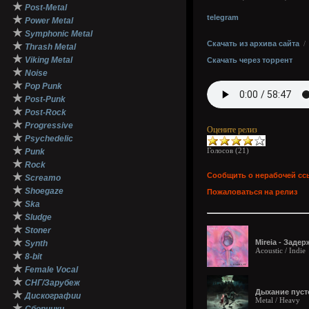
★
Post-Metal
telegram
★
Power Metal
★
Symphonic Metal
Скачать из архива сайта
★
Thrash Metal
★
Viking Metal
Скачать через торрент
★
Noise
★
Pop Punk
★
Post-Punk
★
Post-Rock
★
Progressive
Оцените релиз
★
Psychedelic
★
Голосов (
21
)
Punk
★
Rock
★
Сообщить о нерабочей сс
Screamo
★
Shoegaze
Пожаловаться на релиз
★
Ska
★
Sludge
★
Stoner
★
Mireia - Заде
Synth
Acoustic / Indie
★
8-bit
★
Female Vocal
★
СНГ/Зарубеж
Дыхание пусто
★
Дискографии
Metal / Heavy
★