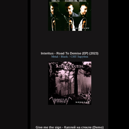
А давай я тут аккуратно на сайте насру в
комментах, кукуня, с кроманкой летятся
на мое гавно и мы их вдвоем убьем
Wirtuozik
Сегодня в 12:16:05
А хочешь я просто как цапля постою на
одной ноге?
Wirtuozik
Interitus - Road To Demise (EP) (2023)
Сегодня в 12:14:31
Metal / Black / СНГ/Зарубеж
Brenton Trollant
,
А хочешь я тебе песенку спою чтобы
тебе крепче спалось. Там короче это. Там
та тара там, та тара там тамтам
Brenton Trollant
Сегодня в 08:48:02
Ты можешь просто молчать нихуя не
говорить???
Wirtuozik
Сегодня в 04:11:33
Были бы там одни сотрудницы красивые
Give me the sign - Каплей на стекле (Demo)