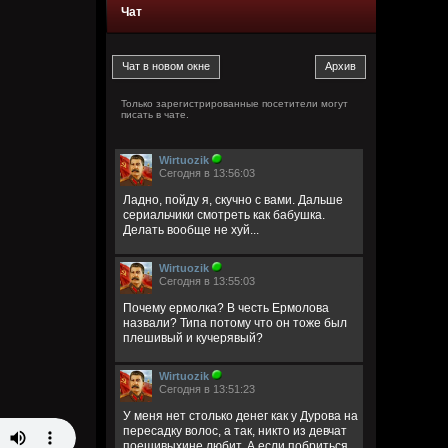
Чат
Только зарегистрированные посетители могут
писать в чате.
Wirtuozik
Сегодня в 13:56:03
Ладно, пойду я, скучно с вами. Дальше
сериальчики смотреть как бабушка.
Делать вообще не хуй...
Wirtuozik
Сегодня в 13:55:03
Почему ермолка? В честь Ермолова
назвали? Типа потому что он тоже был
плешивый и кучерявый?
Wirtuozik
Сегодня в 13:51:23
У меня нет столько денег как у Дурова на
пересадку волос, а так, никто из девчат
поешивыхине любит. А если побриться,