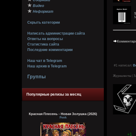
Сборники
★
Видео
★
Неформат
S
M
Скрыть категории
Написать администрации сайта
Ответы на вопросы
Комментари
Статистика сайта
Последние комментарии
Наш чат в Telegram
#1 написал:
B
Наш архив в Telegram
Журналисты | З
Группы
Популярные релизы за месяц
Красная Плесень - Новая Золушка (2026)
Punk
+1