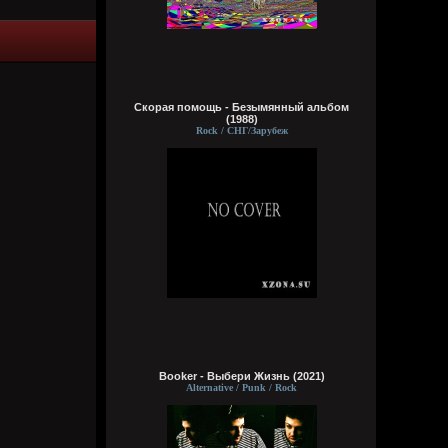
Сегодня в 12:48:06
Цитата: Кукуня
он считает знание ЗС чем то великим
Сам за меня такие выводы сделал
Скорая помощь - Безымянный альбом
Кукуня
(1988)
Сегодня в 12:37:48
Rock / СНГ/Зарубеж
тут опять потоки говна, он считает
знание ЗС чем то великим. Скоро уже
косплеить будет ИРЛ, в тарелку насрет и
жрать будет.
Wirtuozik
Сегодня в 12:18:32
Ну не заставят же они меня съесть
Wirtuozik
Сегодня в 12:17:59
Ну, админы черпаки все равно проснутся
и подчистят мое гавно насранное в
Booker - Выбери Жизнь (2021)
комментах
Alternative / Punk / Rock
Wirtuozik
Сегодня в 12:17:02