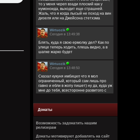
то у меня череп взади плоский как у
нумоноида, выходит еще страшней.
Жаль, что я когда лысый не поход на вин
дизеля или на Джейсона стетхэма
Wirtuozik
Сегодня в 13:49:38
Блять, куда я свою ермолку дел? Как по
улице теперь ходить, плешь видно, а в
шапке жарко будет
Wirtuozik
Сегодня в 13:48:50
Сказал кукуня имбицил что я мол
ограниченный, который сам лишь про
гавно и ебли в жопу пишет) ну да, куда уж
мне до тебя, всесторонне развитого с
широким кругозором)
Кукуня
Донаты
Сегодня в 13:40:45
Цитата: Wirtuozik
Возможность задонатить нашим
за запрещено цитировать что ли
релизерам
ограниченый долбаеб просто, заебал
Донаты мотивируют добавлять на сайт
этим, давай там ещё про школьниц