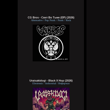
CG Bros - Свет Во Тьме (EP) (2026)
Alternative / Pop Punk / Punk / Rock
Uratsakidogi - Black X Hop (2026)
Electronic / Industrial / Неформат