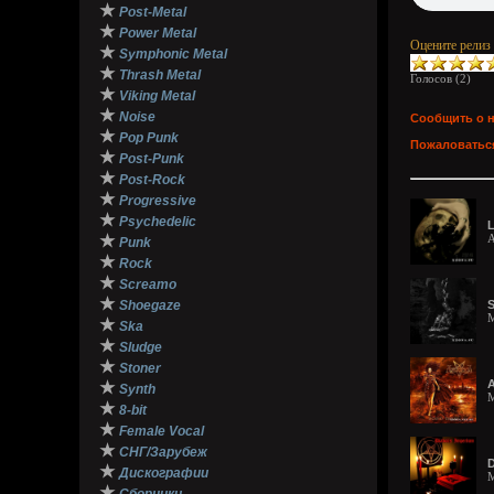
★
Post-Metal
★
Power Metal
Оцените релиз
★
Symphonic Metal
★
Thrash Metal
Голосов (
2
)
★
Viking Metal
★
Noise
Сообщить о 
★
Pop Punk
Пожаловаться
★
Post-Punk
★
Post-Rock
★
Progressive
★
Psychedelic
L
★
A
Punk
★
Rock
★
Screamo
★
Shoegaze
S
M
★
Ska
★
Sludge
★
Stoner
A
★
Synth
M
★
8-bit
★
Female Vocal
★
СНГ/Зарубеж
D
★
Дискографии
M
★