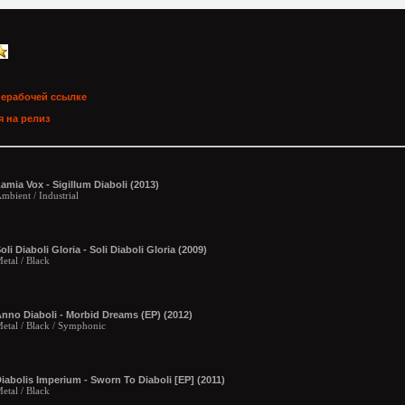
нерабочей ссылке
 на релиз
amia Vox - Sigillum Diaboli (2013)
mbient / Industrial
oli Diaboli Gloria - Soli Diaboli Gloria (2009)
etal / Black
nno Diaboli - Morbid Dreams (EP) (2012)
etal / Black / Symphonic
iabolis Imperium - Sworn To Diaboli [EP] (2011)
etal / Black