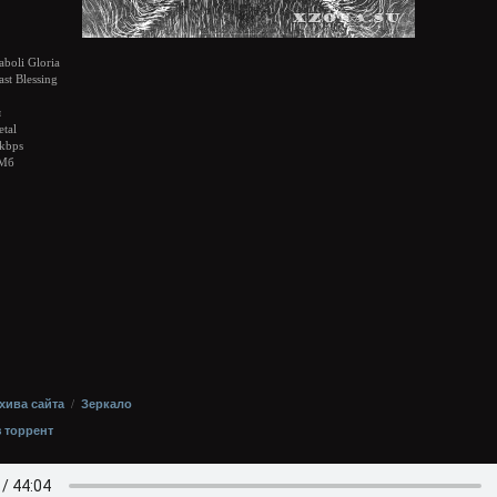
aboli Gloria
st Blessing
я
tal
kbps
 Мб
хива сайта
/
Зеркало
з торрент