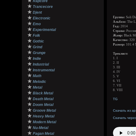
★
Rapcore
★
Trancecore
★
Djent
★
Группа:
Soli Di
Electronic
Альбом:
The La
★
Emo
Год:
2014
★
Experimental
Страна:
Росси
★
Folk
Жанр:
Black Me
★
Качество:
320 
Gothic
Размер:
101.4
★
Grind
★
Grunge
Треклист:
★
Indie
1. I
2. II
★
Industrial
3. III
★
Instrumental
4. IV
★
Math
5. V
★
6. VI
Melodic
7. VII
★
Metal
8. VIII
★
Black Metal
★
Death Metal
TG
★
Doom Metal
★
Groove Metal
Скачать из ар
★
Heavy Metal
Скачать чере
★
Modern Metal
★
Nu-Metal
★
Pagan Metal