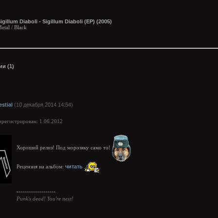
igillum Diaboli - Sigillum Diaboli (EP) (2005)
etal / Black
и (1)
estial
(10 декабря 2014 14:54)
арегистрирован: 1.06.2012
Хороший релиз! Под морозяку само то!
читать
Рецензия на альбом:
--------------------
Punk's dead! You're next!