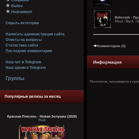
Сборники
★
Видео
★
Неформат
Behrosth - П​р​о​д​
Metal / Black / 
Скрыть категории
Написать администрации сайта
Ответы на вопросы
Статистика сайта
Комментарии (0)
Последние комментарии
Информация
Наш чат в Telegram
Наш архив в Telegram
Группы
Посетители, находящиеся в гру
Популярные релизы за месяц
Красная Плесень - Новая Золушка (2026)
Punk