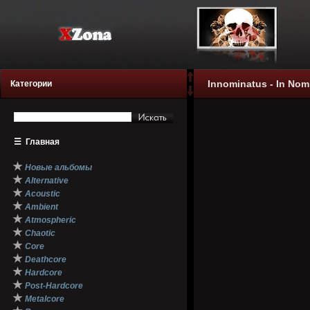
Innominatus - In Nomin
Категории
☰
Главная
★
Новые альбомы
★
Alternative
★
Acoustic
★
Ambient
★
Atmospheric
★
Chaotic
★
Core
★
Deathcore
★
Hardcore
★
Post-Hardcore
★
Metalcore