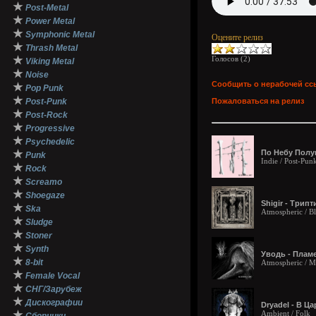
★
Post-Metal
★
Power Metal
★
Symphonic Metal
Оцените релиз
★
Thrash Metal
★
Голосов (
2
)
Viking Metal
★
Noise
Сообщить о нерабочей сс
★
Pop Punk
★
Post-Punk
Пожаловаться на релиз
★
Post-Rock
★
Progressive
★
Psychedelic
★
По Н​е​б​у П​о​л​у​
Punk
Indie / Post-Pun
★
Rock
★
Screamo
★
Shoegaze
Shigir - Т​р​и​п​т​
★
Ska
Atmospheric / B
★
Sludge
★
Stoner
★
Synth
Уводь - П​л​а​м​е
★
8-bit
Atmospheric / Me
★
Female Vocal
★
СНГ/Зарубеж
★
Дискографии
Dryadel - В Ц​​​а​​
★
Ambient / Folk