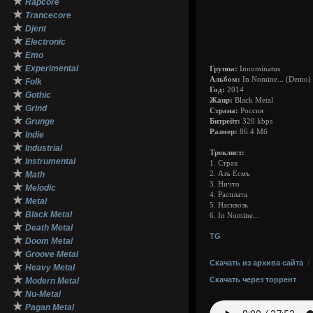
★
Rapcore
★
Trancecore
★
Djent
★
Electronic
★
Emo
★
Experimental
Группа:
Innominatus
★
Альбом:
In Nomine.​.​. (Demo)
Folk
Год:
2014
★
Gothic
Жанр:
Black Metal
★
Grind
Страна:
Россия
★
Grunge
Битрейт:
320 kbps
★
Размер:
86.4 Мб
Indie
★
Industrial
Треклист:
★
Instrumental
1. Страх
★
Math
2. Азъ Есмъ
3. Ничто
★
Melodic
4. Расплата
★
Metal
5. Насквозь
★
Black Metal
6. In Nomine...
★
Death Metal
TG
★
Doom Metal
★
Groove Metal
Скачать из архива сайта
★
Heavy Metal
★
Скачать через торрент
Modern Metal
★
Nu-Metal
★
Pagan Metal