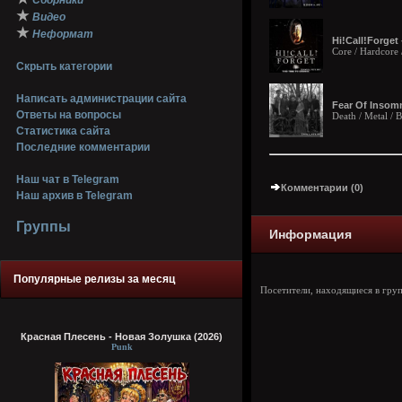
Сборники
★
Видео
★
Неформат
Hi!Call!Forget
Core / Hardcore 
Скрыть категории
Написать администрации сайта
Fear Of Insomn
Ответы на вопросы
Death / Metal / 
Статистика сайта
Последние комментарии
Наш чат в Telegram
Комментарии (0)
Наш архив в Telegram
Группы
Информация
Популярные релизы за месяц
Посетители, находящиеся в гру
Красная Плесень - Новая Золушка (2026)
Punk