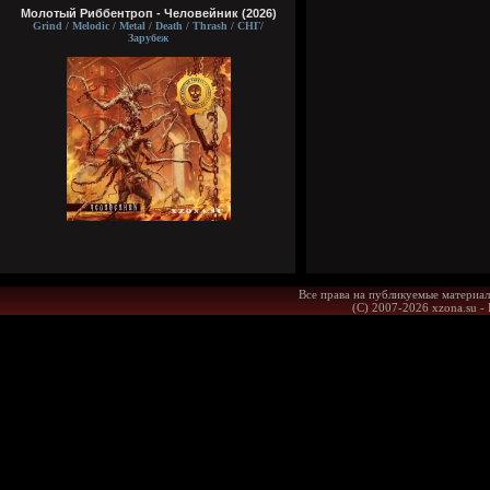
Молотый Риббентроп - Человейник (2026)
Grind / Melodic / Metal / Death / Thrash / СНГ/
Зарубеж
Все права на публикуемые материал
(С) 2007-2026 xzona.su -