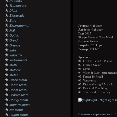
★
Rapcore
★
Trancecore
★
Djent
★
Electronic
★
Emo
★
Experimental
Группа:
Nightsight
★
Альбом:
Nightsight
Folk
Год:
2015
★
Gothic
Жанр:
Melodic Black Metal
★
Grind
Страна:
Россия
★
Grunge
Битрейт:
320 kbps
★
Размер:
124 Мб
Indie
★
Industrial
Треклист:
★
Instrumental
01. Feast In Time Of Plague
★
Math
02. Morbid Savior
03. Never
★
Melodic
04. Watch It Pass (Instrumental)
★
Metal
05. Forget To Recall
★
Black Metal
06. Vengeance
★
07. Dismembering A Miracle
Death Metal
08. Fear And Trembling
★
Doom Metal
09. The Island In The Fog
★
Groove Metal
★
Heavy Metal
★
Modern Metal
★
Nu-Metal
★
Скачать из архива сайта
Pagan Metal