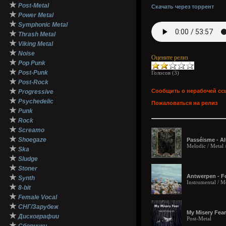
★
Post-Metal
Скачать через торрент
★
Power Metal
★
Symphonic Metal
★
Thrash Metal
★
Viking Metal
★
Noise
Оцените релиз
★
Pop Punk
★
Post-Punk
Голосов (
3
)
★
Post-Rock
★
Сообщить о нерабочей сс
Progressive
★
Psychedelic
Пожаловаться на релиз
★
Punk
★
Rock
★
Screamo
★
Shoegaze
Passéisme - Al
Melodic / Metal 
★
Ska
★
Sludge
★
Stoner
★
Antwerpen - Fo
Synth
Instrumental / Me
★
8-bit
★
Female Vocal
★
СНГ/Зарубеж
My Misery Fear 
★
Дискографии
Post-Metal
★