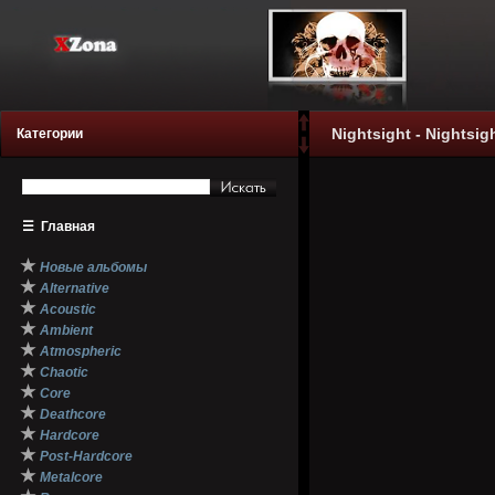
Nightsight - Nightsig
Категории
☰
Главная
★
Новые альбомы
★
Alternative
★
Acoustic
★
Ambient
★
Atmospheric
★
Chaotic
★
Core
★
Deathcore
★
Hardcore
★
Post-Hardcore
★
Metalcore