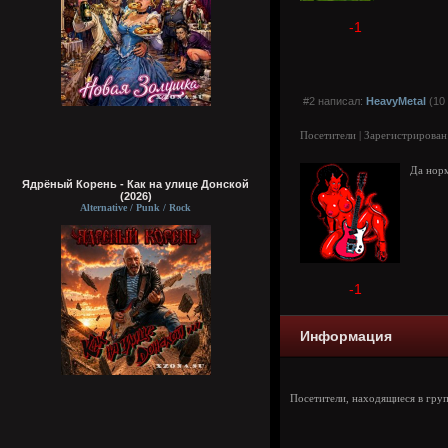
-1
#2 написал:
HeavyMetal
(10 
Посетители | Зарегистрирован
Да норм
Ядрёный Корень - Как на улице Донской
(2026)
Alternative / Punk / Rock
-1
Информация
Посетители, находящиеся в гру