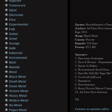
★
Rapcore
★
Trancecore
★
Djent
★
Electronic
★
Emo
★
Experimental
Группа:
HexenHammer's Flam
★
Альбом:
Ad Fines Nivis Aeter
Folk
Год:
2015
★
Gothic
Жанр:
Black Metal
★
Grind
Страна:
Россия
★
Grunge
Битрейт:
320 kbps
★
Размер:
93.3 Мб
Indie
★
Industrial
Треклист:
★
Instrumental
1. Приговор Ослепшим
★
Math
2. Путь К Истине - Разрушен
3. Кровь За Нефть
★
Melodic
4. Исчезновение Белой Расы
★
Metal
5. Hate Me! Kill Me! Rape Me!
★
Black Metal
6. TrveUralColdForest
★
7. Ненависть
Death Metal
8. Hexenhammer
★
Doom Metal
9. Когда Похоть Мысли Стира
★
Groove Metal
10. Ad Fines Nivis Aeternae
★
Heavy Metal
★
TG
Modern Metal
★
Nu-Metal
★
Скачать из архива сайта
Pagan Metal