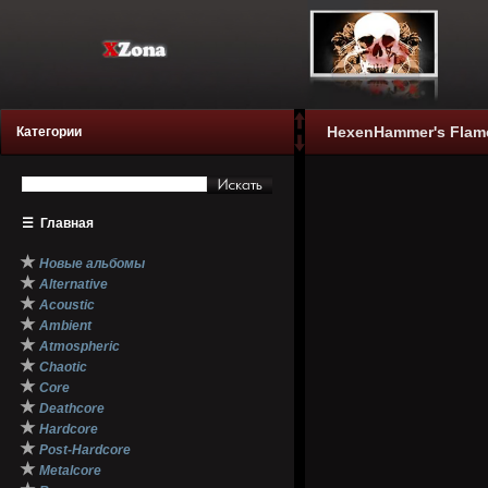
HexenHammer's Flame 
Категории
☰
Главная
★
Новые альбомы
★
Alternative
★
Acoustic
★
Ambient
★
Atmospheric
★
Chaotic
★
Core
★
Deathcore
★
Hardcore
★
Post-Hardcore
★
Metalcore