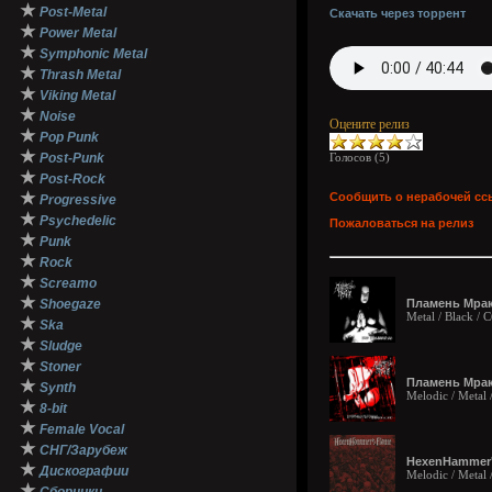
★
Post-Metal
Скачать через торрент
★
Power Metal
★
Symphonic Metal
★
Thrash Metal
★
Viking Metal
★
Noise
Оцените релиз
★
Pop Punk
★
Post-Punk
Голосов (
5
)
★
Post-Rock
★
Сообщить о нерабочей сс
Progressive
★
Psychedelic
Пожаловаться на релиз
★
Punk
★
Rock
★
Screamo
★
Shoegaze
Пламень Мрака
Metal / Black /
★
Ska
★
Sludge
★
Stoner
Пламень Мрак
★
Synth
Melodic / Metal 
★
8-bit
★
Female Vocal
★
СНГ/Зарубеж
HexenHammer'
★
Дискографии
Melodic / Metal 
★