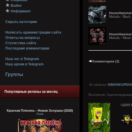
Сборники
★
Видео
★
Неформат
HexenHammer'
Melodic / Black
Скрыть категории
Написать администрации сайта
HexenHammer'
Ответы на вопросы
Melodic / Metal 
Статистика сайта
Последние комментарии
Наш чат в Telegram
Комментарии (2)
Наш архив в Telegram
Группы
#1 написал:
DIMONKUPIDO
Популярные релизы за месяц
Посетители | Зарегистрирован
ОДИН 
Красная Плесень - Новая Золушка (2026)
Punk