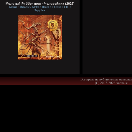
Молотый Риббентроп - Человейник (2026)
Grind / Melodic / Metal / Death / Thrash / СНГ/
Зарубеж
Все права на публикуемые материал
(С) 2007-2026 xzona.su -