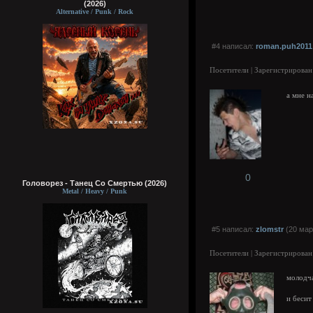
(2026)
Alternative / Punk / Rock
#4 написал:
roman.puh2011
Посетители | Зарегистрирован
а мне н
0
Головорез - Tанец Со Смертью (2026)
Metal / Heavy / Punk
#5 написал:
zlomstr
(20 мар
Посетители | Зарегистрирован
молодча
и бесит