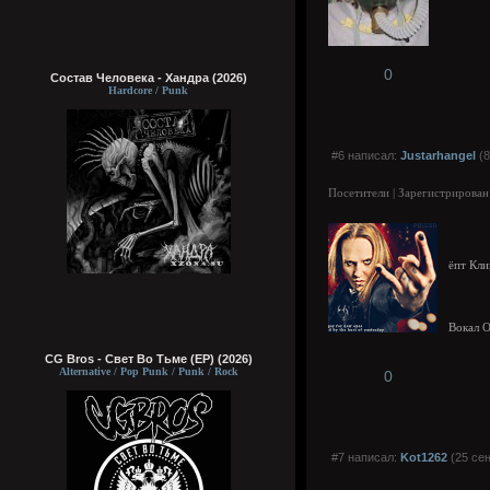
0
Состав Человека - Хандра (2026)
Hardcore / Punk
#6 написал:
Justarhangel
(8
Посетители | Зарегистрирован
ёпт Кли
Вокал 
CG Bros - Свет Во Тьме (EP) (2026)
Alternative / Pop Punk / Punk / Rock
0
#7 написал:
Kot1262
(25 сен