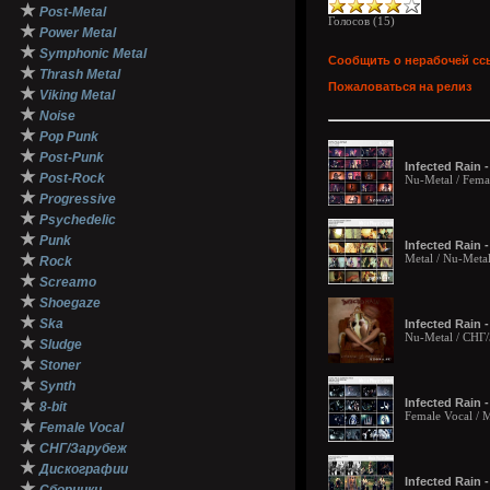
★
Post-Metal
Голосов (
15
)
★
Power Metal
★
Symphonic Metal
Сообщить о нерабочей сс
★
Thrash Metal
Пожаловаться на релиз
★
Viking Metal
★
Noise
★
Pop Punk
★
Post-Punk
Infected Rain 
★
Post-Rock
Nu-Metal / Fema
★
Progressive
★
Psychedelic
★
Punk
Infected Rain 
★
Metal / Nu-Meta
Rock
★
Screamo
★
Shoegaze
★
Ska
Infected Rain 
Nu-Metal / СНГ
★
Sludge
★
Stoner
★
Synth
★
Infected Rain 
8-bit
Female Vocal / 
★
Female Vocal
★
СНГ/Зарубеж
★
Дискографии
Infected Rain 
★