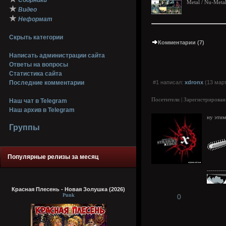
Сборники
Metal / Nu-Meta
★
Видео
★
Неформат
Скрыть категории
Комментарии (7)
Написать администрации сайта
Ответы на вопросы
Статистика сайта
Последние комментарии
#1 написал:
xdronx
(13 март
Посетители | Зарегистрирован
Наш чат в Telegram
Наш архив в Telegram
ну этим
Группы
Популярные релизы за месяц
---------
Красная Плесень - Новая Золушка (2026)
Punk
0