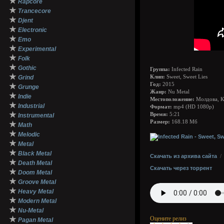
★
Rapcore
★
Trancecore
★
Djent
★
Electronic
★
Emo
★
Experimental
★
Folk
★
Gothic
Группа:
Infected Rain
★
Grind
Клип:
Sweet, Sweet Lies
Год:
2015
★
Grunge
Жанр:
Nu Metal
★
Indie
Местоположение:
Молдова, 
★
Industrial
Формат:
mp4 (HD 1080p)
★
Время:
5:21
Instrumental
Размер:
168.18 Мб
★
Math
★
Melodic
★
Metal
★
Black Metal
Скачать из архива сайта
★
Death Metal
Скачать через торрент
★
Doom Metal
★
Groove Metal
★
Heavy Metal
★
Modern Metal
★
Nu-Metal
★
Оцените релиз
Pagan Metal