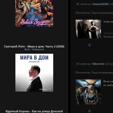
#2 написал:
roman42325
(15
Посетители | Зарегистрирован
тёлка н
---------
Hardcor
0
Григорий Лепс - Мира в дом. Часть 2 (2026)
Rock / Неформат
#3 написал:
Nikorstin
(15 ма
Посетители | Зарегистрирован
Вокал к
не любл
0
Ядрёный Корень - Как на улице Донской