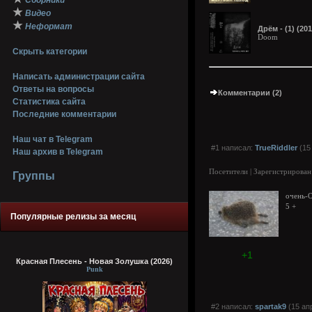
Сборники
★
Видео
★
Неформат
Дрём - (1) (201
Doom
Скрыть категории
Написать администрации сайта
Ответы на вопросы
Комментарии (2)
Статистика сайта
Последние комментарии
Наш чат в Telegram
#1 написал:
TrueRiddler
(15
Наш архив в Telegram
Посетители | Зарегистрирован
Группы
очень-
5 +
Популярные релизы за месяц
+1
Красная Плесень - Новая Золушка (2026)
Punk
#2 написал:
spartak9
(15 ап