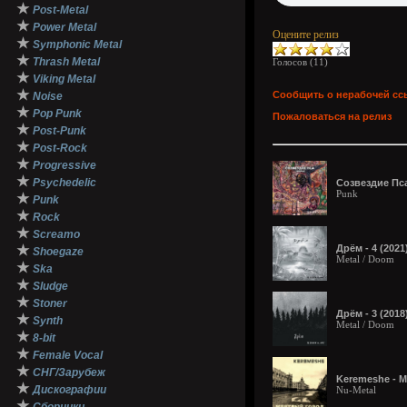
★
Post-Metal
★
Power Metal
Оцените релиз
★
Symphonic Metal
★
Thrash Metal
Голосов (
11
)
★
Viking Metal
★
Сообщить о нерабочей сс
Noise
★
Pop Punk
Пожаловаться на релиз
★
Post-Punk
★
Post-Rock
★
Progressive
★
Psychedelic
Созвездие Пса
Punk
★
Punk
★
Rock
★
Screamo
★
Дрём - 4 (2021
Shoegaze
Metal / Doom
★
Ska
★
Sludge
★
Stoner
Дрём - 3 (2018
★
Synth
Metal / Doom
★
8-bit
★
Female Vocal
★
СНГ/Зарубеж
Keremeshe - М
★
Дискографии
Nu-Metal
★