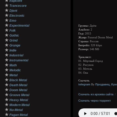
★
Rapcore
★
Trancecore
★
Djent
★
Electronic
★
Emo
★
Experimental
Группа:
Дрём
★
Альбом:
2
Folk
Год:
2015
★
Gothic
Жанр:
Funeral Doom Metal
★
Grind
Страна:
Россия
★
Grunge
Битрейт:
320 kbps
★
Размер:
146 Мб
Indie
★
Industrial
Треклист:
★
Instrumental
01. Мёртвый Город
★
Math
02. Рисунок
03. Метель
★
Melodic
04. Она
★
Metal
★
Black Metal
Скачать
★
telegram
Продавец_Кук
By
Death Metal
★
Doom Metal
★
Скачать из архива сайта
Groove Metal
★
Heavy Metal
Скачать через торрент
★
Modern Metal
★
Nu-Metal
★
Pagan Metal