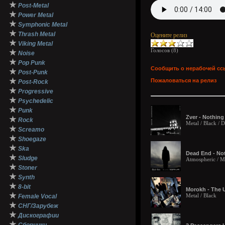
★
Post-Metal
★
Power Metal
★
Symphonic Metal
★
Thrash Metal
Оцените релиз
★
Viking Metal
Голосов (
8
)
★
Noise
★
Pop Punk
Сообщить о нерабочей сс
★
Post-Punk
★
Пожаловаться на релиз
Post-Rock
★
Progressive
★
Psychedelic
★
Punk
Zver - Nothing 
★
Rock
Metal / Black /
★
Screamo
★
Shoegaze
★
Ska
Dead End - Not
★
Sludge
Atmospheric / Me
★
Stoner
★
Synth
★
8-bit
Morokh - The 
★
Metal / Black
Female Vocal
★
СНГ/Зарубеж
★
Дискографии
★