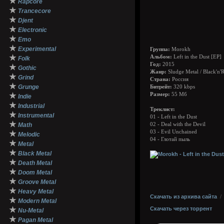
★
Rapcore
★
Trancecore
★
Djent
★
Electronic
★
Emo
★
Experimental
Группа:
Morokh
★
Альбом:
Left in the Dust [EP]
Folk
Год:
2015
★
Gothic
Жанр:
Sludge Metal / Black'n'R
★
Grind
Страна:
Россия
★
Grunge
Битрейт:
320 kbps
★
Размер:
55 Мб
Indie
★
Industrial
Треклист:
★
Instrumental
01 - Left in the Dust
★
Math
02 - Deal with the Devil
03 - Evil Unchained
★
Melodic
04 - Глотай пыль
★
Metal
★
Black Metal
★
Death Metal
★
Doom Metal
★
Groove Metal
★
Heavy Metal
Скачать из архива сайта
★
Modern Metal
★
Скачать через торрент
Nu-Metal
★
Pagan Metal