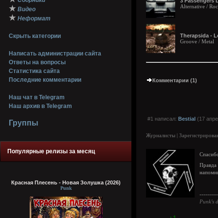
Сборники
3 Passengers L
Alternative / R
★
Видео
★
Неформат
Скрыть категории
Therapsida - Le
Groove / Metal
Написать администрации сайта
Ответы на вопросы
Статистика сайта
Последние комментарии
Комментарии (1)
Наш чат в Telegram
Наш архив в Telegram
#1 написал:
Bestial
(17 апре
Группы
Журналисты | Зарегистрирован
Популярные релизы за месяц
Спасиб
Правда
напомни
Красная Плесень - Новая Золушка (2026)
Punk
---------
Punk's d