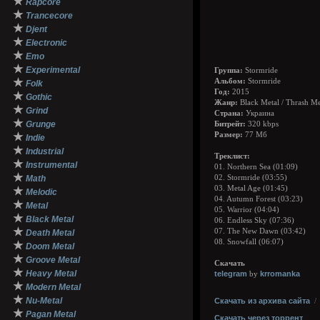
★
Rapcore
★
Trancecore
★
Djent
★
Electronic
★
Emo
★
Experimental
Группа:
Stormride
★
Альбом:
Stormride
Folk
Год:
2015
★
Gothic
Жанр:
Black Metal / Thrash Me
★
Grind
Страна:
Украина
★
Grunge
Битрейт:
320 kbps
★
Размер:
77 Мб
Indie
★
Industrial
Треклист:
★
Instrumental
01. Northern Sea (01:09)
★
Math
02. Stormride (03:55)
03. Metal Age (01:45)
★
Melodic
04. Autumn Forest (03:23)
★
Metal
05. Warrior (04:04)
★
Black Metal
06. Endless Sky (07:36)
★
07. The New Dawn (03:42)
Death Metal
08. Snowfall (06:07)
★
Doom Metal
★
Groove Metal
Скачать
★
Heavy Metal
telegram
krromanka
by
★
Modern Metal
★
Nu-Metal
Скачать из архива сайта
★
Pagan Metal
Скачать через торрент