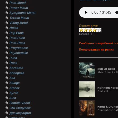
★
Post-Metal
★
Power Metal
★
Symphonic Metal
★
Thrash Metal
★
Viking Metal
Оцените релиз
★
Noise
★
Pop Punk
Голосов (
6
)
★
Post-Punk
★
Post-Rock
Сообщить о нерабочей сс
★
Progressive
Пожаловаться на релиз
★
Psychedelic
★
Punk
★
Rock
★
Screamo
Sun Of Dead - 
★
Metal / Black / 
Shoegaze
★
Ska
★
Sludge
★
Stoner
Northern Fores
Ambient
★
Synth
★
8-bit
★
Female Vocal
Fjord & Drunem
★
СНГ/Зарубеж
Atmospheric / M
★
Дискографии
★