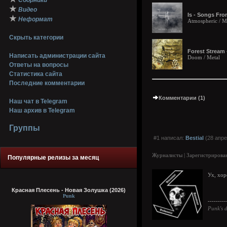
Сборники
★
Видео
Is - Songs Fro
★
Неформат
Atmospheric / Me
Скрыть категории
Forest Stream 
Написать администрации сайта
Doom / Metal
Ответы на вопросы
Статистика сайта
Последние комментарии
Комментарии (1)
Наш чат в Telegram
Наш архив в Telegram
Группы
#1 написал:
Bestial
(28 апре
Журналисты | Зарегистрирован
Популярные релизы за месяц
Ух, хо
Красная Плесень - Новая Золушка (2026)
Punk
---------
Punk's d