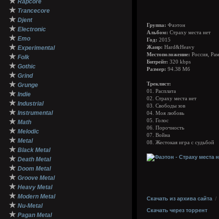
★
Rapcore
★
Trancecore
★
Djent
Группа:
Фаэтон
★
Electronic
Альбом:
Страху места нет
★
Emo
Год:
2015
★
Experimental
Жанр:
Hard&Heavy
Местоположение:
Россия, Ра
★
Folk
Битрейт:
320 kbps
★
Gothic
Размер:
94.38 Мб
★
Grind
★
Треклист:
Grunge
01. Расплата
★
Indie
02. Страху места нет
★
Industrial
03. Свободы зов
★
Instrumental
04. Моя любовь
★
05. Голос
Math
06. Порочность
★
Melodic
07. Война
★
Metal
08. Жестокая игра с судьбой
★
Black Metal
★
Death Metal
★
Doom Metal
★
Groove Metal
★
Heavy Metal
★
Modern Metal
Скачать из архива сайта
★
Nu-Metal
Скачать через торрент
★
Pagan Metal