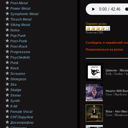
★
Post-Metal
★
Power Metal
★
Symphonic Metal
★
Thrash Metal
Оцените релиз
★
Viking Metal
★
Noise
Голосов (
36
)
★
Pop Punk
★
Post-Punk
Сообщить о нерабочей сс
★
Post-Rock
Пожаловаться на релиз
★
Progressive
★
Psychedelic
★
Punk
★
Rock
Шмели - Миза
★
Screamo
Folk / Gothic / I
★
Shoegaze
★
Ska
★
Sludge
Hearts Will Bu
★
Core / Hardcore
Stoner
★
Synth
★
8-bit
★
Female Vocal
Rise - Нет Мес
Core / Metalcore
★
СНГ/Зарубеж
★
Дискографии
★