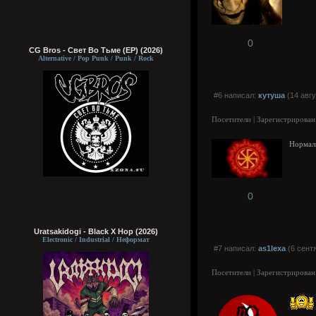
0
CG Bros - Свет Во Тьме (EP) (2026)
Alternative / Pop Punk / Punk / Rock
#6 написал:
кутуша
(14 авгу
Посетители | Зарегистрирован
Нормаль
0
Uratsakidogi - Black X Hop (2026)
Electronic / Industrial / Неформат
#7 написал:
as1lexa
(6 сентя
Посетители | Зарегистрирован