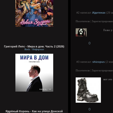
#2 написал:
Идитенах
(29 а
Посетители | Зарегистрирован
Голос у
0
Григорий Лепс - Мира в дом. Часть 2 (2026)
Rock / Неформат
#3 написал:
shizopus
(2 мая
Посетители | Зарегистрирован
вот это
0
Ядрёный Корень - Как на улице Донской