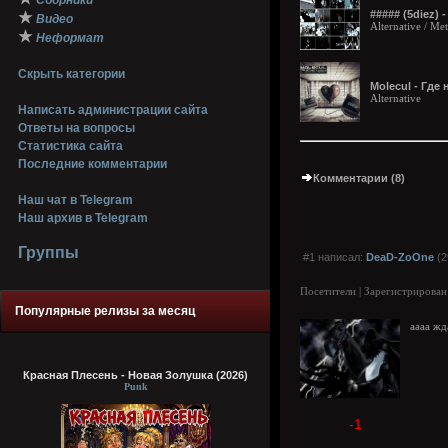
Сборники
##### (5diez)
★
Видео
Alternative / Me
★
Неформат
Скрыть категории
Molecul - Гд
Alternative
Написать администрации сайта
Ответы на вопросы
Статистика сайта
Последние комментарии
Комментарии (8)
Наш чат в Telegram
Наш архив в Telegram
Группы
#1 написал:
DeaD-ZoOne
(2
Посетители | Зарегистрирован
Популярные релизы за месяц
аааа жд
Красная Плесень - Новая Золушка (2026)
Punk
-1