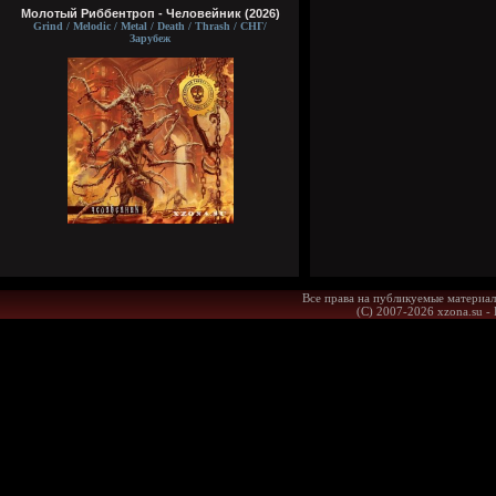
Молотый Риббентроп - Человейник (2026)
Grind / Melodic / Metal / Death / Thrash / СНГ/
Зарубеж
Все права на публикуемые материал
(С) 2007-2026 xzona.su -