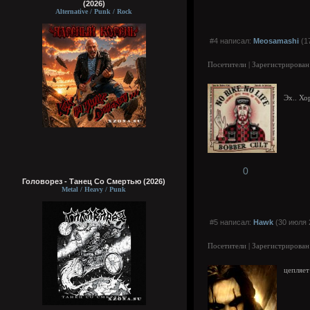
(2026)
Alternative / Punk / Rock
#4 написал:
Meosamashi
(1
Посетители | Зарегистрирован
Эх.. Хо
0
Головорез - Tанец Со Смертью (2026)
Metal / Heavy / Punk
#5 написал:
Hawk
(30 июля 
Посетители | Зарегистрирован
цепляет