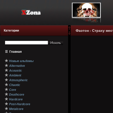
Фаэтон - Страху мест
Категории
☰
Главная
★
Новые альбомы
★
Alternative
★
Acoustic
★
Ambient
★
Atmospheric
★
Chaotic
★
Core
★
Deathcore
★
Hardcore
★
Post-Hardcore
★
Metalcore