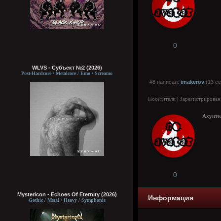
0
WLVS - Субъект №2 (2026)
Post-Hardcore / Metalcore / Emo / Screamo
#8 написал:
imakerov
(13 се
Посетители | Зарегистрирован
Ахуител
0
Mystericon - Echoes Of Eternity (2026)
Информация
Gothic / Metal / Heavy / Symphonic