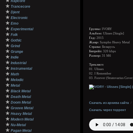
★
Rapcore
★
Trancecore
★
Djent
★
Electronic
★
Emo
★
Experimental
Группа:
IVORY
★
Альбом:
Ulisses [Single]
Folk
Год:
2015
★
Gothic
Жанр:
Sympho Heavy Metal
★
Grind
Страна:
Беларусь
★
Grunge
Битрейт:
320 kbps
Размер:
31 Мб
★
Indie
★
Industrial
Треклист:
★
Instrumental
01. Ulisses
★
02. I Remember
Math
03. Forever (Stratovarius Cover
★
Melodic
★
Metal
★
Black Metal
★
Death Metal
★
Doom Metal
Скачать из архива сайта
★
Groove Metal
Скачать через торрент
★
Heavy Metal
★
Modern Metal
★
Nu-Metal
★
Pagan Metal