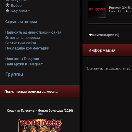
Сборники
★
Видео
Forever ON Ele
★
Неформат
Core / СНГ/Зар
Скрыть категории
Написать администрации сайта
Комментарии (0)
Ответы на вопросы
Статистика сайта
Последние комментарии
Информация
Наш чат в Telegram
Наш архив в Telegram
Посетители, находящиеся в гру
Группы
Популярные релизы за месяц
Красная Плесень - Новая Золушка (2026)
Punk