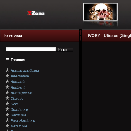
IVORY - Ulisses [Singl
Категории
☰
Главная
★
Новые альбомы
★
Alternative
★
Acoustic
★
Ambient
★
Atmospheric
★
Chaotic
★
Core
★
Deathcore
★
Hardcore
★
Post-Hardcore
★
Metalcore