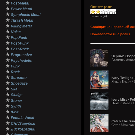
★
Post-Metal
Оцените релиз
★
Power Metal
★
Symphonic Metal
Голосов (
4
)
★
Thrash Metal
★
Viking Metal
Сообщить о нерабочей сс
★
Noise
Пожаловаться на релиз
★
Pop Punk
★
Post-Punk
★
Post-Rock
★
Progressive
Чёрные Озёра -
★
Acoustic / Atmos
Psychedelic
★
Punk
★
Rock
★
Screamo
Ivory Twilight
Metal / Heavy /
★
Shoegaze
★
Ska
★
Sludge
★
Ivory Mist - F
Stoner
Death / Metal /
★
Synth
★
8-bit
★
Female Vocal
Catch The Sun 
★
СНГ/Зарубеж
Core / Metalcore
★
Дискографии
★