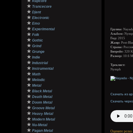
★
Rapcore
★
Trancecore
★
Djent
★
Electronic
★
Emo
★
Experimental
Группа:
Nayad
★
Альбом:
Nymph
Folk
Год:
2015
★
Gothic
Жанр:
Post-Bla
★
Grind
Страна:
Росси
★
Grunge
Битрейт:
320 K
★
Размер:
10.6 
Indie
★
Industrial
Треклист:
★
Instrumental
Nymph
★
Math
★
Melodic
★
Metal
★
Black Metal
Скачать из ар
★
Death Metal
★
Скачать чере
Doom Metal
★
Groove Metal
★
Heavy Metal
★
Modern Metal
★
Nu-Metal
★
Pagan Metal
Оцените релиз