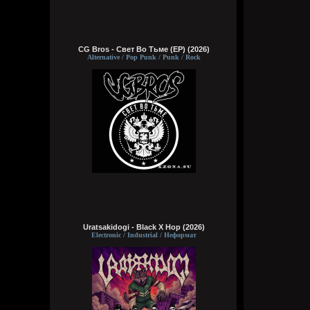
CG Bros - Свет Во Тьме (EP) (2026)
Alternative / Pop Punk / Punk / Rock
Uratsakidogi - Black X Hop (2026)
Electronic / Industrial / Неформат