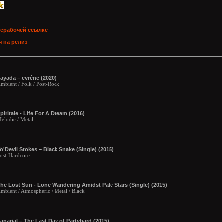
нерабочей ссылке
 на релиз
ayada – evréne (2020)
mbient / Folk / Post-Rock
piritale - Life For A Dream (2016)
elodic / Metal
o'Devil Stokes – Black Snake (Single) (2015)
ost-Hardcore
he Lost Sun - Lone Wandering Amidst Pale Stars (Single) (2015)
mbient / Atmospheric / Metal / Black
anarial – The Last Day of Partyhard (2015)