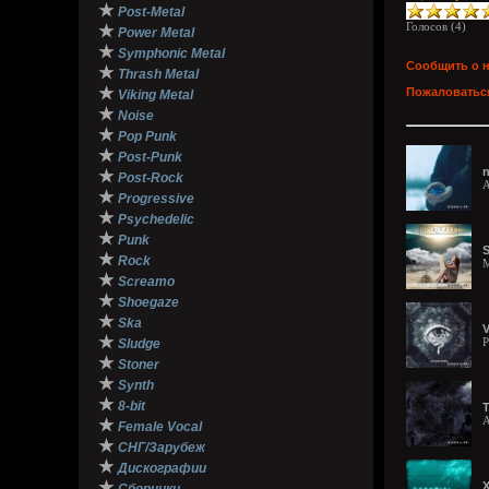
★
Post-Metal
Голосов (
4
)
★
Power Metal
★
Symphonic Metal
Сообщить о 
★
Thrash Metal
★
Пожаловаться
Viking Metal
★
Noise
★
Pop Punk
★
Post-Punk
n
★
Post-Rock
A
★
Progressive
★
Psychedelic
★
Punk
S
★
Rock
M
★
Screamo
★
Shoegaze
★
Ska
V
★
P
Sludge
★
Stoner
★
Synth
★
8-bit
T
A
★
Female Vocal
★
СНГ/Зарубеж
★
Дискографии
★
X