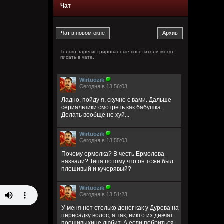
Чат
Только зарегистрированные посетители могут
писать в чате.
Wirtuozik
Сегодня в 13:56:03
Ладно, пойду я, скучно с вами. Дальше
сериальчики смотреть как бабушка.
Делать вообще не хуй...
Wirtuozik
Сегодня в 13:55:03
Почему ермолка? В честь Ермолова
назвали? Типа потому что он тоже был
плешивый и кучерявый?
Wirtuozik
Сегодня в 13:51:23
У меня нет столько денег как у Дурова на
пересадку волос, а так, никто из девчат
поешивыхине любит. А если побриться,