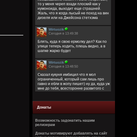
то у меня череп взади плоский как у
нумоноида, выходит еще страшней.
Жаль, что я когда лысый не поход на вин
дизеля или на Джейсона стетхэма
Wirtuozik
Сегодня в 13:49:38
Блять, куда я свою ермолку дел? Как по
улице теперь ходить, плешь видно, а в
шапке жарко будет
Wirtuozik
Сегодня в 13:48:50
Сказал кукуня имбицил что я мол
ограниченный, который сам лишь про
гавно и ебли в жопу пишет) ну да, куда уж
мне до тебя, всесторонне развитого с
широким кругозором)
Кукуня
Донаты
Сегодня в 13:40:45
Цитата: Wirtuozik
Возможность задонатить нашим
за запрещено цитировать что ли
релизерам
ограниченый долбаеб просто, заебал
Донаты мотивируют добавлять на сайт
этим, давай там ещё про школьниц