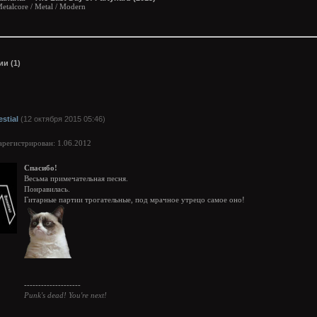
etalcore / Metal / Modern
и (1)
estial
(12 октября 2015 05:46)
арегистрирован: 1.06.2012
Спасибо!
Весьма примечательная песня.
Понравилась.
Гитарные партии трогательные, под мрачное утрецо самое оно!
--------------------
Punk's dead! You're next!