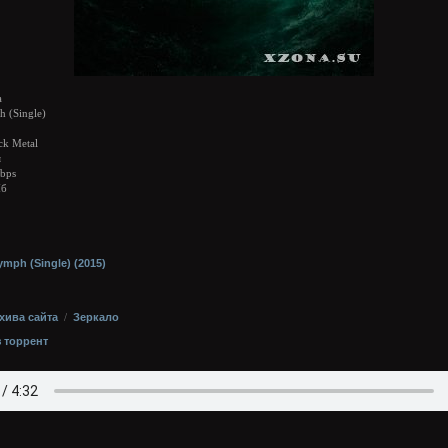
a
 (Single)
ck Metal
я
bps
Мб
хива сайта
/
Зеркало
з торрент