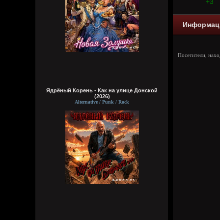
+3
Информац
Посетители, нах
Ядрёный Корень - Как на улице Донской
(2026)
Alternative / Punk / Rock