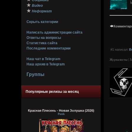
Сборники
M
★
Видео
★
Неформат
Скрыть категории
Комментари
Написать администрации сайта
Ответы на вопросы
Статистика сайта
Последние комментарии
#1 написал:
B
Наш чат в Telegram
Журналисты | З
Наш архив в Telegram
Группы
Популярные релизы за месяц
Красная Плесень - Новая Золушка (2026)
Punk