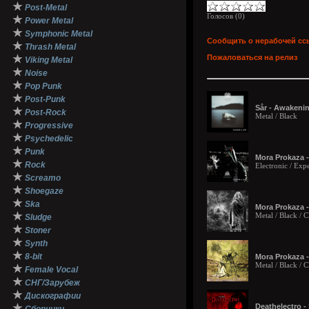
★
Post-Metal
Голосов (
0
)
★
Power Metal
★
Symphonic Metal
Сообщить о нерабочей сс
★
Thrash Metal
★
Пожаловаться на релиз
Viking Metal
★
Noise
★
Pop Punk
★
Post-Punk
Sår - Awakenin
★
Post-Rock
Metal / Black
★
Progressive
★
Psychedelic
★
Punk
Mora Prokaza 
★
Rock
Electronic / Exp
★
Screamo
★
Shoegaze
★
Ska
Mora Prokaza -
★
Metal / Black /
Sludge
★
Stoner
★
Synth
★
8-bit
Mora Prokaza -
Metal / Black /
★
Female Vocal
★
СНГ/Зарубеж
★
Дискографии
★
Deathelectro -