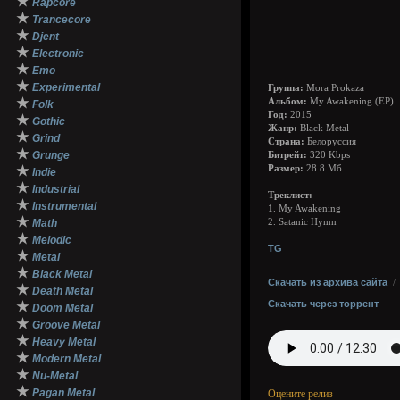
★
Rapcore
★
Trancecore
★
Djent
★
Electronic
★
Emo
★
Experimental
Группа:
Mora Prokaza
★
Альбом:
My Awakening (EP)
Folk
Год:
2015
★
Gothic
Жанр:
Black Metal
★
Grind
Страна:
Белоруссия
★
Grunge
Битрейт:
320 Kbps
★
Размер:
28.8 Мб
Indie
★
Industrial
Треклист:
★
Instrumental
1. My Awakening
★
Math
2. Satanic Hymn
★
Melodic
TG
★
Metal
★
Black Metal
Скачать из архива сайта
★
Death Metal
Скачать через торрент
★
Doom Metal
★
Groove Metal
★
Heavy Metal
★
Modern Metal
★
Nu-Metal
★
Pagan Metal
Оцените релиз