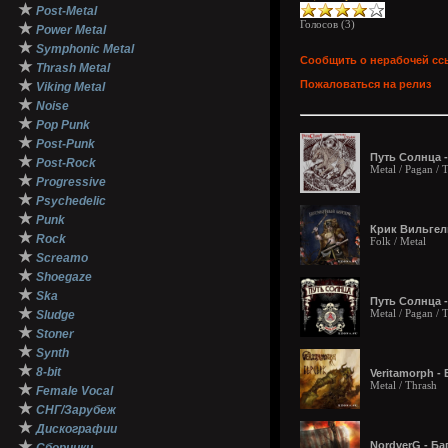
★
Post-Metal
Голосов (
3
)
★
Power Metal
★
Symphonic Metal
Сообщить о нерабочей сс
★
Thrash Metal
★
Пожаловаться на релиз
Viking Metal
★
Noise
★
Pop Punk
★
Post-Punk
Путь Солнца 
★
Post-Rock
Metal / Pagan / 
★
Progressive
★
Psychedelic
★
Punk
Крик Вильгел
★
Rock
Folk / Metal
★
Screamo
★
Shoegaze
★
Ska
Путь Солнца -
★
Metal / Pagan / 
Sludge
★
Stoner
★
Synth
★
8-bit
Veritamorph - 
Metal / Thrash
★
Female Vocal
★
СНГ/Зарубеж
★
Дискографии
★
NordverG - Ба