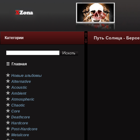
Путь Солнца - Берсер
Категории
☰
Главная
★
Новые альбомы
★
Alternative
★
Acoustic
★
Ambient
★
Atmospheric
★
Chaotic
★
Core
★
Deathcore
★
Hardcore
★
Post-Hardcore
★
Metalcore