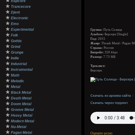
★
Rapcore
★
Trancecore
★
Djent
★
Electronic
★
Emo
★
Experimental
Группа:
Путь Солнца
★
Альбом:
Берсерк [Single]
Folk
Год:
2015
★
Gothic
Жанр:
Thrash Metal / Pagan Me
★
Grind
Страна:
Россия
★
Grunge
Битрейт:
320 kbps
★
Размер:
7.73 МБ
Indie
★
Industrial
Треклист:
★
Instrumental
Берсерк
★
Math
★
Melodic
★
Metal
★
Black Metal
Скачать из архива сайта
★
Death Metal
★
Скачать через торрент
Doom Metal
★
Groove Metal
★
Heavy Metal
★
Modern Metal
★
Nu-Metal
★
Pagan Metal
Оцените релиз