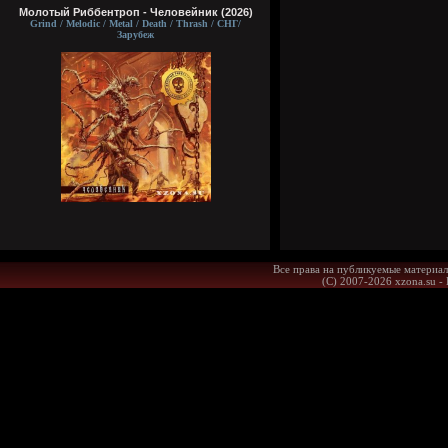
Молотый Риббентроп - Человейник (2026)
Grind / Melodic / Metal / Death / Thrash / СНГ/
Зарубеж
Все права на публикуемые материал
(С) 2007-2026 xzona.su -