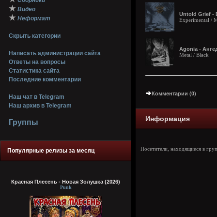
Сборники
★
Видео
Untold Grief -
★
Неформат
Experimental / M
Скрыть категории
Agonia - Анг
Написать администрации сайта
Metal / Black
Ответы на вопросы
Статистика сайта
Последние комментарии
Комментарии (0)
Наш чат в Telegram
Наш архив в Telegram
Информация
Группы
Посетители, находящиеся в гру
Популярные релизы за месяц
Красная Плесень - Новая Золушка (2026)
Punk