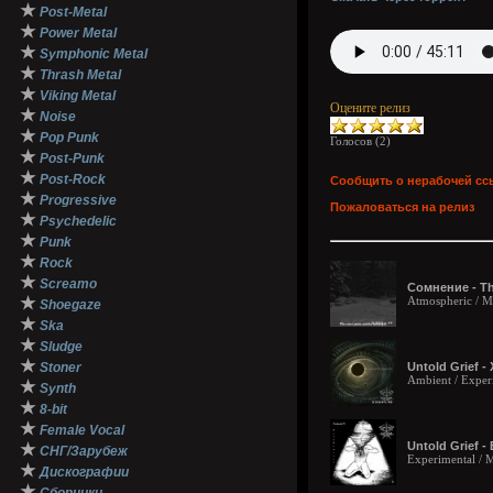
★
Post-Metal
★
Power Metal
★
Symphonic Metal
★
Thrash Metal
★
Viking Metal
Оцените релиз
★
Noise
★
Pop Punk
Голосов (
2
)
★
Post-Punk
★
Post-Rock
Сообщить о нерабочей сс
★
Progressive
Пожаловаться на релиз
★
Psychedelic
★
Punk
★
Rock
★
Screamo
Сомнение - The
★
Atmospheric / Me
Shoegaze
★
Ska
★
Sludge
★
Stoner
Untold Grief -
Ambient / Experi
★
Synth
★
8-bit
★
Female Vocal
Untold Grief - 
★
СНГ/Зарубеж
Experimental / M
★
Дискографии
★