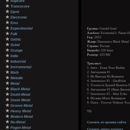
★
Rapcore
★
Trancecore
★
Djent
★
Electronic
★
Emo
★
Experimental
Группа:
Untold Grief
★
Альбом:
Existential I: Paints
Folk
Год:
2015
★
Gothic
Жанр:
Depressive Black Metal
★
Grind
Страна:
Россия
★
Grunge
Битрейт:
320 kbps
★
Размер:
103 Мб
Indie
★
Industrial
Треклист:
★
Instrumental
1. Intro - Erase Your Reality
★
Math
2. Ангедония #1
3. Не Выходи Из Комнаты
★
Melodic
4. Intermezzo #1 - (Im)Pulse
★
Metal
5. Усталость Будней Копится 
★
Black Metal
6. Ангедония #2 (Янка Дягиле
★
7. Intermezzo #2 - Alter Echo
Death Metal
8. Музыка Моих Кошмаров
★
Doom Metal
9. Outro - Forever Without You
★
Groove Metal
★
Heavy Metal
TG
★
Modern Metal
★
Nu-Metal
Скачать из архива сайта
★
Pagan Metal
Скачать через торрент