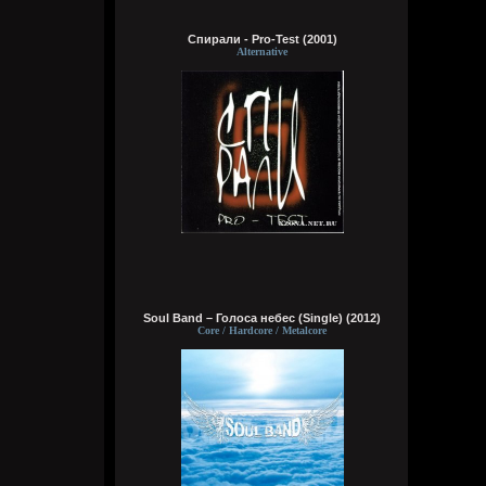
он не сексуальный, увы
Спирали - Pro-Test (2001)
Alternative
Кукуня
Сегодня в 15:57:00
Brenton Trollant
,
Он мне за сотку свою жопу скинуть
предлагал, та ещё шлюха
Кукуня
Сегодня в 15:55:34
Бля тебе пидору и Импорт скажет и
Кроманка, что ты клянчил на пиво, те кто
в чате тут сидел давно скажут, что ты с
протянутой рукой постоянно скулишь.
Это блять отрицалово опять, как со
Soul Band – Голоса небес (Single) (2012)
спермой, которую пробовал, причем
Core / Hardcore / Metalcore
чужую давай продолжай. Только ты же
сам правду знаешь прекрасно и знаешь,
чтоя прав.
Brenton Trollant
Сегодня в 15:53:43
Wirtuozik
,
если на видео подрочишь и кончишь на