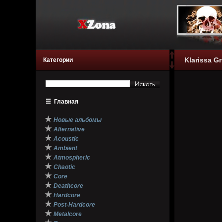
Klarissa G
Категории
☰
Главная
★
Новые альбомы
★
Alternative
★
Acoustic
★
Ambient
★
Atmospheric
★
Chaotic
★
Core
★
Deathcore
★
Hardcore
★
Post-Hardcore
★
Metalcore