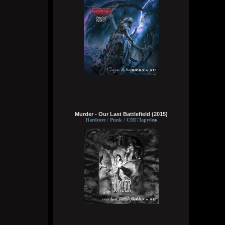
что это было?
Wirtuozik
Сегодня в 16:04:18
Речь про данный момент. На данный
момент где я клянчу и кого? А тогда денег
было ноль, а пива хотелось, коль кидали,
я и брал...) надо было мне не кидать и
все, я бы и не просил тогда более
каждый раз
Wirtuozik
Сегодня в 16:02:00
Murder - Our Last Battlefield (2015)
Кукуня
,
Hardcore / Punk / СНГ/Зарубеж
А ты что, на жопу бы дрочил что ли? Все
ясно, пидор. Я же просто чтобы ты
посмотрел на мои какахи на волосах.
Ради тебя ведь стараюсь
Wirtuozik
Сегодня в 16:00:17
Brenton Trollant
,
Заманчивое предложение, но в меня
нынче не стоит и тем более на Сталина,