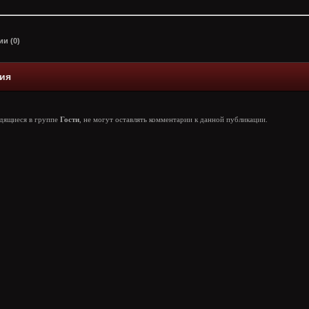
и (0)
ия
одящиеся в группе
Гости
, не могут оставлять комментарии к данной публикации.