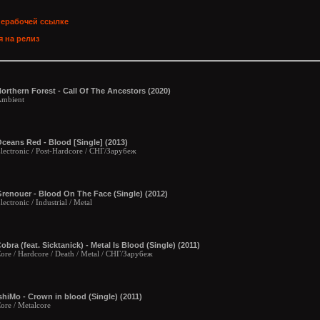
нерабочей ссылке
 на релиз
orthern Forest - Call Of The Ancestors (2020)
mbient
ceans Red - Blood [Single] (2013)
lectronic / Post-Hardcore / СНГ/Зарубеж
renouer - Blood On The Face (Single) (2012)
lectronic / Industrial / Metal
obra (feat. Sicktanick) - Metal Is Blood (Single) (2011)
ore / Hardcore / Death / Metal / СНГ/Зарубеж
shiMo - Crown in blood (Single) (2011)
ore / Metalcore