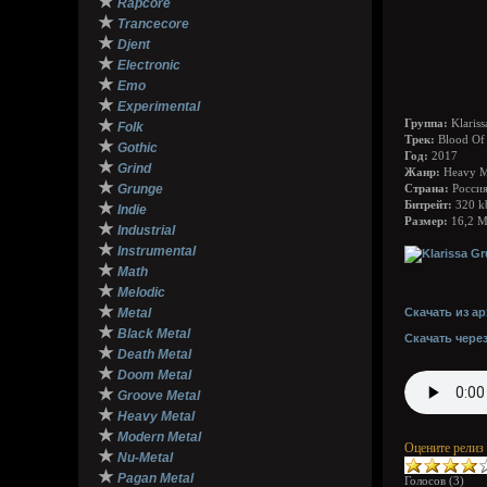
★
Rapcore
★
Trancecore
★
Djent
★
Electronic
★
Emo
★
Experimental
★
Группа:
Klariss
Folk
Трек:
Blood Of 
★
Gothic
Год:
2017
★
Grind
Жанр:
Heavy Me
★
Grunge
Страна:
Росси
★
Битрейт:
320 k
Indie
Размер:
16,2 
★
Industrial
★
Instrumental
★
Math
★
Melodic
★
Metal
Скачать из ар
★
Black Metal
Скачать чере
★
Death Metal
★
Doom Metal
★
Groove Metal
★
Heavy Metal
★
Modern Metal
Оцените релиз
★
Nu-Metal
★
Pagan Metal
Голосов (
3
)