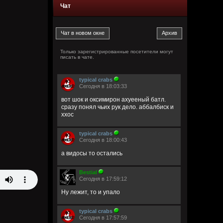
Чат
Только зарегистрированные посетители могут
писать в чате.
typical crabs
Сегодня в 18:03:33
вот шок и оксимирон ахуееный батл.
сразу понял чьих рук дело. аббалбиск и
ххос
typical crabs
Сегодня в 18:00:43
а видосы то остались
Bestial
Сегодня в 17:59:12
Ну лежит, то и упало
typical crabs
Сегодня в 17:57:59