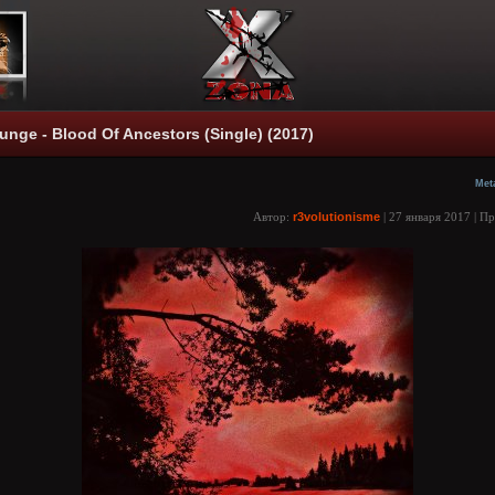
runge - Blood Of Ancestors (Single) (2017)
Met
Автор:
r3volutionisme
| 27 января 2017 | П