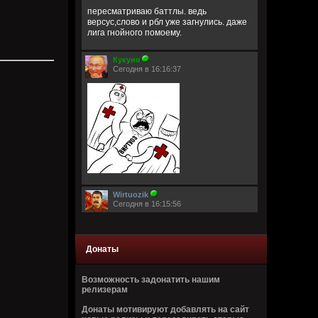
пересматриваю баттлы. ведь
версус,слово и рбл уже загнулись. даже
лига гнойного помоему.
Кукуня
Сегодня в 16:16:37
Wirtuozik
Сегодня в 16:15:56
А вы знали что Кадышевой 67 лет?
Странно, в моем детстве я думал ей
столько же. Получается она и не стареет
Донаты
даже, ей все время 60
Возможность задонатить нашим
Кукуня
релизерам
Сегодня в 16:15:29
Донаты мотивируют добавлять на сайт