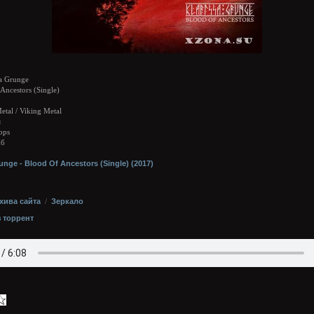
a Grunge
Ancestors (Single)
tal / Viking Metal
я
bps
Мб
хива сайта
/
Зеркало
з торрент