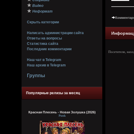
Сборники
★
Видео
★
Неформат
Комментари
Скрыть категории
Написать администрации сайта
Информац
Ответы на вопросы
Статистика сайта
Последние комментарии
Посетители, нах
Наш чат в Telegram
Наш архив в Telegram
Группы
Популярные релизы за месяц
Красная Плесень - Новая Золушка (2026)
Punk