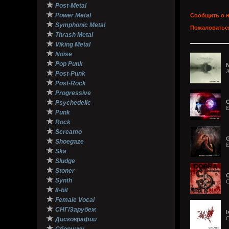
★
Post-Metal
★
Power Metal
Сообщить о 
★
Symphonic Metal
Пожаловаться
★
Thrash Metal
★
Viking Metal
★
Noise
★
Pop Punk
N
A
★
Post-Punk
★
Post-Rock
★
Progressive
★
O
Psychedelic
E
★
Punk
★
Rock
★
Screamo
G
★
Shoegaze
E
★
Ska
★
Sludge
★
Stoner
C
★
Synth
C
★
8-bit
★
Female Vocal
★
СНГ/Зарубеж
I
★
C
Дискографии
★