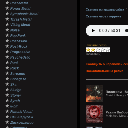
★
Post-Metal
★
Power Metal
Скачать из архива сайта
★
Symphonic Metal
Скачать через торрент
★
Thrash Metal
★
Viking Metal
★
Noise
★
Pop Punk
★
Post-Punk
Оцените релиз
★
Post-Rock
★
Progressive
Голосов (
9
)
★
Psychedelic
★
Punk
Сообщить о нерабочей сс
★
Rock
Пожаловаться на релиз
★
Screamo
★
Shoegaze
★
Ska
★
Sludge
Пилигрим - Вы
★
Stoner
Metal / Heavy /
★
Synth
★
8-bit
★
Female Vocal
Режим Выбора 
Melodic / Metal 
★
СНГ/Зарубеж
★
Дискографии
★