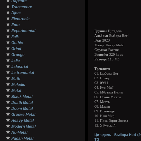
★
Rapcore
★
Trancecore
★
Djent
★
Electronic
★
Emo
★
Experimental
Группа:
Цитадель
★
Альбом:
Выбора Нет!
Folk
Год:
2023
★
Gothic
Жанр:
Heavy Metal
★
Grind
Страна:
Россия
★
Grunge
Битрейт:
320 kbps
★
Размер:
116 Мб
Indie
★
Industrial
Треклист:
★
Instrumental
01. Выбора Нет!
★
Math
02. Голод
03. 09/11
★
Melodic
04. Кто Мы?
★
Metal
05. Мёртвая Петля
★
Black Metal
06. Огонь Мечты
★
07. Месть
Death Metal
08. Маски
★
Doom Metal
09. Исповедь
★
Groove Metal
10. Наш Мир
★
Heavy Metal
11. Пока Горит Звезда
★
12. Я Русский
Modern Metal
★
Nu-Metal
Цитадель - Выбора Нет! (2
★
Pagan Metal
TG