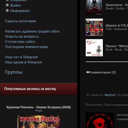
Сборники
★
Svartstorm - 
Видео
Death / Gothic /
★
Неформат
Скрыть категории
Шмели & F.R.A
Folk / Industria
Написать администрации сайта
Ответы на вопросы
Статистика сайта
Проект "Welco
Последние комментарии
Punk / Rock / S
Наш чат в Telegram
Наш архив в Telegram
Группы
Комментарии (3)
Популярные релизы за месяц
#1 написал:
Nazbol
(18 апре
Посетители | Зарегистрирован
Красная Плесень - Новая Золушка (2026)
Punk
послуша
сокрыт