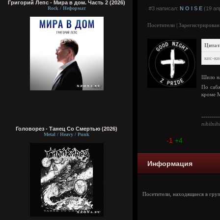
Григорий Лепс - Мира в дом. Часть 2 (2026)
Rock / Неформат
#3 написал:
N O I S E
(19 ап
Посетители | Зарегистрирован
Цитат
кис-к
Шило н
По саб
кроме 
---------
nihilnihi
Головорез - Tанец Со Смертью (2026)
Metal / Heavy / Punk
-1
+4
Информация
Посетители, находящиеся в гру