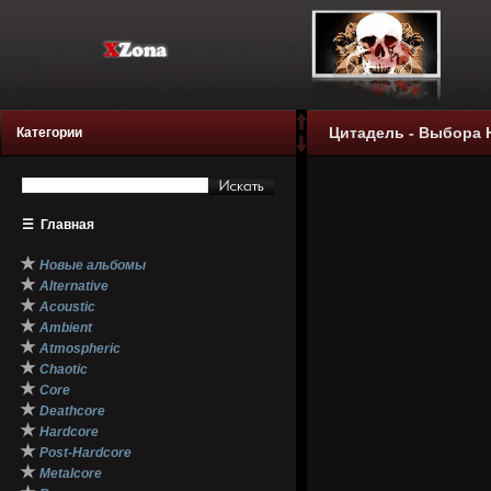
Цитадель - Выбора Н
Категории
☰
Главная
★
Новые альбомы
★
Alternative
★
Acoustic
★
Ambient
★
Atmospheric
★
Chaotic
★
Core
★
Deathcore
★
Hardcore
★
Post-Hardcore
★
Metalcore