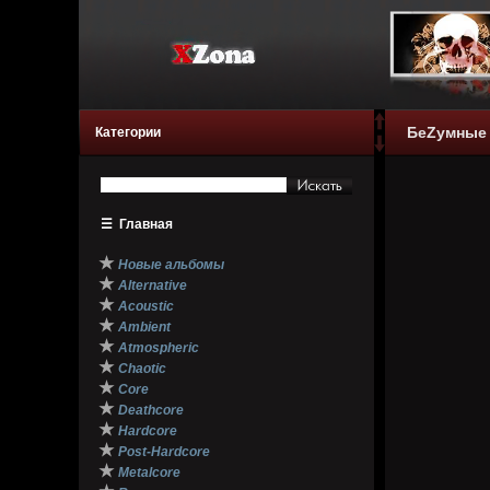
БеZумные У
Категории
☰
Главная
★
Новые альбомы
★
Alternative
★
Acoustic
★
Ambient
★
Atmospheric
★
Chaotic
★
Core
★
Deathcore
★
Hardcore
★
Post-Hardcore
★
Metalcore