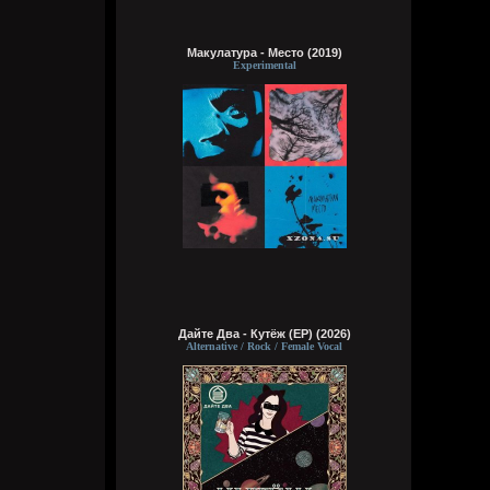
он не сексуальный, увы
Макулатура - Место (2019)
Experimental
Кукуня
Сегодня в 15:57:00
Brenton Trollant
,
Он мне за сотку свою жопу скинуть
предлагал, та ещё шлюха
Кукуня
Сегодня в 15:55:34
Бля тебе пидору и Импорт скажет и
Кроманка, что ты клянчил на пиво, те кто
в чате тут сидел давно скажут, что ты с
протянутой рукой постоянно скулишь.
Это блять отрицалово опять, как со
спермой, которую пробовал, причем
Дайте Два - Кутёж (EP) (2026)
чужую давай продолжай. Только ты же
Alternative / Rock / Female Vocal
сам правду знаешь прекрасно и знаешь,
чтоя прав.
Brenton Trollant
Сегодня в 15:53:43
Wirtuozik
,
если на видео подрочишь и кончишь на