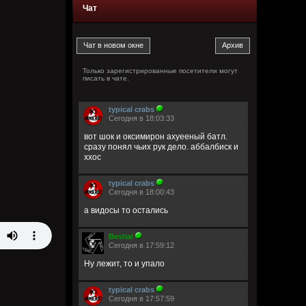
Чат
Только зарегистрированные посетители могут
писать в чате.
typical crabs
Сегодня в 18:03:33
вот шок и оксимирон ахуееный батл.
сразу понял чьих рук дело. аббалбиск и
ххос
typical crabs
Сегодня в 18:00:43
а видосы то остались
Bestial
Сегодня в 17:59:12
Ну лежит, то и упало
typical crabs
Сегодня в 17:57:59