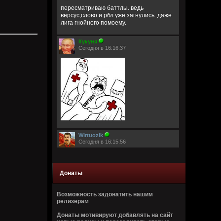
пересматриваю баттлы. ведь
версус,слово и рбл уже загнулись. даже
лига гнойного помоему.
Кукуня
Сегодня в 16:16:37
Wirtuozik
Сегодня в 16:15:56
А вы знали что Кадышевой 67 лет?
Странно, в моем детстве я думал ей
столько же. Получается она и не стареет
Донаты
даже, ей все время 60
Возможность задонатить нашим
Кукуня
релизерам
Сегодня в 16:15:29
Донаты мотивируют добавлять на сайт