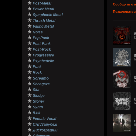
★
Post-Metal
Сообщить о 
★
Power Metal
Пожаловаться
★
Symphonic Metal
★
Thrash Metal
★
Viking Metal
★
Noise
Б
★
D
Pop Punk
★
Post-Punk
★
Post-Rock
★
Progressive
Б
M
★
Psychedelic
★
Punk
★
Rock
★
Б
Screamo
M
★
Shoegaze
★
Ska
★
Sludge
Б
★
Stoner
M
★
Synth
★
8-bit
★
Female Vocal
★
СНГ/Зарубеж
Б
★
Дискографии
★