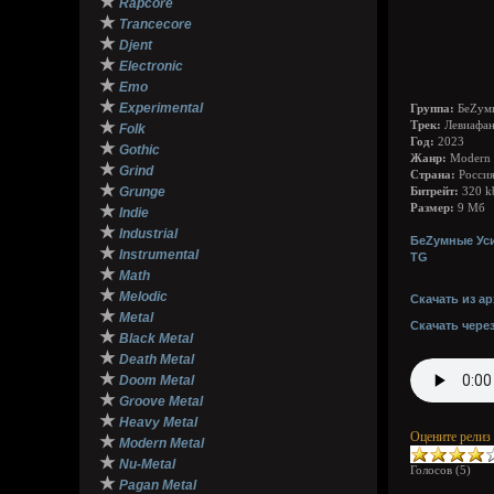
★
Rapcore
★
Trancecore
★
Djent
★
Electronic
★
Emo
★
Experimental
Группа:
БеZумн
★
Трек:
Левиафа
Folk
Год:
2023
★
Gothic
Жанр:
Modern M
★
Grind
Страна:
Росси
★
Grunge
Битрейт:
320 k
★
Размер:
9 Мб
Indie
★
Industrial
БеZумные Усил
★
Instrumental
TG
★
Math
★
Melodic
Скачать из ар
★
Metal
Скачать чере
★
Black Metal
★
Death Metal
★
Doom Metal
★
Groove Metal
★
Heavy Metal
Оцените релиз
★
Modern Metal
★
Nu-Metal
Голосов (
5
)
★
Pagan Metal