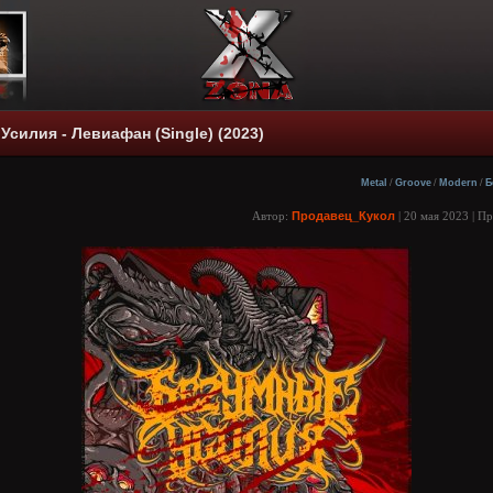
силия - Левиафан (Single) (2023)
Metal
/
Groove
/
Modern
/
Б
Автор:
Продавец_Кукол
| 20 мая 2023 | П