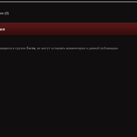
и (0)
ия
одящиеся в группе
Гости
, не могут оставлять комментарии к данной публикации.