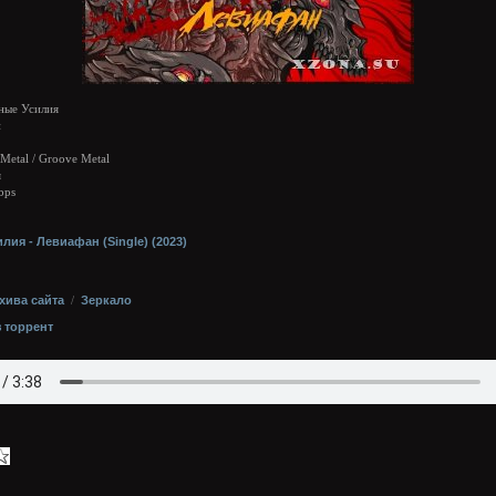
ые Усилия
н
etal / Groove Metal
я
bps
ия - Левиафан (Single) (2023)
хива сайта
/
Зеркало
з торрент