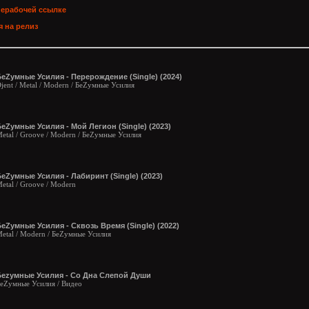
нерабочей ссылке
 на релиз
еZумные Усилия - Перерождение (Single) (2024)
jent / Metal / Modern / БеZумные Усилия
еZумные Усилия - Мой Легион (Single) (2023)
etal / Groove / Modern / БеZумные Усилия
еZумные Усилия - Лабиринт (Single) (2023)
etal / Groove / Modern
еZумные Усилия - Сквозь Время (Single) (2022)
etal / Modern / БеZумные Усилия
Беzумные Усилия - Со Дна Слепой Души
еZумные Усилия / Видео