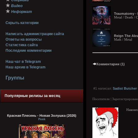
Сборники
★
Видео
★
Неформат
Traumatomy - M
Metal / Death /
Скрыть категории
Написать администрации сайта
Reign The Abso
Ответы на вопросы
Math / Metal
Статистика сайта
Последние комментарии
Наш чат в Telegram
Комментарии (1)
Наш архив в Telegram
Группы
#1 написал:
Sadist Butcher
Популярные релизы за месяц
Посетители | Зарегистрирован
Наконец
Красная Плесень - Новая Золушка (2026)
Punk