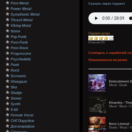
★
Post-Metal
Скачать через торрент
★
Power Metal
★
Symphonic Metal
★
Thrash Metal
★
Viking Metal
★
Noise
Оцените релиз
★
Pop Punk
★
Post-Punk
Голосов (
3
)
★
Post-Rock
★
Сообщить о нерабочей сс
Progressive
★
Psychedelic
Пожаловаться на релиз
★
Punk
★
Rock
★
Screamo
★
Shoegaze
Embodiment El
Metal / Death
★
Ska
★
Sludge
★
Stoner
Khandra - Ther
★
Synth
Metal / Black /
★
8-bit
★
Female Vocal
★
СНГ/Зарубеж
Born Liminal - 
★
Дискографии
Death / Metal / 
★