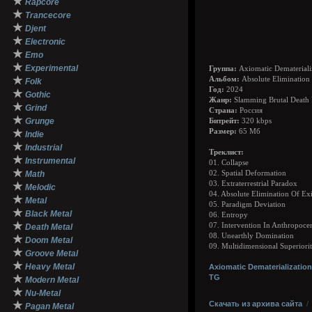
★
Rapcore
★
Trancecore
★
Djent
★
Electronic
★
Emo
★
Experimental
Группа:
Axiomatic Demateriali
★
Альбом:
Absolute Elimination 
Folk
Год:
2024
★
Gothic
Жанр:
Slamming Brutal Death M
★
Grind
Страна:
Россия
★
Grunge
Битрейт:
320 kbps
★
Размер:
65 Mб
Indie
★
Industrial
Треклист:
★
Instrumental
01. Collapse
★
Math
02. Spatial Deformation
03. Extraterrestrial Paradox
★
Melodic
04. Absolute Elimination Of Ex
★
Metal
05. Paradigm Deviation
★
Black Metal
06. Entropy
★
07. Intervention In Anthropoce
Death Metal
08. Unearthly Domination
★
Doom Metal
09. Multidimensional Superiori
★
Groove Metal
★
Heavy Metal
Axiomatic Dematerialization
★
TG
Modern Metal
★
Nu-Metal
★
Скачать из архива сайта
Pagan Metal