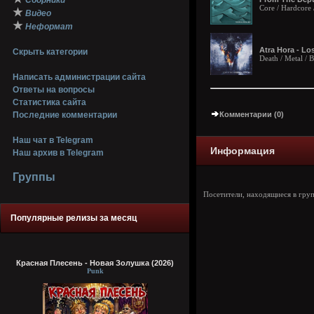
Сборники
Core / Hardcore 
★
Видео
★
Неформат
Atra Hora - Lo
Скрыть категории
Death / Metal / 
Написать администрации сайта
Ответы на вопросы
Статистика сайта
Последние комментарии
Комментарии (0)
Наш чат в Telegram
Информация
Наш архив в Telegram
Группы
Посетители, находящиеся в гру
Популярные релизы за месяц
Красная Плесень - Новая Золушка (2026)
Punk