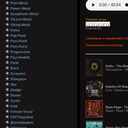
★
Post-Metal
★
Power Metal
★
Symphonic Metal
★
Thrash Metal
Оцените релиз
★
Viking Metal
Голосов (
0
)
★
Noise
★
Pop Punk
Сообщить о нерабочей сс
★
Post-Punk
Пожаловаться на релиз
★
Post-Rock
★
Progressive
★
Psychedelic
★
Punk
Кобь - The Bre
★
Rock
Atmospheric / Me
★
Screamo
★
Shoegaze
★
Ska
Depths Of Blac
★
Sludge
Core / Deathcore
★
Stoner
★
Synth
★
8-bit
Ram-Page - Th
★
Death / Metal / 
Female Vocal
★
СНГ/Зарубеж
★
Дискографии
★
From The Depth