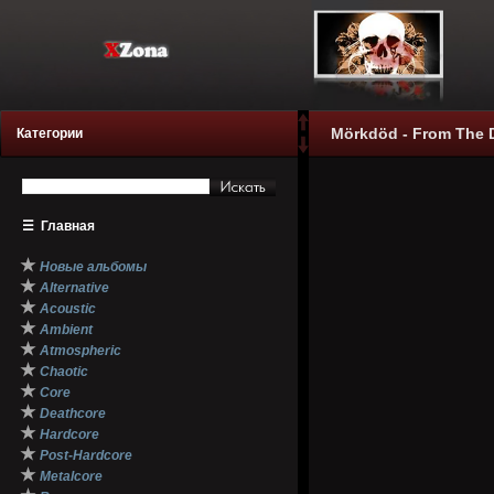
Mörkdöd - From The D
Категории
☰
Главная
★
Новые альбомы
★
Alternative
★
Acoustic
★
Ambient
★
Atmospheric
★
Chaotic
★
Core
★
Deathcore
★
Hardcore
★
Post-Hardcore
★
Metalcore