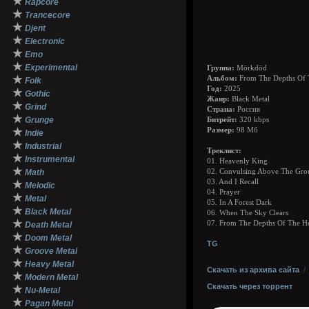
★
Rapcore
★
Trancecore
★
Djent
★
Electronic
★
Emo
★
Experimental
Группа:
Mörkdöd
★
Альбом:
From The Depths Of 
Folk
Год:
2025
★
Gothic
Жанр:
Black Metal
★
Grind
Страна:
Россия
★
Grunge
Битрейт:
320 kbps
★
Размер:
98 Мб
Indie
★
Industrial
Треклист:
★
Instrumental
01. Heavenly King
★
Math
02. Convulsing Above The Gr
03. And I Recall
★
Melodic
04. Prayer
★
Metal
05. In A Forest Dark
★
Black Metal
06. When The Sky Clears
★
07. From The Depths Of The He
Death Metal
★
Doom Metal
TG
★
Groove Metal
★
Heavy Metal
Скачать из архива сайта
★
Modern Metal
Скачать через торрент
★
Nu-Metal
★
Pagan Metal