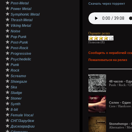
★
Post-Metal
Скачать через торрент
★
Power Metal
★
Symphonic Metal
★
Thrash Metal
★
Viking Metal
★
Noise
Оцените релиз
★
Pop Punk
★
Post-Punk
Голосов (
8
)
★
Post-Rock
★
Сообщить о нерабочей сс
Progressive
★
Psychedelic
Пожаловаться на релиз
★
Punk
★
Rock
★
Screamo
★
Shoegaze
48 часов - Оди
Punk / Rock / 
★
Ska
★
Sludge
★
Stoner
Селен - Один 
★
Synth
Core / Hardcore 
★
8-bit
★
Female Vocal
★
СНГ/Зарубеж
Stonehenge - 
★
Дискографии
Alternative / Met
★