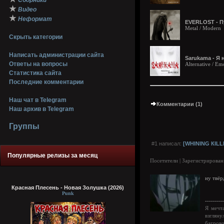
Сборники
★
Видео
★
Неформат
EVERLOST - Пу
Metal / Modern
Скрыть категории
Написать администрации сайта
Sarukama - Я н
Ответы на вопросы
Alternative / Em
Статистика сайта
Последние комментарии
Наш чат в Telegram
Комментарии (1)
Наш архив в Telegram
Группы
#1 написал:
[WНINING КILL
Популярные релизы за месяц
Посетители | Зарегистрирован
ну твёр
Красная Плесень - Новая Золушка (2026)
Punk
---------
Я мечт
взгляну
багров