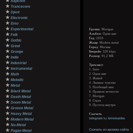
★
Rapcore
★
Trancecore
★
Djent
★
Electronic
★
Emo
★
Experimental
Группа
: Morigan
★
Альбом
: Один шаг
Folk
Год
: 2010
★
Gothic
Жанр
: Modern metal
★
Grind
Город
: Москва
★
Grunge
Битрейт
: 320 kbps
★
Размер
: 91,2 МБ
Indie
★
Industrial
Треклист
:
★
Instrumental
1. Intro
★
Math
2. Один шаг
3. Живой
★
Melodic
4. Лишнее чувство
★
Metal
5. Пообещай мне
★
Black Metal
6. Правило вечности
★
7. Morigan
Death Metal
8. Страх
★
Doom Metal
9. Пустота внутри
★
Groove Metal
★
Heavy Metal
Скачать
★
telegram
krromanka
by
Modern Metal
★
Nu-Metal
★
Скачать из архива сайта
Pagan Metal