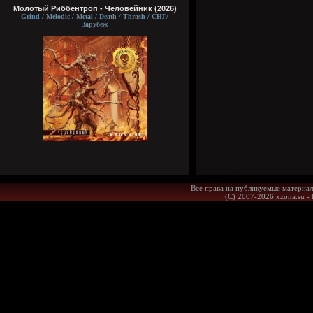
Молотый Риббентроп - Человейник (2026)
Grind / Melodic / Metal / Death / Thrash / СНГ/
Зарубеж
Все права на публикуемые материал
(С) 2007-2026 xzona.su -