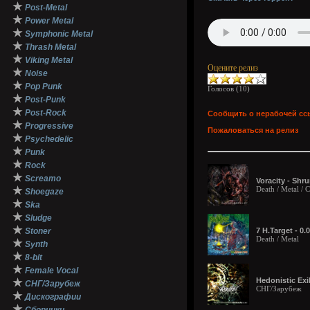
★
Post-Metal
★
Power Metal
★
Symphonic Metal
★
Thrash Metal
★
Viking Metal
Оцените релиз
★
Noise
★
Pop Punk
Голосов (
10
)
★
Post-Punk
★
Post-Rock
Сообщить о нерабочей сс
★
Progressive
Пожаловаться на релиз
★
Psychedelic
★
Punk
★
Rock
★
Screamo
Voracity - Shr
★
Death / Metal /
Shoegaze
★
Ska
★
Sludge
★
Stoner
7 H.Target - 0
Death / Metal
★
Synth
★
8-bit
★
Female Vocal
Hedonistic Exi
★
СНГ/Зарубеж
СНГ/Зарубеж
★
Дискографии
★