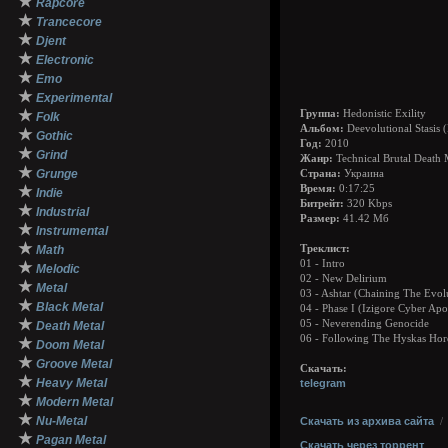
★
Rapcore
★
Trancecore
★
Djent
★
Electronic
★
Emo
★
Experimental
★
Группа:
Hedonistic Exility
Folk
Альбом:
Deevolutional Stasis 
★
Gothic
Год:
2010
★
Grind
Жанр:
Technical Brutal Death 
★
Grunge
Страна:
Украина
★
Время:
0:17:25
Indie
Битрейт:
320 Kbps
★
Industrial
Размер:
41.42 Мб
★
Instrumental
★
Math
Треклист:
01 - Intro
★
Melodic
02 - New Delirium
★
Metal
03 - Ashtar (Chaining The Evol
★
Black Metal
04 - Phase I (Izigore Cyber Apo
★
05 - Neverending Genocide
Death Metal
06 - Following The Hyskas Hor
★
Doom Metal
★
Groove Metal
Скачать:
★
Heavy Metal
telegram
★
Modern Metal
★
Nu-Metal
Скачать из архива сайта
★
Pagan Metal
Скачать через торрент