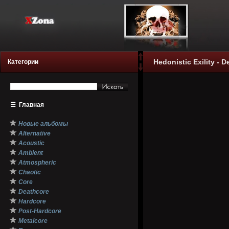
Hedonistic Exility - D
Категории
☰
Главная
★
Новые альбомы
★
Alternative
★
Acoustic
★
Ambient
★
Atmospheric
★
Chaotic
★
Core
★
Deathcore
★
Hardcore
★
Post-Hardcore
★
Metalcore