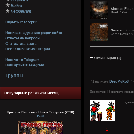
Сборники
★
Видео
Aborted Fetus
★
Неформат
Death / Metal
Скрыть категории
Neverending wa
Написать администрации сайта
Core / Death / M
Ответы на вопросы
Статистика сайта
Последние комментарии
Комментарии (1)
Наш чат в Telegram
Наш архив в Telegram
Группы
#1 написал:
DeadMoRo3
(4 
Посетители | Зарегистрирован
Популярные релизы за месяц
охуенн
Красная Плесень - Новая Золушка (2026)
Punk
-1