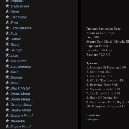
★
Rapcore
★
Trancecore
★
Djent
★
Electronic
★
Emo
★
Experimental
Группа:
Samopalm Death
★
Альбом:
Dark Hope
Folk
Год:
2009
★
Gothic
Жанр:
Dark Metal / Melodic Bl
★
Grind
Страна:
Россия
★
Grunge
Битрейт:
320 kbps
★
Размер:
73,3 Мб
Indie
★
Industrial
Треклист:
★
Instrumental
1. Precipice Of Freedom 3:00
★
Math
2. Dark Hope 3:29
★
3. Fear Of Fear 2:30
Melodic
4. Will Of The Enemy 4:43
★
Metal
5. Heavenly Force 3:06
★
Black Metal
6. Mysterious Portal 3:20
★
Death Metal
7. The Price Of Life 3:29
8. Hook Of Destiny 3:44
★
Doom Metal
9. Deprivation Of The Right 3:
★
Groove Metal
10. Transparent Dreams 4:17
★
Heavy Metal
★
Скачать:
Modern Metal
telegram
★
Nu-Metal
★
Pagan Metal