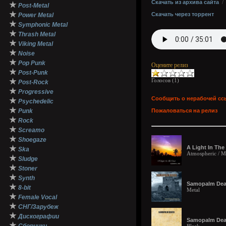
Скачать из архива сайта
★
Post-Metal
★
Скачать через торрент
Power Metal
★
Symphonic Metal
★
Thrash Metal
★
Viking Metal
★
Noise
★
Pop Punk
Оцените релиз
★
Post-Punk
★
Голосов (
1
)
Post-Rock
★
Progressive
Сообщить о нерабочей сс
★
Psychedelic
★
Punk
Пожаловаться на релиз
★
Rock
★
Screamo
★
Shoegaze
★
A Light In The
Ska
Atmospheric / Me
★
Sludge
★
Stoner
★
Synth
Samopalm Deat
★
8-bit
Metal
★
Female Vocal
★
СНГ/Зарубеж
★
Дискографии
Samopalm Deat
★