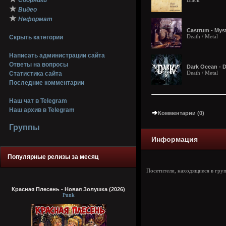
Сборники
Black
★
Видео
★
Неформат
Castrum - Myst
Death / Metal
Скрыть категории
Написать администрации сайта
Ответы на вопросы
Dark Ocean - D
Death / Metal
Статистика сайта
Последние комментарии
Наш чат в Telegram
Наш архив в Telegram
Комментарии (0)
Группы
Информация
Популярные релизы за месяц
Посетители, находящиеся в гру
Красная Плесень - Новая Золушка (2026)
Punk